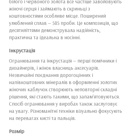
білого і червоного золота все частіше завойовують
жіночі серця і займають в скриньці з
коштовностями особливе місце. Поширений
улюблений сплав — 585 проби. Це композиція, що
десятиліттями демонструвала надійність,
практична та ідеальна в носінні.
Інкрустація
Огранювання та інкрустація — перші помічники і
дизайнерів, і жінок власниць аксесуарів.
Незвичайні поєднання дорогоцінних і
напівкоштовних мінералів в оформленні золотих
жіночих каблучок створюють неповторні складні
рішення, які стають такими, що запам'ятовуються.
Спосіб огранювання у виробах також заслуговує
на увагу. Різноманітні техніки візуально фокусують
на перевагах кисті та пальців.
Розмір