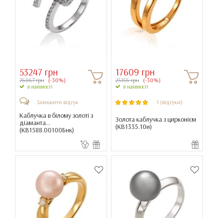
53247 грн
17609 грн
76067 грн
(-30%)
25156 грн
(-30%)
в наявності
в наявності
Залишити відгук
1 (відгуки)
Каблучка в білому золоті з
Золота каблучка з цирконієм
діаманта...
(
КВ1335.10и
)
(
КВ1588.00100Бнк
)