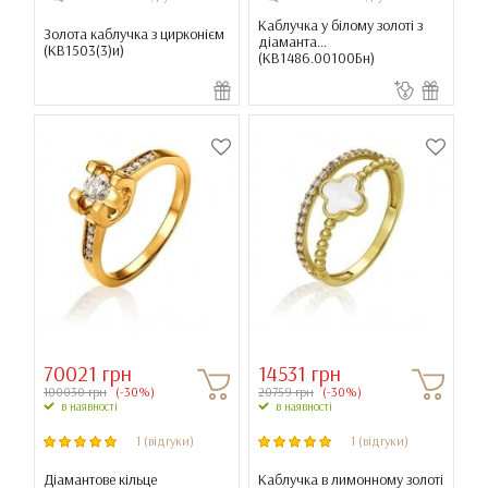
Каблучка у білому золоті з
Золота каблучка з цирконієм
діаманта...
(
КВ1503(3)и
)
(
КВ1486.00100Бн
)
70021 грн
14531 грн
100030 грн
(-30%)
20759 грн
(-30%)
в наявності
в наявності
1 (відгуки)
1 (відгуки)
Діамантове кільце
Каблучка в лимонному золоті