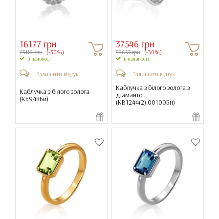
16177 грн
37546 грн
23110 грн
(-30%)
53637 грн
(-30%)
в наявності
в наявності
Залишити відгук
Залишити відгук
Каблучка з білого золота з
Каблучка з білого золота
діаманто...
(
КБ948Би
)
(
КВ1244(2).00100Бн
)