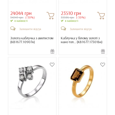
24044 грн
23510 грн
34349 грн
(-30%)
33586 грн
(-30%)
в наявності
в наявності
Залишити відгук
Залишити відгук
Золота каблучка з аметистом
Каблучка у білому золоті з
(
КВ1677.10907н
)
нано топ... (
КВ1677.17301Бн
)