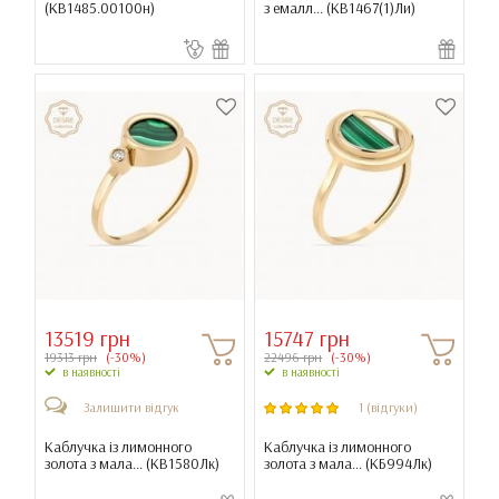
(
КВ1485.00100н
)
з емалл... (
КВ1467(1)Ли
)
13519 грн
15747 грн
19313 грн
(-30%)
22496 грн
(-30%)
в наявності
в наявності
Залишити відгук
1 (відгуки)
Каблучка із лимонного
Каблучка із лимонного
золота з мала... (
КВ1580Лк
)
золота з мала... (
КБ994Лк
)