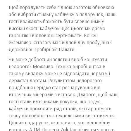
Щоб порадувати себе гідною золотою обновкою
або вибрати стильну каблучку в подарунок, наші
гості вважають бажають бути впевненими у
високій якості каблучок. Для цього ми даємо
гарантію і відповідні сертифікати. Кожен
екземпляр каталогу має відповідну пробу, знак
Державної Пробірною Палати.
Чи може добротний золотий виріб коштувати
недорого? Можливо. Техніка виробництва в
такому випадку може не відповідати нормам і
держстандартам. Результатом недорогого
придбання нерідко стає розчарування від
втрачених мінералів з вставок. Для того, щоб наші
гості стали власниками покупки, що радує,
каблучки проходять ряд етапів, які гарантують
точну відповідність з технологіями виготовлення.
Цінний подарунок, як правило, має відповідну
вартість. А ТМ «Imperia Zolota» піклується про те,