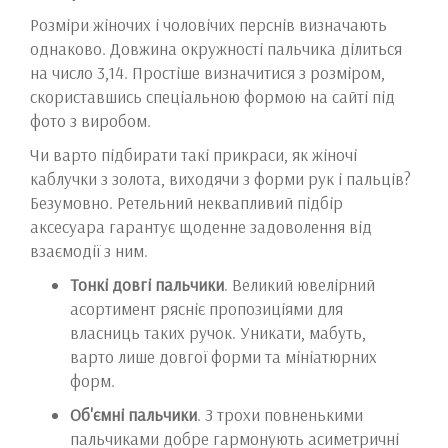
Розміри жіночих і чоловічих перснів визначають
однаково. Довжина окружності пальчика ділиться
на число 3,14. Простіше визначитися з розміром,
скориставшись спеціальною формою на сайті під
фото з виробом.
Чи варто підбирати такі прикраси, як жіночі
каблучки з золота, виходячи з форми рук і пальців?
Безумовно. Ретельний неквапливий підбір
аксесуара гарантує щоденне задоволення від
взаємодії з ним.
Тонкі довгі пальчики
. Великий ювелірний
асортимент рясніє пропозиціями для
власниць таких ручок. Уникати, мабуть,
варто лише довгої форми та мініатюрних
форм.
Об'ємні пальчики
. З трохи повненькими
пальчиками добре гармонують асиметричні