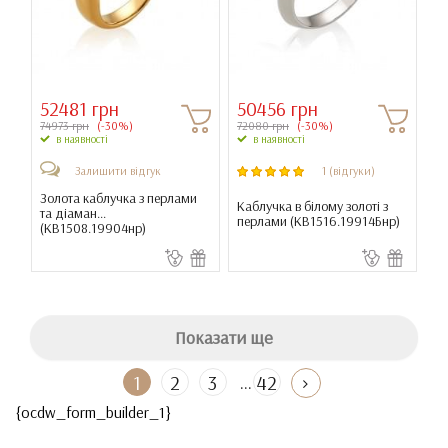
52481 грн
50456 грн
74973 грн
(-30%)
72080 грн
(-30%)
в наявності
в наявності
Залишити відгук
1 (відгуки)
Золота каблучка з перлами
Каблучка в білому золоті з
та діаман...
перлами (
КВ1516.19914Бнр
)
(
КВ1508.19904нр
)
Показати ще
...
1
2
3
42
{ocdw_form_builder_1}