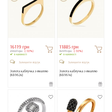
16119 грн
11885 грн
23027 грн
(-30%)
16979 грн
(-30%)
в наявності
в наявності
Залишити відгук
Залишити відгук
Золота каблучка з емаллю
Золота каблучка з емаллю
(
КБ962к
)
(
КБ961к
)