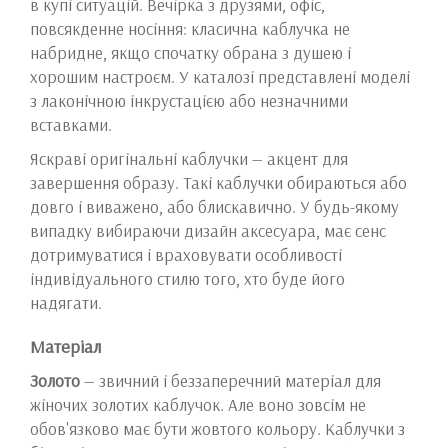
в купі ситуацій. Вечірка з друзями, офіс,
повсякденне носіння: класична каблучка не
набридне, якщо спочатку обрана з душею і
хорошим настроєм. У каталозі представлені моделі
з лаконічною інкрустацією або незначними
вставками.
Яскраві оригінальні каблучки — акцент для
завершення образу. Такі каблучки обираються або
довго і виважено, або блискавично. У будь-якому
випадку вибираючи дизайн аксесуара, має сенс
дотримуватися і враховувати особливості
індивідуального стилю того, хто буде його
надягати.
Матеріал
Золото
— звичний і беззаперечний матеріал для
жіночих золотих каблучок. Але воно зовсім не
обов'язково має бути жовтого кольору. Каблучки з