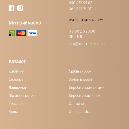
050 472 95 82
068 823 71 07
050 980 66 94 - Опт
Ми приймаємо
З 8:00 до 20:00
ПН – НД
info@imperiazolota.ua
Каталог
Каблучки
Срібні вироби
Сережки
Золоті вироби
Ланцюжки
Вироби з діамантами
Підвіски і кулони
Вироби з камінням
Браслети
Для жінок
Кольє
Для чоловіків