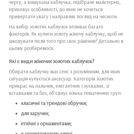
чергу, а вишукана каблучка, підібране майстерно,
приховує особливості, до яких не хочеться
привертати увагу і направляє погляд на чесноти.
На вибір золотих каблучок впливає багато
факторів. Як купити золоту жіночу каблучку, щоб не
шкодувати після того про своє рішення? Детально в
цьому розберемося.
Які є види жіночих золотих каблучок?
Обирати каблучку має сенс з розумінням, для яких
ситуацій купується аксесуар. Категорія золотих
прикрас на пальчик, елегантних і зухвалих, зі
вставками та без, об'єднує кілька тематичних груп:
класичні та трендові обручки;
для заручин;
етнічні з орнаментами;
в геометричному ключі.