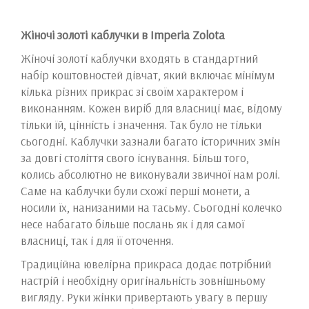
Жіночі золоті каблучки в Imperia Zolota
Жіночі золоті каблучки входять в стандартний
набір коштовностей дівчат, який включає мінімум
кілька різних прикрас зі своїм характером і
виконанням. Кожен виріб для власниці має, відому
тільки їй, цінність і значення. Так було не тільки
сьогодні. Каблучки зазнали багато історичних змін
за довгі століття свого існування. Більш того,
колись абсолютно не виконували звичної нам ролі.
Саме на каблучки були схожі перші монети, а
носили їх, нанизаними на тасьму. Сьогодні колечко
несе набагато більше послань як і для самої
власниці, так і для її оточення.
Традиційна ювелірна прикраса додає потрібний
настрій і необхідну оригінальність зовнішньому
вигляду. Руки жінки привертають увагу в першу