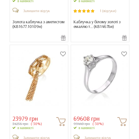
в наявності
в наявності
Залишити відгук
1 (відгуки)
Золота каблучка з аметистом
Каблучка у білому золоті з
(
КВ1677.10109н
)
емаллю т... (
КВ1467Би
)
23979 грн
69608 грн
34256 грн
(-30%)
99440 грн
(-30%)
в наявності
в наявності
Залишити відгук
Залишити відгук