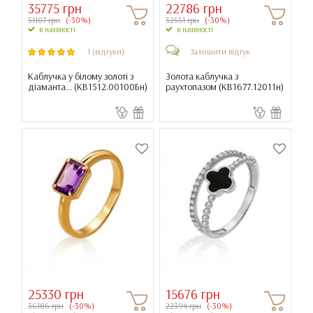
35775 грн
22786 грн
51107 грн
(-30%)
32551 грн
(-30%)
в наявності
в наявності
1 (відгуки)
Залишити відгук
Каблучка у білому золоті з
Золота каблучка з
діаманта... (
КВ1512.00100Бн
)
раухтопазом (
КВ1677.12011н
)
25330 грн
15676 грн
36186 грн
(-30%)
22394 грн
(-30%)