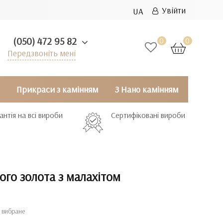
Увійти
UA
(050) 472 95 82
0
0
Передзвоніть мені
Прикраси з камінням
З Нано камінням
антія на всі вироби
Сертифіковані вироби
ого золота з малахітом
 вибране