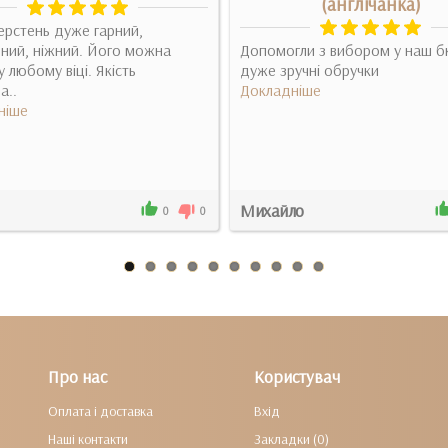
(англічанка)
ерстень дуже гарний,
ний, ніжний. Його можна
Допомогли з вибором у наш 
у любому віці. Якість
дуже зручні обручки
а..
Докладніше
ніше
Михайло
0
0
Про нас
Користувач
Оплата і доставка
Вхід
Наші контакти
Закладки (0)