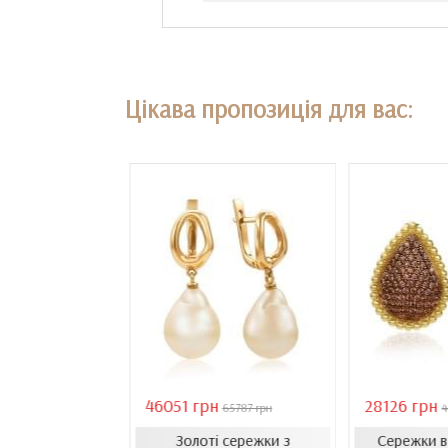
Цікава пропозиція для вас:
46051 грн
28126 грн
18407 грн
65787 грн
4
Золоті сережки з
Сережки 