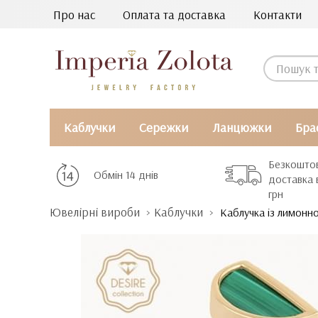
Про нас
Оплата та доставка
Контакти
Каблучки
Сережки
Ланцюжки
Бра
Безкошто
Обмін 14 днів
доставка 
грн
Ювелірні вироби
Каблучки
Каблучка із лимонно