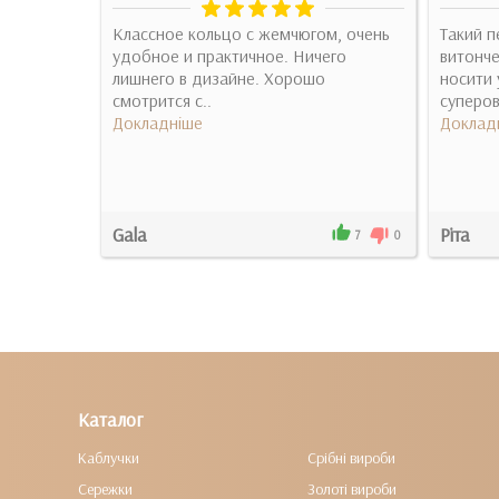
чно.
Классное кольцо с жемчюгом, очень
Такий п
удобное и практичное. Ничего
витонче
лишнего в дизайне. Хорошо
носити 
смотрится с..
суперов
Докладніше
Доклад
Gala
Ріта
3
0
7
0
Каталог
Каблучки
Срібні вироби
Сережки
Золоті вироби