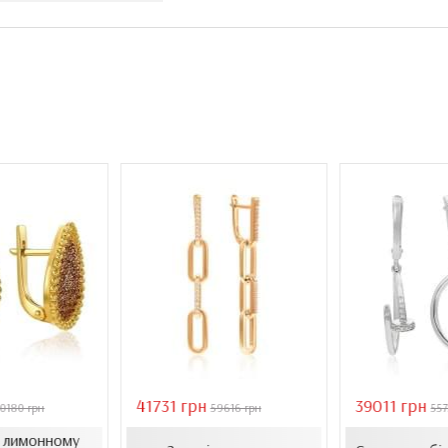
41731 грн
39011 грн
0180 грн
59616 грн
557
в лимонному