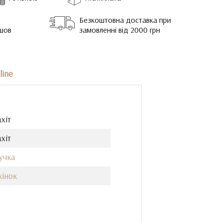
Безкоштовна доставка при
йшов
замовленні від 2000 грн
line
хіт
хіт
учка
жінок