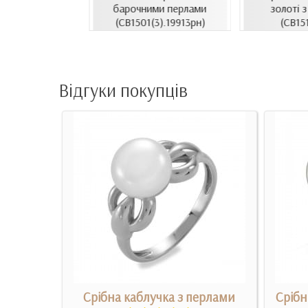
сети з емаллю
барочними перлами
золоті з
1206.4и)
(СВ1501(3).19913рн)
(СВ15
Відгуки покупців
а
Срібна каблучка з перлами
Срібн