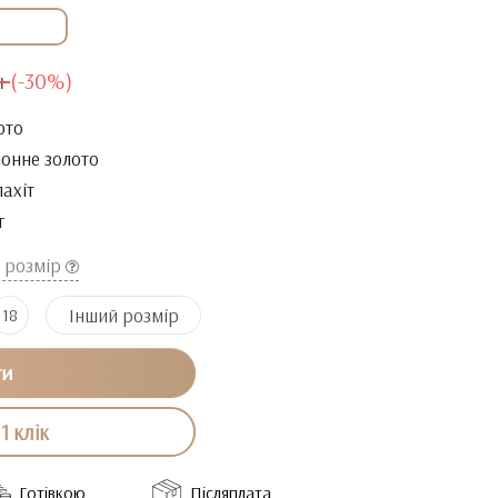
н
(-30%)
ото
онне золото
ахіт
г
й розмір
Інший розмір
18
ти
1 клік
Готівкою
Післяплата