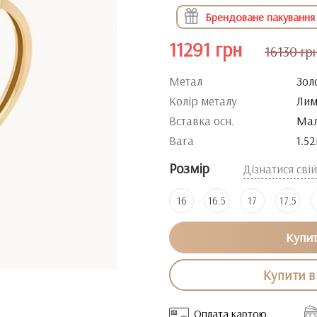
Брендоване пакування
11291 грн
16130 гр
Метал
Зол
Колір металу
Лим
Вставка осн.
Мал
Вага
1.52
Розмір
Дізнатися сві
16
16.5
17
17.5
Купи
Купити в 
Оплата картою