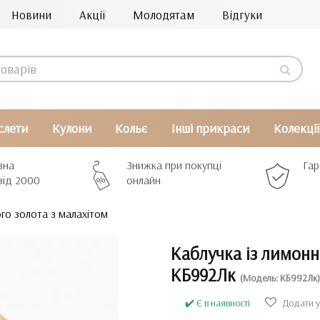
Новини
Акції
Молодятам
Відгуки
слети
Кулони
Кольє
Інші прикраси
Колекції
вна
Знижка при покупці
Гар
від 2000
онлайн
го золота з малахітом
Каблучка із лимонн
КБ992Лк
(Модель: КБ992Лк)
✔️ Є в наявності
Додати у