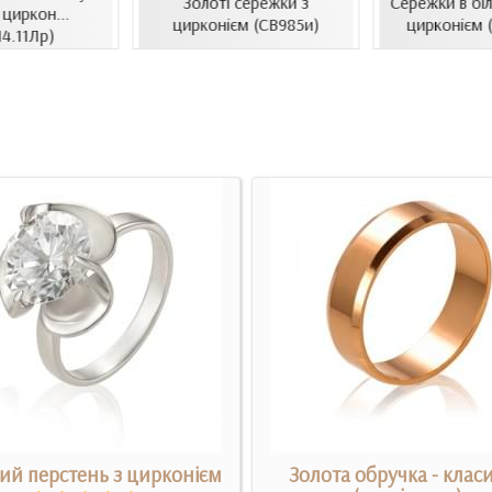
Золоті сережки з
Сережки в біл
 циркон...
цирконієм (СВ985и)
цирконієм 
14.11Лр)
ий перстень з цирконієм
Золота обручка - клас