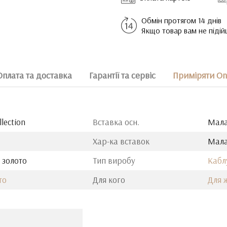
Обмін протягом 14 днів
Якщо товар вам не піді
Оплата та доставка
Гарантії та сервіс
Приміряти On
llection
Вставка осн.
Мала
Хар-ка вставок
Мала
 золото
Тип виробу
Кабл
то
Для кого
Для 