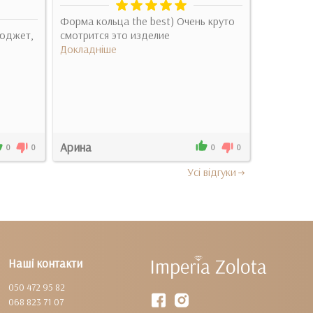
Форма кольца the best) Очень круто
бюджет,
смотрится это изделие
Обожнюю 
Докладніше
Докладні
Арина
Руслана
0
0
0
0
Усi вiдгуки
Наші контакти
050 472 95 82
068 823 71 07