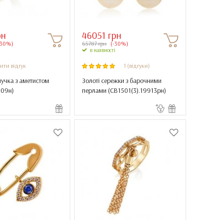
рн
46051 грн
-30%)
65787 грн
(-30%)
в наявності
ити відгук
1 (відгуки)
учка з аметистом
Золоті сережки з барочними
109н
)
перлами (
СВ1501(3).19913рн
)