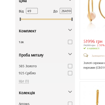
Ціна
Від
До
Комплект
51996 грн
так
74280 грн
(-30%
в наявності
Проба металу
Залишити 
Золоті сережки 
585 Золото
перлами (
СВ014
925 Cрібло
925 Срібло
Ще (1)
Колекція
Arrows