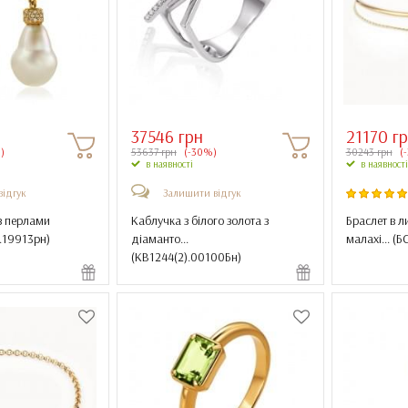
37546 грн
21170 г
)
53637 грн
(-30%)
30243 грн
(
в наявності
в наявності
відгук
Залишити відгук
з перлами
Каблучка з білого золота з
Браслет в л
.19913рн
)
діаманто...
малахі... (
Б
(
КВ1244(2).00100Бн
)