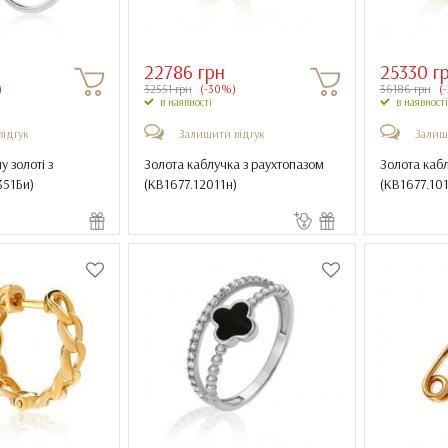
22786 грн
25330 г
)
32551 грн
(-30%)
36186 грн
(
в наявності
в наявності
відгук
Залишити відгук
Залиш
у золоті з
Золота каблучка з раухтопазом
Золота кабл
351Би
)
(
КВ1677.12011н
)
(
КВ1677.10