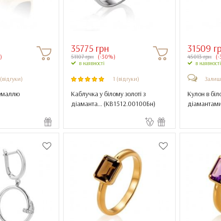
35775 грн
31509 г
)
51107 грн
(-30%)
45013 грн
(-
в наявності
в наявності
 (відгуки)
1 (відгуки)
Залиш
 емаллю
Каблучка у білому золоті з
Кулон в біло
діаманта... (
КВ1512.00100Бн
)
діамантами