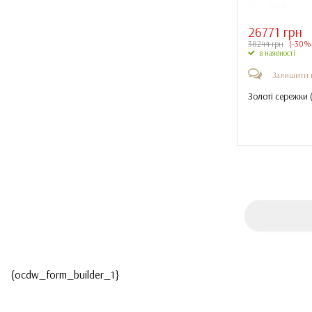
26771 грн
38244 грн
(-30%
в наявності
Залишити 
Золоті сережки 
{ocdw_form_builder_1}