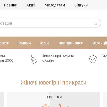
Новини
Акції
Молодятам
Відгуки
слети
Кулони
Кольє
Інші прикраси
Колекції
вна
Знижка при покупці
Гар
від 2000
онлайн
Жіночі ювелірні прикраси
СЕРЕЖКИ