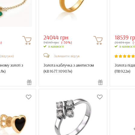
24044 грн
18539 г
)
34349 грн
(-30%)
26484 грн
(
в наявності
в наявності
 (відгуки)
Залишити відгук
ному золоті з
Золота каблучка з аметистом
Золота підв
3Лк
)
(
КВ1677.10907н
)
(
ПВ922и
)