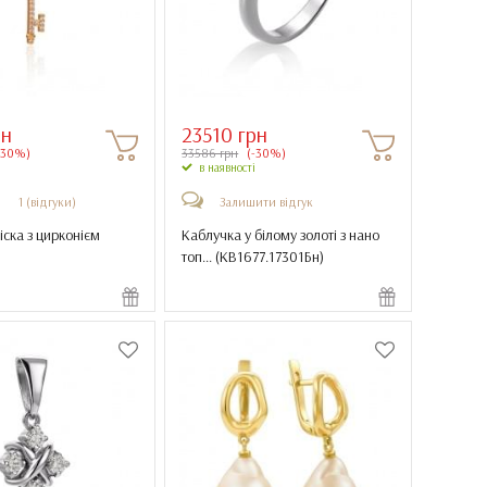
рн
23510 грн
-30%)
33586 грн
(-30%)
в наявності
1 (відгуки)
Залишити відгук
іска з цирконієм
Каблучка у білому золоті з нано
топ... (
КВ1677.17301Бн
)