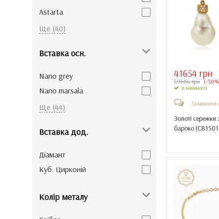
Astarta
Axiom
Ще (40)
Axiom silver
Вставка осн.
BABY boom!
BABY boom! silver
41654 грн
Nano grey
59506 грн
(-30%
Brandманія
в наявності
Nano marsala
Brandманія silver
Залишити 
Nano аметист
Ще (44)
Charman
Золоті сережки 
Nano гранат
бароко (
СВ1501
Cool Silver
Вставка дод.
NANO кварц green
Cимвол щастя
Nano олександрит
Діамант
Desire collection
Nano Параїба
Куб. Цирконій
Drops
Nano рубеліт
Florentino
Nano султаніт
Колір металу
Halley
Nano топаз london
Missi