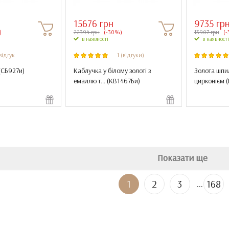
15676 грн
9735 гр
)
22394 грн
(-30%)
13907 грн
(-
в наявності
в наявності
відгук
1 (відгуки)
(
СБ927и
)
Каблучка у білому золоті з
Золота шпил
емаллю т... (
КВ1467Би
)
цирконієм (
Показати ще
...
1
2
3
168