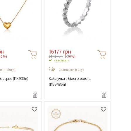
рн
16177 грн
30%)
23110 грн
(-30%)
в наявності
ити відгук
Залишити відгук
є серце (
ПК935и
)
Каблучка з білого золота
(
КБ948Би
)