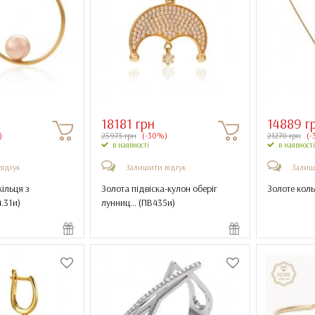
18181 грн
14889 г
)
25973 грн
(-30%)
21270 грн
(-
в наявності
в наявності
відгук
Залишити відгук
Залиш
кільця з
Золота підвіска-кулон оберіг
Золоте коль
.31и
)
лунниц... (
ПВ435и
)