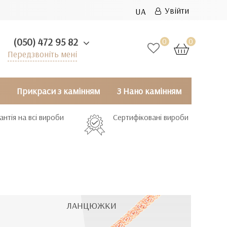
Увійти
UA
(050) 472 95 82
0
0
Передзвоніть мені
Прикраси з камінням
З Нано камінням
антія на всі вироби
Сертифіковані вироби
ЛАНЦЮЖКИ