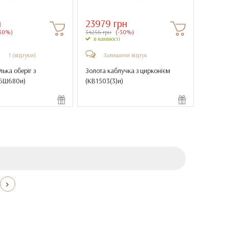
н
23979 грн
30%)
34256 грн
(-30%)
в наявності
1 (відгуки)
Залишити відгук
ька оберіг з
Золота каблучка з цирконієм
БШ680и
)
(
КВ1503(3)и
)