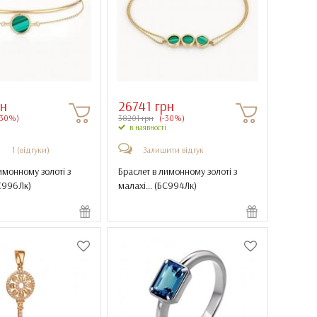
рн
26741 грн
-30%)
38201 грн
(-30%)
в наявності
1 (відгуки)
Залишити відгук
имонному золоті з
Браслет в лимонному золоті з
С996Лк
)
малахі... (
БС994Лк
)