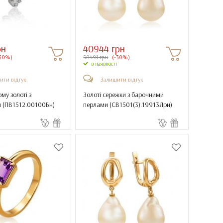
рн
40944 грн
30%)
58491 грн
(-30%)
в наявності
ити відгук
Залишити відгук
му золоті з
Золоті сережки з барочними
 (
ПВ1512.00100Бн
)
перлами (
СВ1501(3).19913Лрн
)