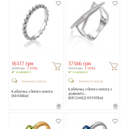
16177 грн
37546 грн
23110 грн
(-30%)
53637 грн
(-30%)
в наявності
в наявності
Залишити відгук
Залишити відгук
Каблучка з білого золота з
Каблучка з білого золота
діаманто...
(
КБ948Би
)
(
КВ1244(2).00100Бн
)