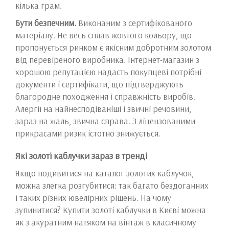
кілька грам.
Бути безпечним.
Виконаним з сертифікованого
матеріалу. Не весь сплав жовтого кольору, що
пропонується ринком є ​​якісним добротним золотом
від перевіреного виробника. Інтернет-магазин з
хорошою репутацією надасть покупцеві потрібні
документи і сертифікати, що підтверджують
благородне походження і справжність виробів.
Алергії на найнесподіваніші і звичні речовини,
зараз на жаль, звична справа. З ліцензованими
прикрасами ризик істотно знижується.
Які золоті каблучки зараз в тренді
Якщо подивитися на каталог золотих каблучок,
можна злегка розгубитися: так багато бездоганних
і таких різних ювелірних рішень. На чому
зупинитися? Купити золоті каблучки в Києві можна
як з акуратним натяком на вінтаж в класичному