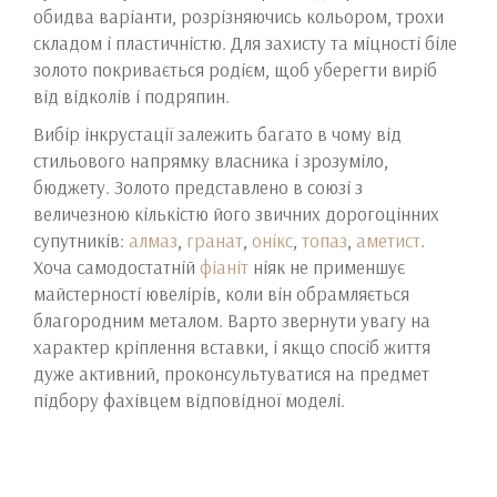
обидва варіанти, розрізняючись кольором, трохи
складом і пластичністю. Для захисту та міцності біле
золото покривається родієм, щоб уберегти виріб
від відколів і подряпин.
Вибір інкрустації залежить багато в чому від
стильового напрямку власника і зрозуміло,
бюджету. Золото представлено в союзі з
величезною кількістю його звичних дорогоцінних
супутників:
алмаз
,
гранат
,
онікс
,
топаз
,
аметист
.
Хоча самодостатній
фіаніт
ніяк не применшує
майстерності ювелірів, коли він обрамляється
благородним металом. Варто звернути увагу на
характер кріплення вставки, і якщо спосіб життя
дуже активний, проконсультуватися на предмет
підбору фахівцем відповідної моделі.