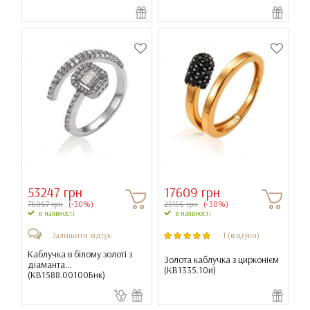
53247 грн
17609 грн
76067 грн
(-30%)
25156 грн
(-30%)
в наявності
в наявності
Залишити відгук
1 (відгуки)
Каблучка в білому золоті з
Золота каблучка з цирконієм
діаманта...
(
КВ1335.10и
)
(
КВ1588.00100Бнк
)