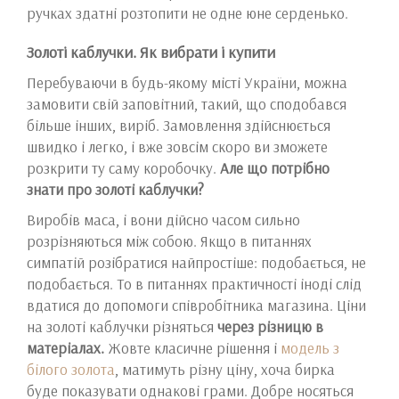
ручках здатні розтопити не одне юне серденько.
Золоті каблучки. Як вибрати і купити
Перебуваючи в будь-якому місті України, можна
замовити свій заповітний, такий, що сподобався
більше інших, виріб. Замовлення здійснюється
швидко і легко, і вже зовсім скоро ви зможете
розкрити ту саму коробочку.
Але
що потрібно
знати про золоті каблучки?
Виробів маса, і вони дійсно часом сильно
розрізняються між собою. Якщо в питаннях
симпатій розібратися найпростіше: подобається, не
подобається. То в питаннях практичності іноді слід
вдатися до допомоги співробітника магазина. Ціни
на золоті каблучки різняться
через різницю в
матеріалах
.
Жовте класичне рішення і
модель з
білого золота
, матимуть різну ціну, хоча бирка
буде показувати однакові грами. Добре носяться