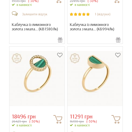
19313 грн
(-30%)
22496 грн
(-30%)
в наявності
в наявності
Залишити відгук
1 (відгуки)
Каблучка із лимонного
Каблучка із лимонного
золота з мала... (
КВ1580Лк
)
золота з мала... (
КБ994Лк
)
18496 грн
11291 грн
26423 грн
(-30%)
16130 грн
(-30%)
в наявності
в наявності