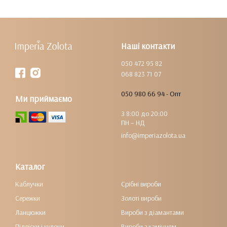
Наші контакти
050 472 95 82
068 823 71 07
050 980 66 94 - Опт
Ми приймаємо
З 8:00 до 20:00
ПН – НД
info@imperiazolota.ua
Каталог
Каблучки
Срібні вироби
Сережки
Золоті вироби
Ланцюжки
Вироби з діамантами
Підвіски і кулони
Вироби з камінням