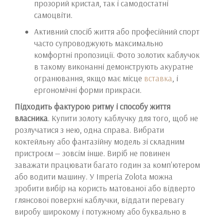
прозорий кристал, так і самодостатні
самоцвіти.
Активний спосіб життя або професійний спорт
часто супроводжують максимально
комфортні пропозиції. Фото золотих каблучок
в такому виконанні демонструють акуратне
огранювання, якщо має місце
вставка
, і
ергономічні форми прикраси.
Підходить фактурою ритму і способу життя
власника
. Купити золоту каблучку для того, щоб не
розлучатися з нею, одна справа. Вибрати
коктейльну або фантазійну модель зі складним
пристроєм — зовсім інше. Виріб не повинен
заважати працювати багато годин за комп'ютером
або водити машину. У Imperia Zolota можна
зробити вибір на користь матованої або відверто
глянсової поверхні каблучки, віддати перевагу
виробу широкому і потужному або буквально в