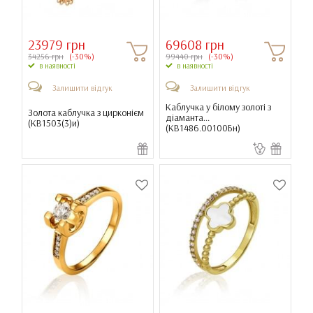
23979 грн
69608 грн
34256 грн
(-30%)
99440 грн
(-30%)
в наявності
в наявності
Залишити відгук
Залишити відгук
Каблучка у білому золоті з
Золота каблучка з цирконієм
діаманта...
(
КВ1503(3)и
)
(
КВ1486.00100Бн
)