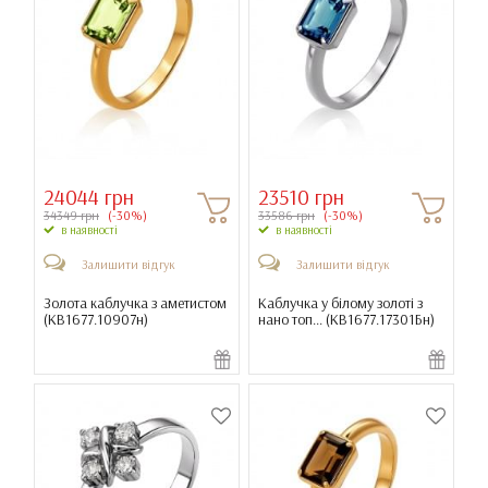
24044 грн
23510 грн
34349 грн
(-30%)
33586 грн
(-30%)
в наявності
в наявності
Залишити відгук
Залишити відгук
Золота каблучка з аметистом
Каблучка у білому золоті з
(
КВ1677.10907н
)
нано топ... (
КВ1677.17301Бн
)