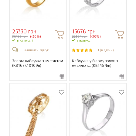
25330 грн
15676 грн
36186 грн
(-30%)
22394 грн
(-30%)
в наявності
в наявності
Залишити відгук
1 (відгуки)
Золота каблучка з аметистом
Каблучка у білому золоті з
(
КВ1677.10109н
)
емаллю т... (
КВ1467Би
)