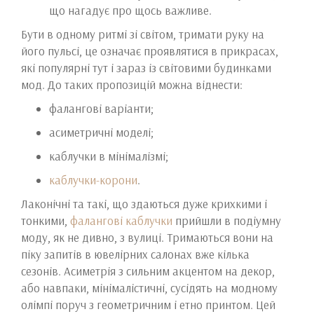
що нагадує про щось важливе.
Бути в одному ритмі зі світом, тримати руку на
його пульсі, це означає проявлятися в прикрасах,
які популярні тут і зараз із світовими будинками
мод. До таких пропозицій можна віднести:
фалангові варіанти;
асиметричні моделі;
каблучки в мінімалізмі;
каблучки-корони
.
Лаконічні та такі, що здаються дуже крихкими і
тонкими,
фалангові каблучки
прийшли в подіумну
моду, як не дивно, з вулиці. Тримаються вони на
піку запитів в ювелірних салонах вже кілька
сезонів. Асиметрія з сильним акцентом на декор,
або навпаки, мінімалістичні, сусідять на модному
олімпі поруч з геометричним і етно принтом. Цей