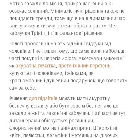
мотив завжди до місця, прикрашає юний вік і
освіжає солідний. Мінімалістичні рішення також не
покидають тренди, тому що в наш динамічний час
вписуються в тисячу ролей і образів разом. Це і
каблучки Трініті, і ті ж фалангові рішення.
Золоті пропозиції мають відмінні відгуки від
чоловіків. І не тільки тому, що саме вони найбільш
часті покупці в Imperia Zolota. Аксесуари виконані
як
акуратна печатка
,
претензійний перстень
,
купуються і чоловіками, і жінками, як
красномовний і душевний подарунок, що говорить
сам за себе.
Рішення
для підлітків
можуть мати акуратну
безпечну вставку або бути зовсім без неї, але це
завжди ніжні та лаконічні каблучки. Найчастіше тут
дизайнерами обігрується рослинний,
флористичний мотив і анімал принт. Ці крихітні
квіти, пелюстки, дельфіни і метелики на дівочих