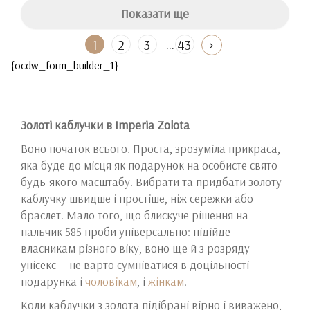
Показати ще
...
1
2
3
43
{ocdw_form_builder_1}
Золоті каблучки в Imperia Zolota
Воно початок всього. Проста, зрозуміла прикраса,
яка буде до місця як подарунок на особисте свято
будь-якого масштабу. Вибрати та придбати золоту
каблучку швидше і простіше, ніж сережки або
браслет. Мало того, що блискуче рішення на
пальчик 585 проби універсально: підійде
власникам різного віку, воно ще й з розряду
унісекс — не варто сумніватися в доцільності
подарунка і
чоловікам
, і
жінкам
.
Коли каблучки з золота підібрані вірно і виважено,