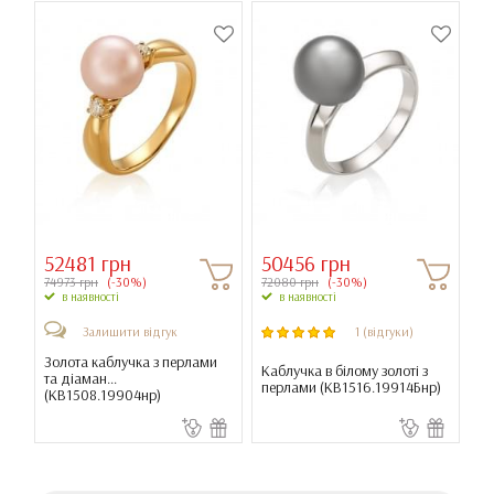
52481 грн
50456 грн
74973 грн
(-30%)
72080 грн
(-30%)
в наявності
в наявності
Залишити відгук
1 (відгуки)
Золота каблучка з перлами
Каблучка в білому золоті з
та діаман...
перлами (
КВ1516.19914Бнр
)
(
КВ1508.19904нр
)