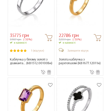
35775 грн
22786 грн
51107 грн
(-30%)
32551 грн
(-30%)
в наявності
в наявності
1 (відгуки)
Залишити відгук
Каблучка у білому золоті з
Золота каблучка з
діаманта... (
КВ1512.00100Бн
)
раухтопазом (
КВ1677.12011н
)