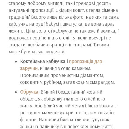
старому доброму вигляді, так і трендові досить
актуальні пропозиції. Скільки коштує тепла сімейна
традиція? Всього лише кілька фото, на яких та сама
каблучка на руці бабусі і шкатулка, де вона зараз
лежить. Ціна золотої каблучки не так вже й велика, і
водночас неоціненна в століття, коли ввечері не
згадати, що бачив вранці в інстаграмі. Такими
може бути кілька моделей.
Коктейльна каблучка і
пропозиція для
заручин
.
Рішення з соло каменем.
Пронизливим променистим діамантом,
соковитим рубіном, загадковим смарагдом.
Обручка
.
Вічний і бездоганний жовтий
ободок, як обіцянку гладкого сімейного
життя. Або білий чистий метал білого золота з
розсипом маленьких кристалів, алмазів або
фіанітів. Надійний блискотливий супутник
жінки на пальчику в її повсякденному житті,