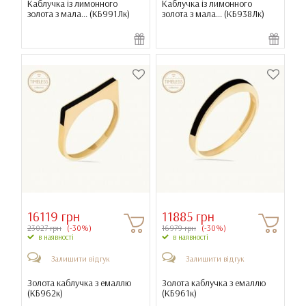
Каблучка із лимонного
Каблучка із лимонного
золота з мала... (
КБ991Лк
)
золота з мала... (
КБ938Лк
)
16119 грн
11885 грн
23027 грн
(-30%)
16979 грн
(-30%)
в наявності
в наявності
Залишити відгук
Залишити відгук
Золота каблучка з емаллю
Золота каблучка з емаллю
(
КБ962к
)
(
КБ961к
)