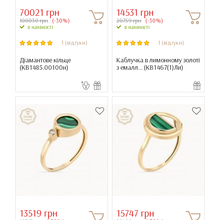
70021 грн
14531 грн
100030 грн
(-30%)
20759 грн
(-30%)
в наявності
в наявності
1 (відгуки)
1 (відгуки)
Діамантове кільце
Каблучка в лимонному золоті
(
КВ1485.00100н
)
з емалл... (
КВ1467(1)Ли
)
13519 грн
15747 грн