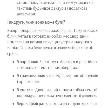
стриманому надсиланню, з ним уживається
текстиль будь-якої фактури і додаткові
аксесуари.
По-друге, яким воно може бути?
Вибір прикрас викликає захоплення. Тому що весь
білий метал в готових виробах неоднорідний.
Вимогливий погляд покупця зустріне масу його
варіацій, коли буде шукати чоловічі браслети зі
срібла.
З чорнінням
. Часто зустрічається в релігійних
талісманах і тематичних оберегах.
З гравіюванням
у вигляді ажурних візерунків
і орнаментів.
З емаллю
. Дивовижний тандем срібла і емалі
породжує аристократичні елегантні рішення.
Зернь і філігрань
на металі створює малюнок