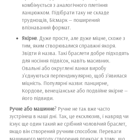
комбінується з аналогічного плетіння
ланцюжком. Підібрати таку не складе
труднощів, Бісмарк — поширений
впізнаваний формат.
Якірне
. Дуже просте, але дуже міцне, схоже з
тим, яким створювалися справжні якоря.
Звідти й назва. Такі браслети добре підходять
для носіння підвісок, навіть масивних.
Овальні або округлені ланки виробу
з'єднуються перпендикулярно, щоб з'явилася
міцність. Популярні назви: панцирне,
Кордове, венеціанське або подвійне якірне —
його підвиди.
Ручне або машинне
? Ручне не так вже часто
зустрінеш в наші дні. Так, це ексклюзив, і навряд чи
існує ще один такий же срібний чоловічий браслет,
якщо він створений ручним способом. Переваги
машинного методу створення прикрас в тому, що