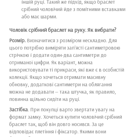
іншій руці. Такий же підхід, якщо браслет
срібний чоловічий йде з помітними вставками
або має шарми.
Чоловік срібний браслет на руку. Як вибрати?
Розмір.
Визначитися з розміром нескладно. Для
цього потрібно виміряти зап'ясті сантиметровою
стрічкою і додати один-два сантиметри до
отриманої цифри. Як варіант, можна
використовувати ті прикраси, які вже є в особистій
колекції. Якщо хочеться отримати масивну
обновку, додаткові сантиметри на облягання
можна не додавати — така штучка, як правило,
повинна щільно сидіти на руці.
Застібка
. При покупці варто звертати увагу на
формат замку. Хочеться купити чоловічий срібний
браслет так, щоб він довго носився. За це
відповідає плетіння і фіксатор. Якими вони