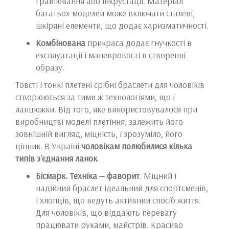
гравіювання або інкрустації. Матеріал
багатьох моделей може включати сталеві,
шкіряні елементи, що додає харизматичності.
Комбінована
прикраса додає гнучкості в
експлуатації і маневровості в створенні
образу.
Товсті і тонкі плетені срібні браслети для чоловіків
створюються за тими ж технологіями, що і
ланцюжки. Від того, яке використовувалося при
виробництві моделі плетіння, залежить його
зовнішній вигляд, міцність, і зрозуміло, його
цінник. В Україні
чоловікам полюбилися кілька
типів з'єднання ланок
.
Бісмарк. Техніка — фаворит
. Міцний і
надійний браслет ідеальний для спортсменів,
і хлопців, що ведуть активний спосіб життя.
Для чоловіків, що віддають перевагу
працювати руками, майстрів. Красиво