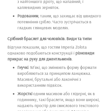
з найтоншого дроту, що напаяний, і
каплевидних зерняток.
Родованим
, таким, що захищає від швидкого
потемніння срібло. Часто зустрічається в
гладких глянцевих моделях.
Срібний браслет для чоловіків. Види та типи
Відгуки показали, що гостям Imperia Zolota
однаково подобаються конструкції і
різновиди
прикрас на руку для джентльменів
.
Гнучкі
. М'які, що змінюють форму формати
виробляються за принципом ланцюжка.
Масивні, брутальні або лаконічні з
використанням підвісок.
Жорсткі
одним масивом або глідерні, як в
годиннику, такі браслети, якщо вони широкі,
надають простір для смислового текстового