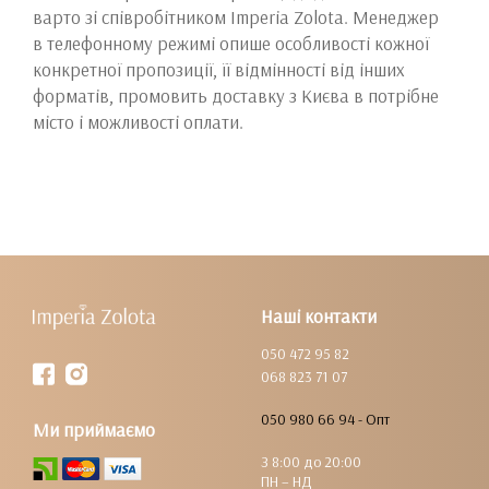
варто зі співробітником Imperia Zolota. Менеджер
в телефонному режимі опише особливості кожної
конкретної пропозиції, її відмінності від інших
форматів, промовить доставку з Києва в потрібне
місто і можливості оплати.
Наші контакти
050 472 95 82
068 823 71 07
050 980 66 94 - Опт
Ми приймаємо
З 8:00 до 20:00
ПН – НД