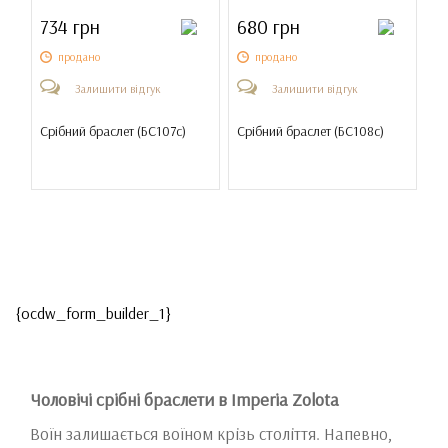
734 грн
680 грн
продано
продано
Залишити відгук
Залишити відгук
Срібний браслет (
БС107с
)
Срібний браслет (
БС108с
)
{ocdw_form_builder_1}
Чоловічі срібні браслети в Imperia Zolota
Воїн залишається воїном крізь століття. Напевно,