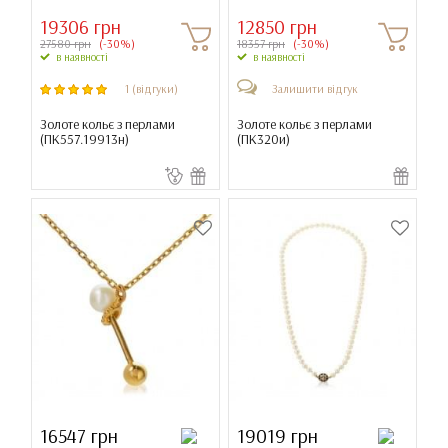
19306 грн
12850 грн
27580 грн
(-30%)
18357 грн
(-30%)
в наявності
в наявності
1 (відгуки)
Залишити відгук
Золоте кольє з перлами
Золоте кольє з перлами
(
ПК557.19913н
)
(
ПК320и
)
16547 грн
19019 грн