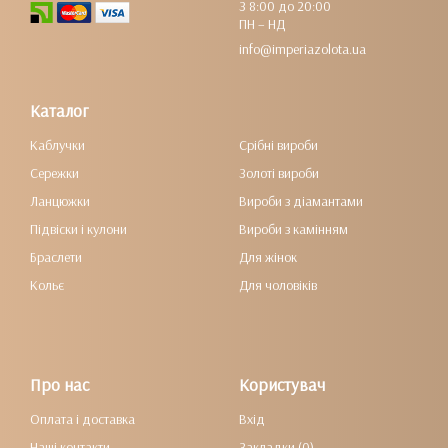
З 8:00 до 20:00
ПН – НД
info@imperiazolota.ua
Каталог
Каблучки
Срібні вироби
Сережки
Золоті вироби
Ланцюжки
Вироби з діамантами
Підвіски і кулони
Вироби з камінням
Браслети
Для жінок
Кольє
Для чоловіків
Про нас
Користувач
Оплата і доставка
Вхід
Наші контакти
Закладки (0)