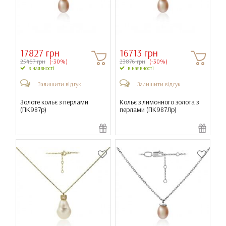
17827 грн
16713 грн
25467 грн
(-30%)
23876 грн
(-30%)
в наявності
в наявності
Залишити відгук
Залишити відгук
Золоте кольє з перлами
Кольє з лимонного золота з
(
ПК987р
)
перлами (
ПК987Лр
)