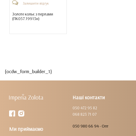
Залишити відгук
Золоте кольє з перлами
(
ПК057.19913н
)
{ocdw_form_builder_1}
Наші контакти
050 472 95 82
068 823 71 07
050 980 66 94 - Опт
Ми приймаємо