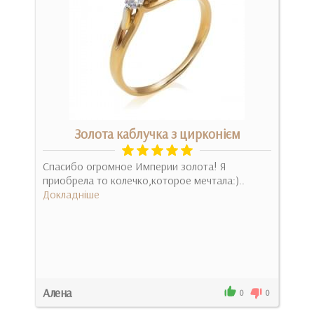
Золота каблучка з цирконієм
Спасибо огромное Империи золота! Я
Явл
приобрела то колечко,которое мечтала:)..
Отм
Докладніше
сов
Док
Алена
Ана
1
0
0