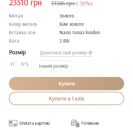
23510 грн
33586 грн
(-30%)
Метал
Золото
Колір металу
Біле золото
Вставка осн.
Nano топаз london
Вага
2.88г
Розмір
Дізнатися свій розмір
17
17.5
Інший розмір
Купити
Купити в 1 клік
Оплата картою
Готівкою