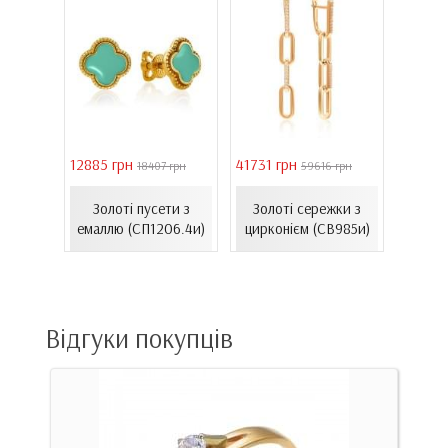
12885 грн
41731 грн
39011 
18407 грн
59616 грн
ілому
Сере
Золоті пусети з
Золоті сережки з
нтам...
золот
емаллю (СП1206.4и)
цирконієм (СВ985и)
00Бнк)
(
Відгуки покупців