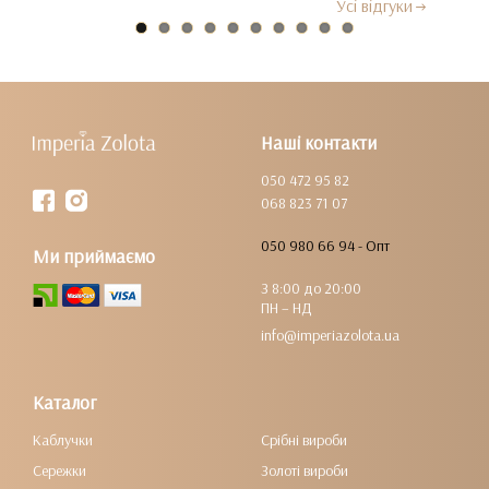
Усi вiдгуки
Наші контакти
050 472 95 82
068 823 71 07
050 980 66 94 - Опт
Ми приймаємо
З 8:00 до 20:00
ПН – НД
info@imperiazolota.ua
Каталог
Каблучки
Срібні вироби
Сережки
Золоті вироби