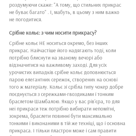
роздумуючи скаже: "А тому, що стильних прикрас
не буває багато" . І, мабуть, в цьому з ним важко
не погодитися.
Срібне кольє: з чим носити прикрасу?
Срібне кольє НЕ носиться окремо, без інших
прикрас. Найчастіше його надягають тоді, коли
потрібно блиснути на званому вечорі або
відзначитися на важливому заході. Для усіх
урочистих випадків срібне кольє доповнюється
парою елегантних сережок, створених на основі
того ж матеріалу. Кольє зі срібла типу чокер добре
поєднується з сережками-гвоздиками і тонким
браслетом-Шамбалою. Якщо у вас рів'єра, то для
неї прикраси теж потрібно вибирати непомітні,
зокрема, браслети повинні бути максимально
тонкими і виконаними в тій же техніці, що і основна
прикраса. І тільки пластрон може і сам правити