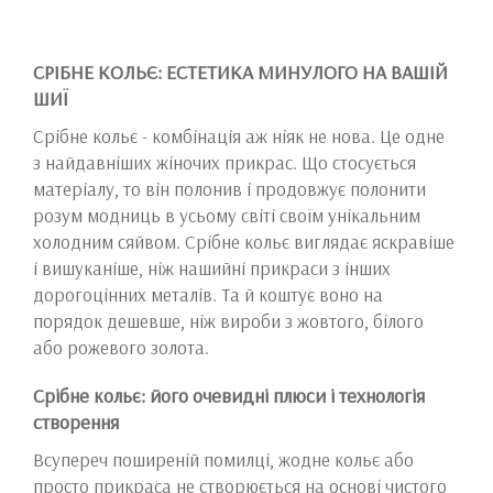
СРІБНЕ КОЛЬЄ: ЕСТЕТИКА МИНУЛОГО НА ВАШІЙ
ШИЇ
Срібне кольє - комбінація аж ніяк не нова. Це одне
з найдавніших жіночих прикрас. Що стосується
матеріалу, то він полонив і продовжує полонити
розум модниць в усьому світі своїм унікальним
холодним сяйвом. Срібне кольє виглядає яскравіше
і вишуканіше, ніж нашийні прикраси з інших
дорогоцінних металів. Та й коштує воно на
порядок дешевше, ніж вироби з жовтого, білого
або рожевого золота.
Срібне кольє: його очевидні плюси і технологія
створення
Всупереч поширеній помилці, жодне кольє або
просто прикраса не створюється на основі чистого