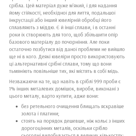
срібла. Цей матеріал дуже м'який, і для надання
йому стійкості, необхідної для лиття, подальшої
інкрустації або інший ювелірній обробці його
сплавляють з міддю. Є й інші сплави, і в останні
роки їх створюють для того, щоб збільшити опір
базового матеріалу до почорніння. Але поки
остаточно позбутися від даної проблеми не вийшло
ще ні в кого. Деякі ювеліри просто використовують
ці альтернативні срібні сплави, тому що вони
тьмяніють повільніше тих, які містять в собі мідь.
Незважаючи на те, що навіть в сріблі 999 проби є
1% інших металевих домішок, вироби, виконані з
цього металу, варто купити, адже вони:
без ретельного очищення блищать яскравіше
золота і платини;
стоять на порядок дешевше, ніж кольє з інших
дорогоцінних металів, оскільки срібло
сьогодні видобувається в великих кількостях;