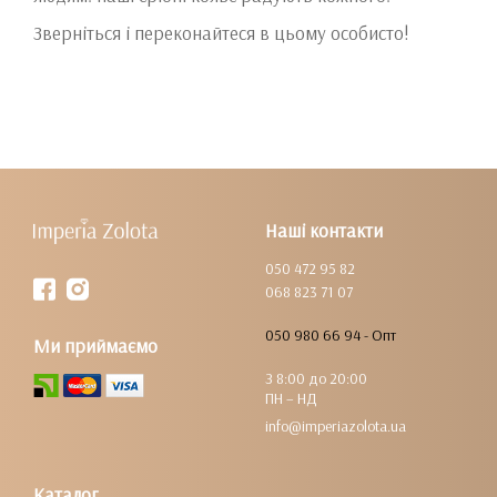
Зверніться і переконайтеся в цьому особисто!
Наші контакти
050 472 95 82
068 823 71 07
050 980 66 94 - Опт
Ми приймаємо
З 8:00 до 20:00
ПН – НД
info@imperiazolota.ua
Каталог