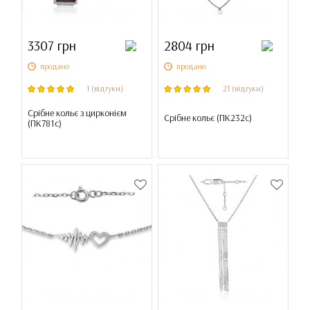
3307 грн
2804 грн
продано
продано
1 (відгуки)
21 (відгуки)
Срібне кольє з цирконієм
Срібне кольє (
ПК232с
)
(
ПК781с
)