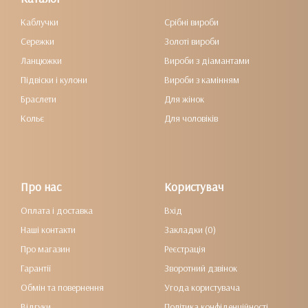
Каблучки
Срібні вироби
Сережки
Золоті вироби
Ланцюжки
Вироби з діамантами
Підвіски і кулони
Вироби з камінням
Браслети
Для жінок
Кольє
Для чоловіків
Про нас
Користувач
Оплата і доставка
Вхід
Наші контакти
Закладки (0)
Про магазин
Реєстрація
Гарантії
Зворотний дзвінок
Обмін та повернення
Угода користувача
Відгуки
Політика конфіденційності