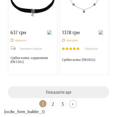
637 грн
1378 грн
продано
продано
Залишити відгук
1 (відгуки)
Срібне кольє з цирконієм
Срібне кольє (
ПК082с
)
(
ПК126с
)
Показати ще
1
2
3
{ocdw_form_builder_1}