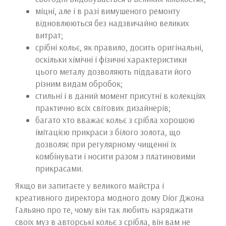
міцні, але і в разі вимушеного ремонту
відновлюються без надзвичайно великих
витрат;
срібні кольє, як правило, досить оригінальні,
оскільки хімічні і фізичні характеристики
цього металу дозволяють піддавати його
різним видам обробок;
стильні і в даний момент присутні в колекціях
практично всіх світових дизайнерів;
багато хто вважає кольє з срібла хорошою
імітацією прикраси з білого золота, що
дозволяє при регулярному чищенні їх
комбінувати і носити разом з платиновими
прикрасами.
Якщо ви запитаєте у великого майстра і
креативного директора модного дому Dior Джона
Гальяно про те, чому він так любить наряджати
своїх муз в авторські кольє з срібла, він вам не