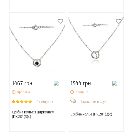
1467 грн
1544 грн
продано
продано
1 (відгуки)
Залишити відгук
Срібне кольє з цирконієм
Срібне кольє (
ПК281(2)с
)
(
ПК281(3)с
)