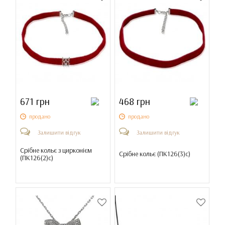
671 грн
468 грн
продано
продано
Залишити відгук
Залишити відгук
Срібне кольє з цирконієм
Срібне кольє (
ПК126(3)с
)
(
ПК126(2)с
)