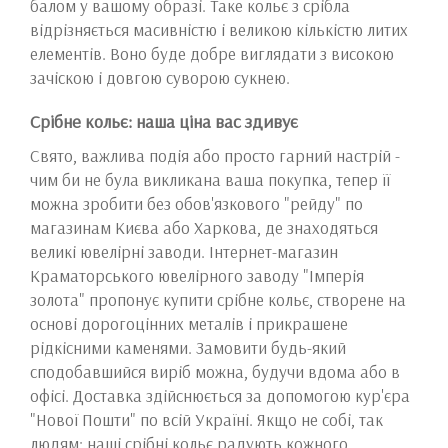
балом у вашому образі. Таке кольє з срібла
відрізняється масивністю і великою кількістю литих
елементів. Воно буде добре виглядати з високою
зачіскою і довгою суворою сукнею.
Срібне кольє: наша ціна вас здивує
Свято, важлива подія або просто гарний настрій -
чим би не була викликана ваша покупка, тепер її
можна зробити без обов'язкового "рейду" по
магазинам Києва або Харкова, де знаходяться
великі ювелірні заводи. Інтернет-магазин
Краматорського ювелірного заводу "Імперія
золота" пропонує купити срібне кольє, створене на
основі дорогоцінних металів і прикрашене
рідкісними каменями. Замовити будь-який
сподобавшийся виріб можна, будучи вдома або в
офісі. Доставка здійснюється за допомогою кур'єра
"Нової Пошти" по всій Україні. Якщо не собі, так
людям: наші срібні кольє радують кожного.