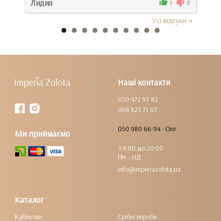
Лидия
Мар
0
1
0
Усi вiдгуки
Наші контакти
050 472 95 82
068 823 71 07
050 980 66 94 - Опт
Ми приймаємо
З 8:00 до 20:00
ПН – НД
info@imperiazolota.ua
Каталог
Каблучки
Срібні вироби