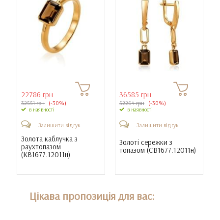
22786 грн
36585 грн
32551 грн
(-30%)
52264 грн
(-30%)
в наявності
в наявності
Залишити відгук
Залишити відгук
Золота каблучка з
Золоті сережки з
раухтопазом
топазом (
СВ1677.12011н
)
(
КВ1677.12011н
)
Цікава пропозиція для вас: