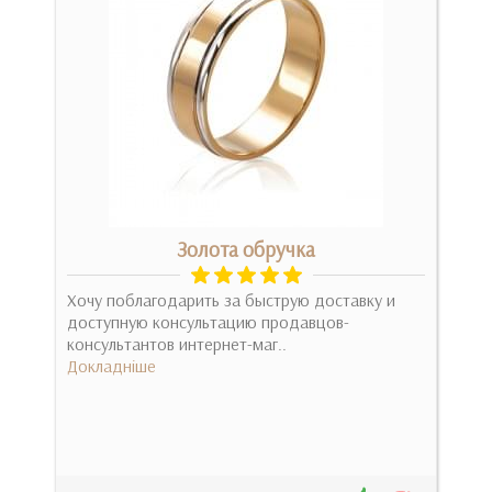
Золота обручка
Ка
Хочу поблагодарить за быструю доставку и
доступную консультацию продавцов-
Пре
консультантов интернет-маг..
Дос
Докладніше
еще
Док