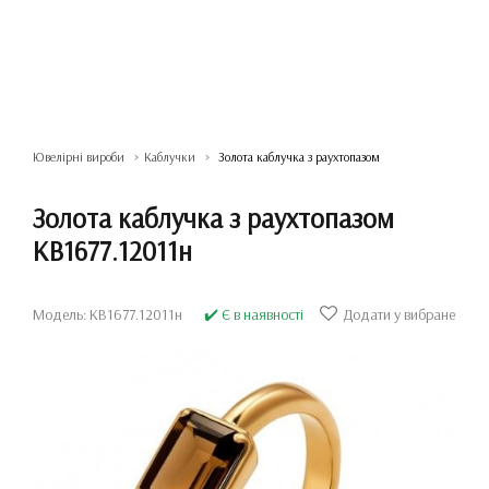
Ювелірні вироби
Каблучки
Золота каблучка з раухтопазом
Золота каблучка з раухтопазом
КВ1677.12011н
Модель: КВ1677.12011н
✔️ Є в наявності
Додати у вибране