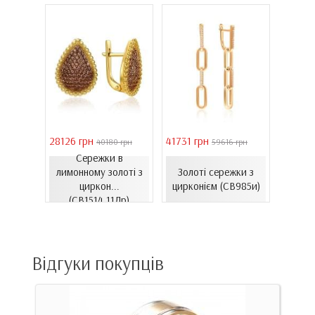
28126 грн
41731 грн
39011 
 грн
40180 грн
59616 грн
Сережки в
Сере
ти з
лимонному золоті з
Золоті сережки з
золот
06.4и)
циркон...
цирконієм (СВ985и)
(
(СВ1514.11Лр)
Відгуки покупців