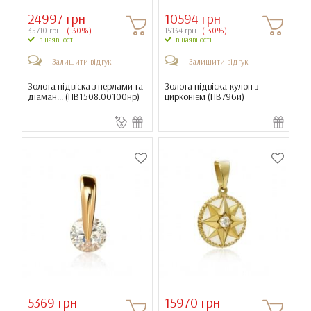
24997 грн
10594 грн
35710 грн
(-30%)
15134 грн
(-30%)
в наявності
в наявності
Залишити відгук
Залишити відгук
Золота підвіска з перлами та
Золота підвіска-кулон з
діаман... (
ПВ1508.00100нр
)
цирконієм (
ПВ796и
)
5369 грн
15970 грн