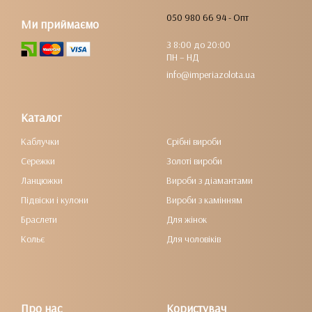
050 980 66 94 - Опт
Ми приймаємо
З 8:00 до 20:00
ПН – НД
info@imperiazolota.ua
Каталог
Каблучки
Срібні вироби
Сережки
Золоті вироби
Ланцюжки
Вироби з діамантами
Підвіски і кулони
Вироби з камінням
Браслети
Для жінок
Кольє
Для чоловіків
Про нас
Користувач