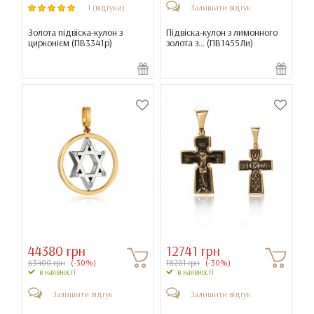
1 (відгуки)
Залишити відгук
Золота підвіска-кулон з
Підвіска-кулон з лимонного
цирконієм (
ПВ3341р
)
золота з... (
ПВ1455Ли
)
44380 грн
12741 грн
63400 грн
(-30%)
18201 грн
(-30%)
в наявності
в наявності
Залишити відгук
Залишити відгук