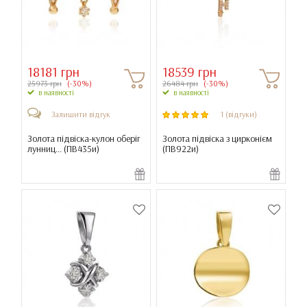
18181 грн
18539 грн
25973 грн
(-30%)
26484 грн
(-30%)
в наявності
в наявності
Залишити відгук
1 (відгуки)
Золота підвіска-кулон оберіг
Золота підвіска з цирконієм
лунниц... (
ПВ435и
)
(
ПВ922и
)