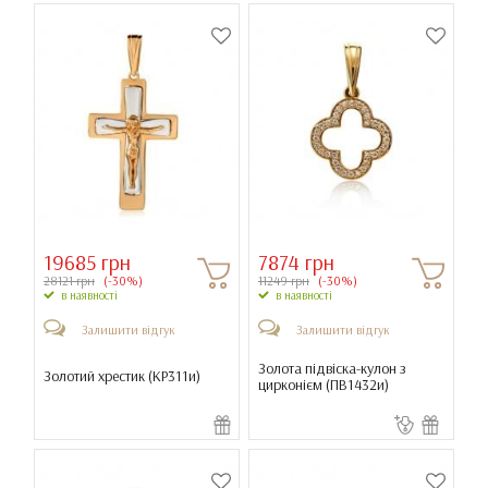
19685 грн
7874 грн
28121 грн
(-30%)
11249 грн
(-30%)
в наявності
в наявності
Залишити відгук
Залишити відгук
Золота підвіска-кулон з
Золотий хрестик (
КР311и
)
цирконієм (
ПВ1432и
)