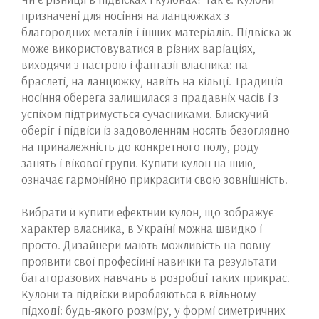
призначені для носіння на ланцюжках з
благородних металів і інших матеріалів. Підвіска ж
може використовуватися в різних варіаціях,
виходячи з настрою і фантазії власника: на
браслеті, на ланцюжку, навіть на кільці. Традиція
носіння оберега залишилася з прадавніх часів і з
успіхом підтримується сучасниками. Блискучий
оберіг і підвіси із задоволенням носять безоглядно
на приналежність до конкретного полу, роду
занять і вікової групи. Купити кулон на шию,
означає гармонійно прикрасити свою зовнішність
.
Вибрати й купити ефектний кулон, що зображує
характер власника, в Україні можна швидко і
просто. Дизайнери мають можливість на повну
проявити свої професійні навички та результати
багаторазових навчань в розробці таких прикрас.
Кулони та підвіски виробляються в вільному
підході: будь-якого розміру, у формі симетричних