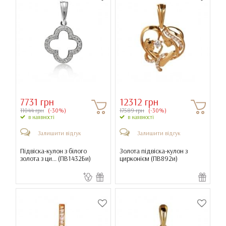
7731 грн
12312 грн
11044 грн
(-30%)
17589 грн
(-30%)
в наявності
в наявності
Залишити відгук
Залишити відгук
Підвіска-кулон з білого
Золота підвіска-кулон з
золота з ци... (
ПВ1432Би
)
цирконієм (
ПВ892и
)