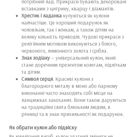
потрібний лад. Прикраси бувають декоровані
вставками з цитрину, кварцу і діамантів.
Хрестик і ладанка
купуються як кулони
найчастіше. Це хороший подарунок як
чоловікам, так і жінкам, а також дітям на
велику кількість приводів. Чудові прикраси з
релігійним мотивом виконуються з білого,
червоного, лимонного золота і срібла.
Знак зодіаку
— універсальний кулон, який
стане доречним презентом колегам, підліткам
та дітям.
Символ серця
. Красиві кулони з
благородного металу в моно або парному
виконанні часто знаходять собі місце на
ланцюжках закоханих. Вони також даруються
на традиційні свята близьким людям, в
річниці та в знак прихильності як подарунок.
Як обрати кулон або підвіску
Як ювелірний виріб, кулон здатний змінити не