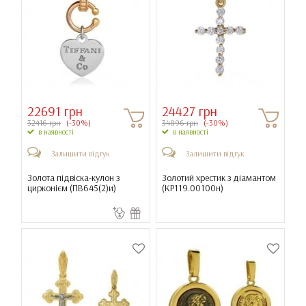
22691 грн
24427 грн
32416 грн
(-30%)
34896 грн
(-30%)
в наявності
в наявності
Залишити відгук
Залишити відгук
Золота підвіска-кулон з
Золотий хрестик з діамантом
цирконієм (
ПВ645(2)и
)
(
КР119.00100н
)