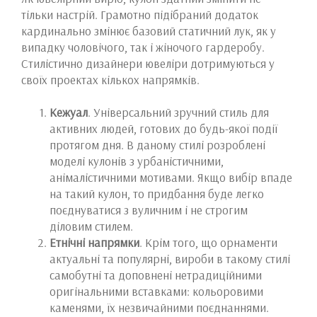
тільки настрій. Грамотно підібраний додаток
кардинально змінює базовий статичний лук, як у
випадку чоловічого, так і жіночого гардеробу.
Стилістично дизайнери ювеліри дотримуються у
своїх проектах кількох напрямків.
Кежуал
. Універсальний зручний стиль для
активних людей, готових до будь-якої події
протягом дня. В даному стилі розроблені
моделі кулонів з урбаністичними,
анімалістичними мотивами. Якщо вибір впаде
на такий кулон, то придбання буде легко
поєднуватися з вуличним і не строгим
діловим стилем.
Етнічні напрямки
. Крім того, що орнаменти
актуальні та популярні, вироби в такому стилі
самобутні та доповнені нетрадиційними
оригінальними вставками: кольоровими
каменями, їх незвичайними поєднаннями.