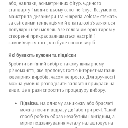
або, навпаки, асиметричних фігур. Єдиного
стандарту і моди в цьому сенсі не існує. Безумовно,
майстри та дизайнери ТМ «Imperia Zolota» стежать
за світовими тенденціями й в каталозі з'являються
популярні нові моделі. Але головним орієнтиром у
створенні прикрас залишається настрій і
самовідчуття того, хто буде носити виріб.
Які бувають кулони та підвіски
Зробити вигідний вибір в такому шикарному
різноманітті, яке пропонує гостю інтернет-магазин
ювелірних виробів, часом непросто. Для зручності
можна умовно розподілити заповітні прикраси на
види. Це в рази спростить процедуру вибору.
Підвіска
. На одному ланцюжку або браслеті
можна носити відразу дві або три речі. Такий
спосіб робить образ незабутнім і вигідним, а
мірне подзвякування металу налаштовує на