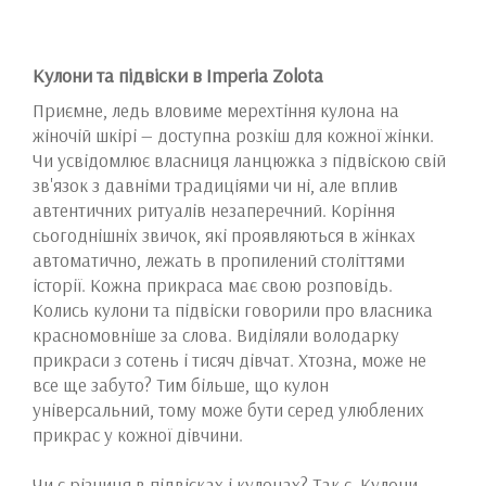
Кулони та підвіски в Imperia Zolota
Приємне, ледь вловиме мерехтіння кулона на
жіночій шкірі — доступна розкіш для кожної жінки.
Чи усвідомлює власниця ланцюжка з підвіскою свій
зв'язок з давніми традиціями чи ні, але вплив
автентичних ритуалів незаперечний. Коріння
сьогоднішніх звичок, які проявляються в жінках
автоматично, лежать в пропилений століттями
історії. Кожна прикраса має свою розповідь.
Колись кулони та підвіски говорили про власника
красномовніше за слова. Виділяли володарку
прикраси з сотень і тисяч дівчат. Хтозна, може не
все ще забуто? Тим більше, що кулон
універсальний, тому може бути серед улюблених
прикрас у кожної дівчини.
Чи є різниця в підвісках і кулонах? Так є. Кулони