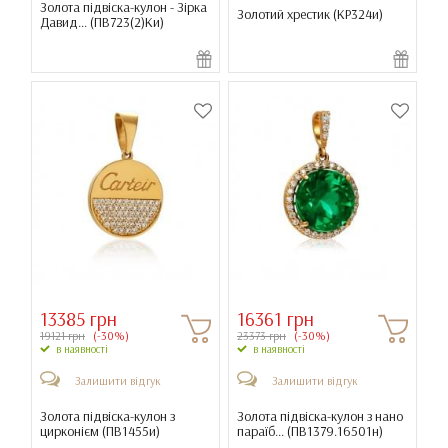
Золота підвіска-кулон - Зірка
Золотий хрестик (
КР324и
)
Давид... (
ПВ723(2)Ки
)
13385 грн
16361 грн
19121 грн
(-30%)
23373 грн
(-30%)
в наявності
в наявності
Залишити відгук
Залишити відгук
Золота підвіска-кулон з
Золота підвіска-кулон з нано
цирконієм (
ПВ1455и
)
параїб... (
ПВ1379.16501н
)