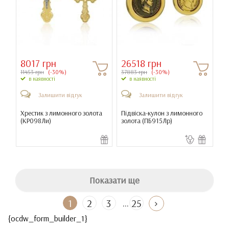
8017 грн
26518 грн
11453 грн
(-30%)
37883 грн
(-30%)
в наявності
в наявності
Залишити відгук
Залишити відгук
Хрестик з лимонного золота
Підвіска-кулон з лимонного
(
КР098Ли
)
золота (
ПБ915Лр
)
Показати ще
...
1
2
3
25
{ocdw_form_builder_1}