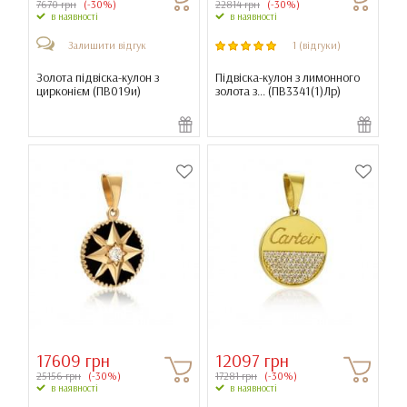
7670 грн
(-30%)
22814 грн
(-30%)
в наявності
в наявності
Залишити відгук
1 (відгуки)
Золота підвіска-кулон з
Підвіска-кулон з лимонного
цирконієм (
ПВ019и
)
золота з... (
ПВ3341(1)Лр
)
17609 грн
12097 грн
25156 грн
(-30%)
17281 грн
(-30%)
в наявності
в наявності