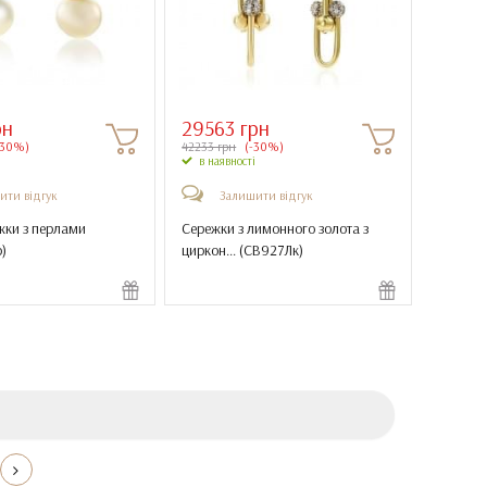
рн
29563 грн
-30%)
42233 грн
(-30%)
в наявності
ити відгук
Залишити відгук
жки з перлами
Сережки з лимонного золота з
р
)
циркон... (
СВ927Лк
)