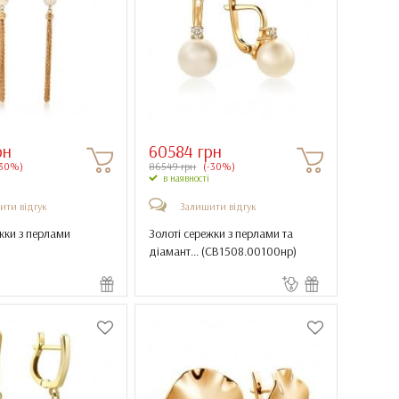
рн
60584 грн
30%)
86549 грн
(-30%)
в наявності
ити відгук
Залишити відгук
жки з перлами
Золоті сережки з перлами та
діамант... (
СВ1508.00100нр
)