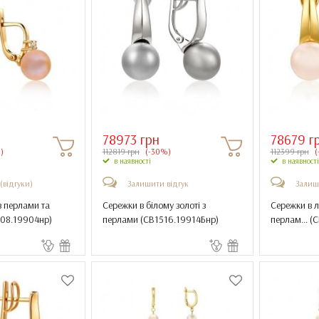
78973 грн
78679 г
)
112819 грн
(-30%)
112399 грн
(
в наявності
в наявності
 (відгуки)
Залишити відгук
Залиш
з перлами та
Сережки в білому золоті з
Сережки в л
08.19904нр
)
перлами (
СВ1516.19914Бнр
)
перлам... (
С