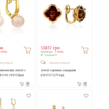
рн
53837 грн
-30%)
76910 грн
(-30%)
в наявності
ити відгук
Залишити відгук
имонному золоті з
Золоті сережки з кварцем
В1516.19913Лрн
)
(
СВ1517.12711нр
)