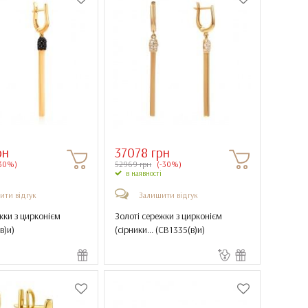
рн
37078 грн
30%)
52969 грн
(-30%)
в наявності
ити відгук
Залишити відгук
жки з цирконієм
Золоті сережки з цирконієм
в)и
)
(сірники... (
СВ1335(в)и
)