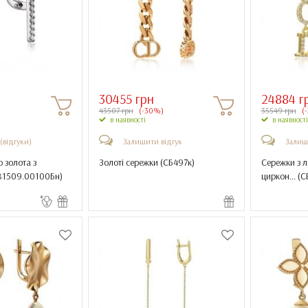
30455 грн
24884 г
43507 грн
(-30%)
35549 грн
(
в наявності
в наявності
 (відгуки)
Залишити відгук
Залиш
о золота з
Золоті сережки (
СБ497к
)
Сережки з л
В1509.00100Бн
)
циркон... (
С