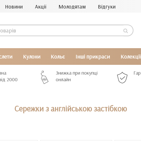
Новини
Акції
Молодятам
Відгуки
слети
Кулони
Кольє
Інші прикраси
Колекції
вна
Знижка при покупці
Гар
від 2000
онлайн
Сережки з англійською застібкою