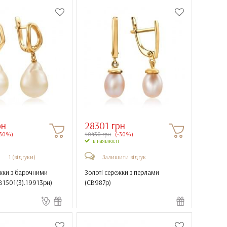
рн
28301 грн
30%)
40430 грн
(-30%)
в наявності
1 (відгуки)
Залишити відгук
ежки з барочними
Золоті сережки з перлами
В1501(3).19913рн
)
(
СВ987р
)