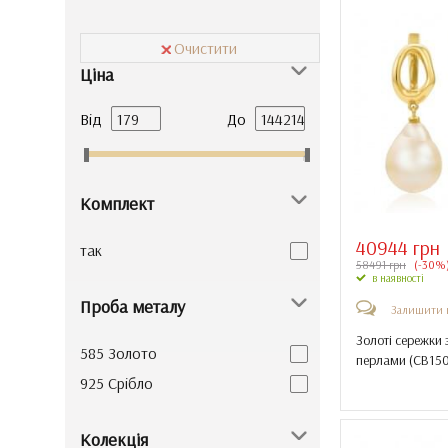
Очистити
Ціна
Від
До
Комплект
40944 грн
так
58491 грн
(-30%
в наявності
Проба металу
Залишити 
Золоті сережки
585 Золото
перлами (
СВ150
925 Срібло
Колекція