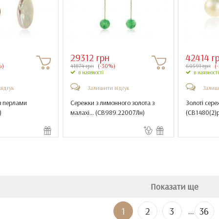
29312 грн
42414 г
%)
41874 грн
(-30%)
60591 грн
(
в наявності
в наявності
відгук
Залишити відгук
Залиш
з перлами
Сережки з лимонного золота з
Золоті сере
)
малахі... (
СВ989.22007Лн
)
(
СВ1480(2)
Показати ще
...
1
2
3
36