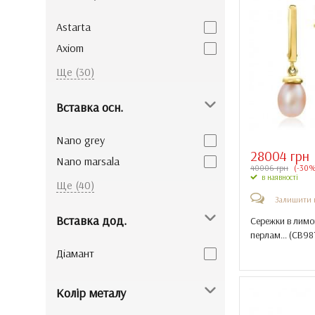
Astarta
Axiom
Axiom silver
Ще (30)
BABY boom!
Вставка осн.
BABY boom! silver
Brandманія
Nano grey
Brandманія silver
28004 грн
Nano marsala
40006 грн
(-30%
Charman
в наявності
Nano аметист
Ще (40)
Cool Silver
Залишити 
Nano гранат
Florentino
Вставка дод.
Сережки в лимо
Nano кварц green
перлам... (
СВ98
Halley
Nano олександрит
Діамант
Missi silver
Nano рубеліт
Monisto
Nano султаніт
Колір металу
Monisto silver
Nano топаз london