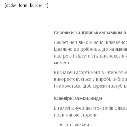
{ocdw_form_builder_1}
Сережки з англійським замком в 
Секрет не тільки жіночої впевненос
ідеально до дрібниць. До найменш
настрою і відсутність занепокоєнн
момент.
Вивчаючи асортимент в інтернет-м
використовується у виробі. Вибір 
і не хочеться, щоб сережки загубил
Ювелірні замки. Види
В галузі існує з десяток типів фік
практичною сторони.
Італійський