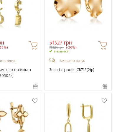
рн
51327 грн
-30%)
73324 грн
(-30%)
в наявності
ити відгук
Залишити відгук
имонного золота з
Золоті сережки (
СБ718(2)р
)
В950Лк
)