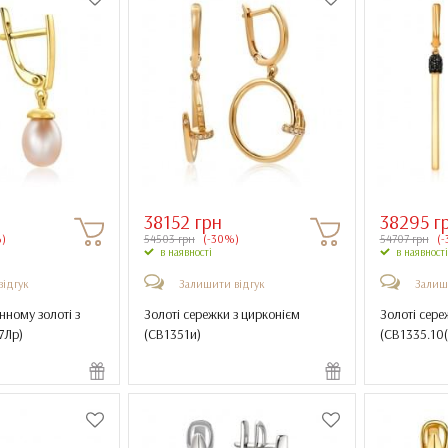
38152 грн
38295 г
)
54503 грн
(-30%)
54707 грн
(-
в наявності
в наявності
відгук
Залишити відгук
Залиш
нному золоті з
Золоті сережки з цирконієм
Золоті сере
7Лр
)
(
СВ1351и
)
(
СВ1335.10(