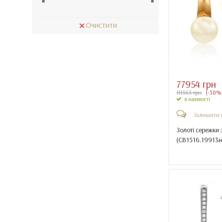
Парад планет
Кошаче око
Португалія
Очистити
Куб. Цирконій
Португалія silver
Малахіт
Онікс
Перли
77954 грн
Раухтопаз
111363 грн
(-30%
Рубін
в наявності
Рубіновий корунд
Залишити 
Сапфір
Золоті сережки 
(
СВ1516.19913
Сапфір гідротермальний
Сапфір олександрит
Смарагд
Смарагд гідротермальний
Топаз london blu
Топаз sky