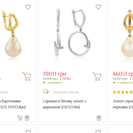
39011 грн
46051 г
)
55730 грн
(-30%)
65787 грн
(-
в наявності
в наявності
відгук
Залишити відгук
 з барочними
Сережки в білому золоті з
Золоті сер
1(3).19913Лрн
)
цирконієм (
СВ1351Би
)
перлами (
С