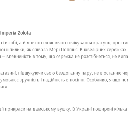
Imperia Zolota
ті в собі, а й довгого чоловічого очікування красунь, прости
ої шпильки, як співала Мері Поппінс. В ювелірних сережках 
я — впевненість в тому, що сережка не розстібнеться, не ви
агазині, підшукуючи свою бездоганну пару, не в останню че
зумовлює зручність і надійність в носінні. Особливо, якщо п
ися.
сації прикраси на дамському вушку. В Україні поширені кілька