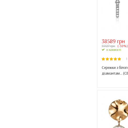
Топаз swiss
Хризоліт
Цитрин
38589 грн
55127 грн
(-30%)
в наявності
1
Сережки з білог
діамантам... (
С