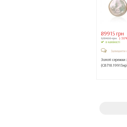
89915 грн
128450 грн
(-30
в наявності
Залишити 
Золоті сережки 
(
СВ718.19913нр