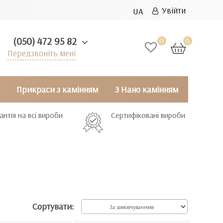
Увійти
UA
(050) 472 95 82
0
0
Передзвоніть мені
Прикраси з камінням
З Нано камінням
антія на всі вироби
Сертифіковані вироби
Сортувати: