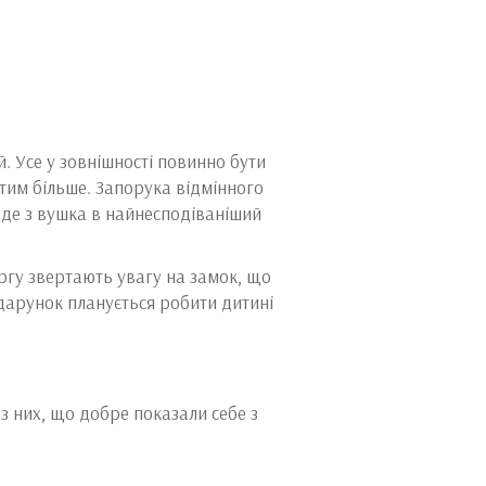
й. Усе у зовнішності повинно бути
тим більше. Запорука відмінного
паде з вушка в найнесподіваніший
ргу звертають увагу на замок, що
одарунок планується робити дитині
 з них, що добре показали себе з