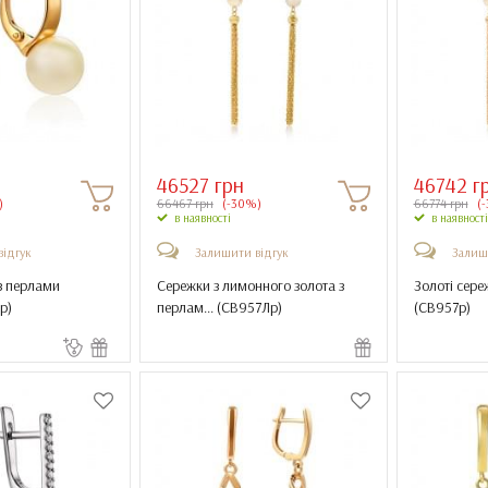
46527 грн
46742 г
)
66467 грн
(-30%)
66774 грн
(-
в наявності
в наявності
відгук
Залишити відгук
Залиш
з перлами
Сережки з лимонного золота з
Золоті сере
нр
)
перлам... (
СВ957Лр
)
(
СВ957р
)