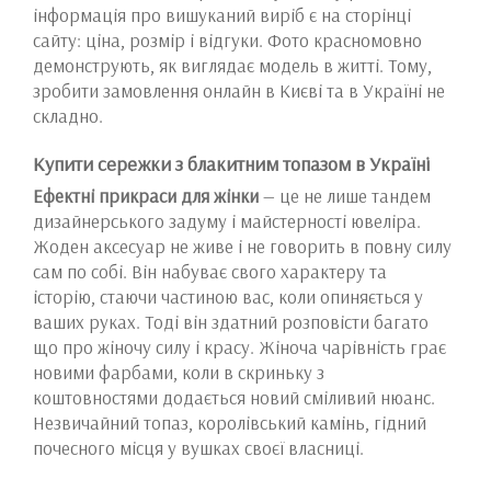
інформація про вишуканий виріб є на сторінці
сайту: ціна, розмір і відгуки. Фото красномовно
демонструють, як виглядає модель в житті. Тому,
зробити замовлення онлайн в Києві та в Україні не
складно.
Купити сережки з блакитним топазом в Україні
Ефектні прикраси для жінки
— це не лише тандем
дизайнерського задуму і майстерності ювеліра.
Жоден аксесуар не живе і не говорить в повну силу
сам по собі. Він набуває свого характеру та
історію, стаючи частиною вас, коли опиняється у
ваших руках. Тоді він здатний розповісти багато
що про жіночу силу і красу. Жіноча чарівність грає
новими фарбами, коли в скриньку з
коштовностями додається новий сміливий нюанс.
Незвичайний топаз, королівський камінь, гідний
почесного місця у вушках своєї власниці.