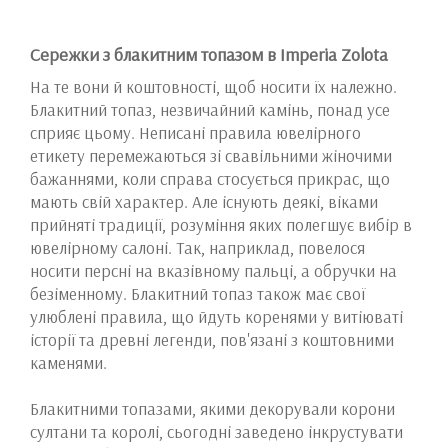
Сережки з блакитним топазом в Imperia Zolota
На те вони й коштовності, щоб носити їх належно.
Блакитний топаз, незвичайний камінь, понад усе
сприяє цьому. Неписані правила ювелірного
етикету перемежаються зі свавільними жіночими
бажаннями, коли справа стосується прикрас, що
мають свій характер. Але існують деякі, віками
прийняті традиції, розуміння яких полегшує вибір в
ювелірному салоні. Так, наприклад, повелося
носити персні на вказівному пальці, а обручки на
безіменному. Блакитний топаз також має свої
улюблені правила, що йдуть коренями у витіюваті
історії та древні легенди, пов'язані з коштовними
каменями.
Блакитними топазами, якими декорували корони
султани та королі, сьогодні заведено інкрустувати