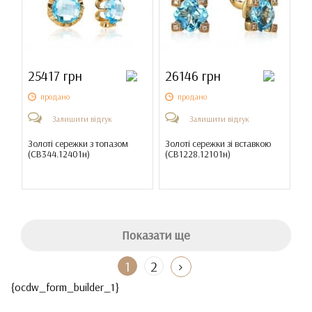
25417 грн
26146 грн
продано
продано
Залишити відгук
Залишити відгук
Золоті сережки з топазом
Золоті сережки зі вставкою
(
СВ344.12401н
)
(
СВ1228.12101н
)
Показати ще
1
2
{ocdw_form_builder_1}