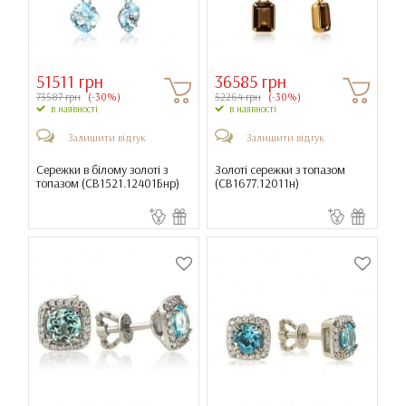
51511 грн
36585 грн
73587 грн
(-30%)
52264 грн
(-30%)
в наявності
в наявності
Залишити відгук
Залишити відгук
Сережки в білому золоті з
Золоті сережки з топазом
топазом (
СВ1521.12401Бнр
)
(
СВ1677.12011н
)