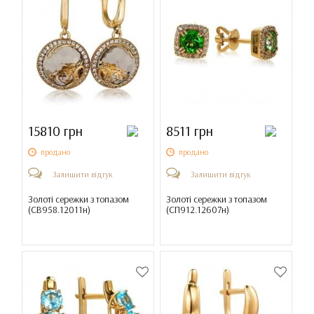
15810 грн
8511 грн
продано
продано
Залишити відгук
Залишити відгук
Золоті сережки з топазом
Золоті сережки з топазом
(
СВ958.12011н
)
(
СП912.12607н
)