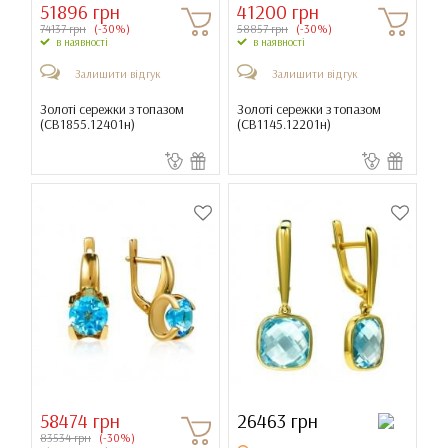
51896 грн
41200 грн
74137 грн
(-30%)
58857 грн
(-30%)
в наявності
в наявності
Залишити відгук
Залишити відгук
Золоті сережки з топазом
Золоті сережки з топазом
(
СВ1855.12401н
)
(
СВ1145.12201н
)
58474 грн
26463 грн
83534 грн
(-30%)