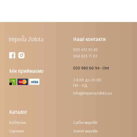
Наші контакти
050 472 95 82
068 823 71 07
050 980 66 94 - Опт
Ми приймаємо
З 8:00 до 20:00
ПН – НД
info@imperiazolota.ua
Каталог
Каблучки
Срібні вироби
Сережки
Золоті вироби