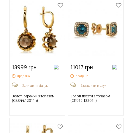
18999 грн
11017 грн
продано
продано
Залишити відгук
Залишити відгук
Золоті сережки з топазом
Золоті пусети з топазом
(
СВ344.12011н
)
(
СП912.12201н
)