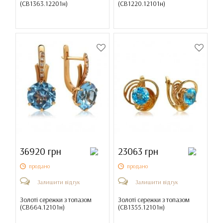
(
СВ1363.12201н
)
(
СВ1220.12101н
)
36920 грн
23063 грн
продано
продано
Залишити відгук
Залишити відгук
Золоті сережки з топазом
Золоті сережки з топазом
(
СВ664.12101н
)
(
СВ1355.12101н
)