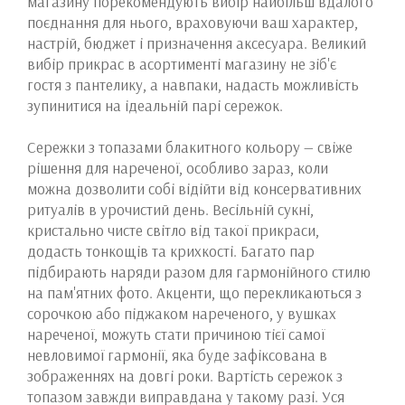
магазину порекомендують вибір найбільш вдалого
поєднання для нього, враховуючи ваш характер,
настрій, бюджет і призначення аксесуара. Великий
вибір прикрас в асортименті магазину не зіб'є
гостя з пантелику, а навпаки, надасть можливість
зупинитися на ідеальній парі сережок.
Сережки з топазами блакитного кольору — свіже
рішення для нареченої, особливо зараз, коли
можна дозволити собі відійти від консервативних
ритуалів в урочистий день. Весільній сукні,
кристально чисте світло від такої прикраси,
додасть тонкощів та крихкості. Багато пар
підбирають наряди разом для гармонійного стилю
на пам'ятних фото. Акценти, що перекликаються з
сорочкою або піджаком нареченого, у вушках
нареченої, можуть стати причиною тієї самої
невловимої гармонії, яка буде зафіксована в
зображеннях на довгі роки. Вартість сережок з
топазом завжди виправдана у такому разі. Уся