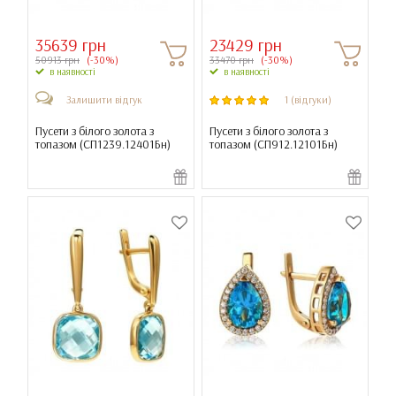
35639 грн
23429 грн
50913 грн
(-30%)
33470 грн
(-30%)
в наявності
в наявності
Залишити відгук
1 (відгуки)
Пусети з білого золота з
Пусети з білого золота з
топазом (
СП1239.12401Бн
)
топазом (
СП912.12101Бн
)