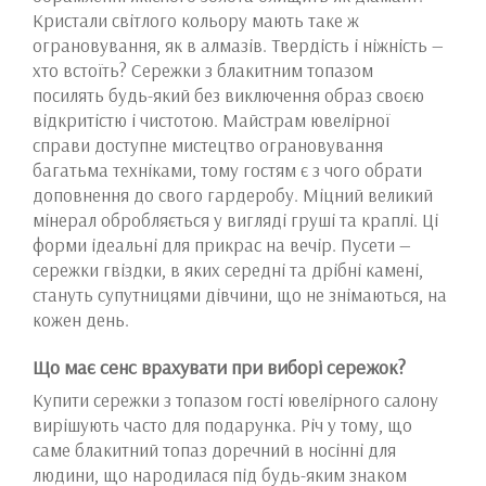
Кристали світлого кольору мають таке ж
ограновування, як в алмазів. Твердість і ніжність —
хто встоїть? Сережки з блакитним топазом
посилять будь-який без виключення образ своєю
відкритістю і чистотою. Майстрам ювелірної
справи доступне мистецтво ограновування
багатьма техніками, тому гостям є з чого обрати
доповнення до свого гардеробу. Міцний великий
мінерал обробляється у вигляді груші та краплі. Ці
форми ідеальні для прикрас на вечір. Пусети —
сережки гвіздки, в яких середні та дрібні камені,
стануть супутницями дівчини, що не знімаються, на
кожен день.
Що має сенс врахувати при виборі сережок?
Купити сережки з топазом гості ювелірного салону
вирішують часто для подарунка. Річ у тому, що
саме блакитний топаз доречний в носінні для
людини, що народилася під будь-яким знаком