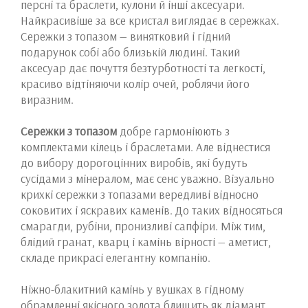
персні та браслети, кулони й інші аксесуари.
Найкрасивіше за все кристал виглядає в сережках.
Сережки з топазом — винятковий і гідний
подарунок собі або близькій людині. Такий
аксесуар дає почуття безтурботності та легкості,
красиво відтіняючи колір очей, роблячи його
виразним.
Сережки з топазом
добре гармоніюють з
комплектами кілець і браслетами. Але віднестися
до вибору дорогоцінних виробів, які будуть
сусідами з мінералом, має сенс уважно. Візуально
крихкі сережки з топазами вередливі відносно
соковитих і яскравих каменів. До таких відносяться
смарагди, рубіни, пронизливі сапфіри. Між тим,
блідий гранат, кварц і камінь вірності — аметист,
складе прикрасі елегантну компанію.
Ніжно-блакитний камінь у вушках в гідному
обрамленні якісного золота блищить як діамант.