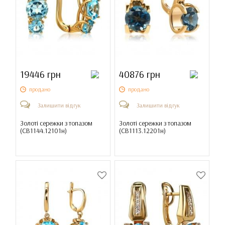
19446 грн
40876 грн
продано
продано
Залишити відгук
Залишити відгук
Золоті сережки з топазом
Золоті сережки з топазом
(
СВ1144.12101н
)
(
СВ1113.12201н
)