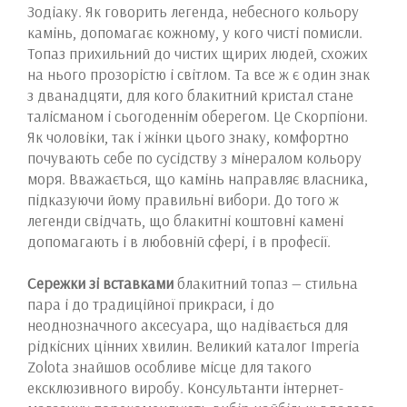
Зодіаку. Як говорить легенда, небесного кольору
камінь, допомагає кожному, у кого чисті помисли.
Топаз прихильний до чистих щирих людей, схожих
на нього прозорістю і світлом. Та все ж є один знак
з дванадцяти, для кого блакитний кристал стане
талісманом і сьогоденнім оберегом. Це Скорпіони.
Як чоловіки, так і жінки цього знаку, комфортно
почувають себе по сусідству з мінералом кольору
моря. Вважається, що камінь направляє власника,
підказуючи йому правильні вибори. До того ж
легенди свідчать, що блакитні коштовні камені
допомагають і в любовній сфері, і в професії.
Сережки зі вставками
блакитний топаз — стильна
пара і до традиційної прикраси, і до
неоднозначного аксесуара, що надівається для
рідкісних цінних хвилин. Великий каталог Imperia
Zolota знайшов особливе місце для такого
ексклюзивного виробу. Консультанти інтернет-