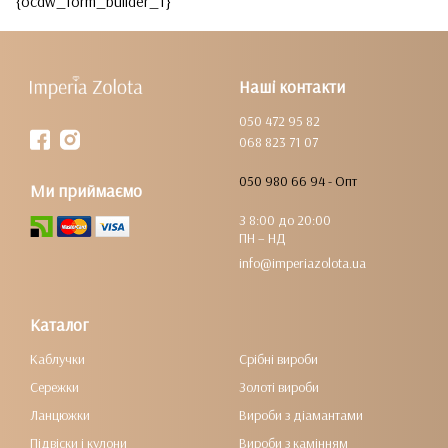
{ocdw_form_builder_1}
Наші контакти
050 472 95 82
068 823 71 07
050 980 66 94 - Опт
Ми приймаємо
З 8:00 до 20:00
ПН – НД
info@imperiazolota.ua
Каталог
Каблучки
Срібні вироби
Сережки
Золоті вироби
Ланцюжки
Вироби з діамантами
Підвіски і кулони
Вироби з камінням