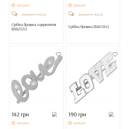
продано
продано
Залишити відгук
Залишити відгук
Срібна брошка з цирконієм
Срібна брошка (
БШ126с
)
(
БШ252с
)
142 грн
190 грн
продано
продано