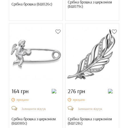
Срібна брошка з цирконієм
Срібна брошка (
БШ026с
)
(
БШ079с
)
164 грн
276 грн
продано
продано
Залишити відгук
Залишити відгук
Срібна брошка з цирконієм
Срібна брошка з цирконієм
(
БШ080с
)
(
БШ128с
)