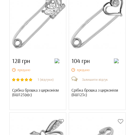
128 грн
104 грн
продано
продано
1 (відгуки)
Залишити відгук
Срібна брошка з цирконієм
Срібна брошка з цирконієм
(
БШ125(в)с
)
(
БШ123с
)