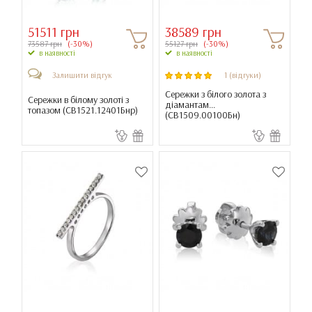
51511 грн
38589 грн
73587 грн
(-30%)
55127 грн
(-30%)
в наявності
в наявності
Залишити відгук
1 (відгуки)
Сережки з білого золота з
Сережки в білому золоті з
діамантам...
топазом (
СВ1521.12401Бнр
)
(
СВ1509.00100Бн
)