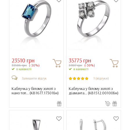
23510 грн
35775 грн
33586 грн
(-30%)
51107 грн
(-30%)
в наявності
в наявності
Залишити відгук
1 (відгуки)
Каблучка у білому золоті з
Каблучка у білому золоті з
нано топ... (
КВ1677.17301Бн
)
діаманта... (
КВ1512.00100Бн
)