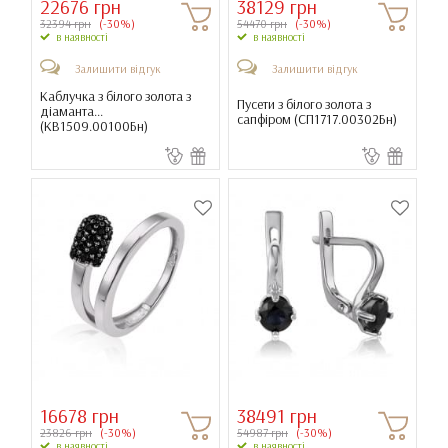
22676 грн
38129 грн
32394 грн
(-30%)
54470 грн
(-30%)
в наявності
в наявності
Залишити відгук
Залишити відгук
Каблучка з білого золота з
Пусети з білого золота з
діаманта...
сапфіром (
СП1717.00302Бн
)
(
КВ1509.00100Бн
)
16678 грн
38491 грн
23826 грн
(-30%)
54987 грн
(-30%)
в наявності
в наявності