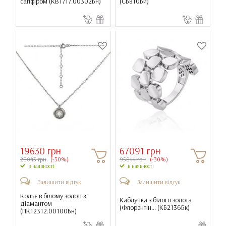
сапфіром (
КВ1717.00302Бн
)
(
СБ810Би
)
19630 грн
67091 грн
28043 грн
(-30%)
95844 грн
(-30%)
в наявності
в наявності
Залишити відгук
Залишити відгук
Кольє в білому золоті з
Каблучка з білого золота
діамантом
(Флорентін... (
КБ2136Бк
)
(
ПК12312.00100Бн
)