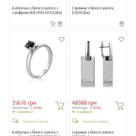
Каблучка з білого золота з
Сережки з білого золота
сапфіром (
КВ1494.00302Бн
)
(
СБ965Бк
)
35676 грн
48388 грн
50966 грн
(-30%)
69126 грн
(-30%)
в наявності
в наявності
Залишити відгук
Залишити відгук
Каблучка з білого золота з
Сережки з білого золота