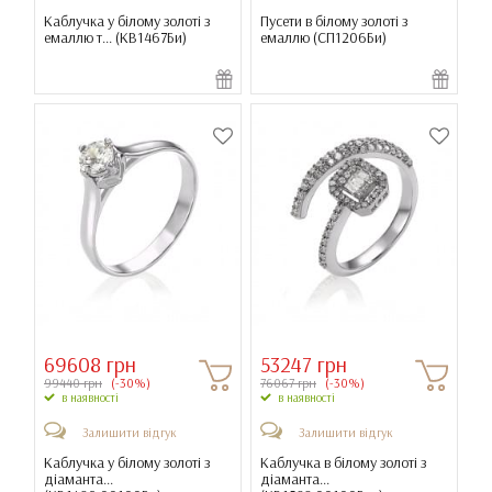
Каблучка у білому золоті з
Пусети в білому золоті з
емаллю т... (
КВ1467Би
)
емаллю (
СП1206Би
)
69608 грн
53247 грн
99440 грн
(-30%)
76067 грн
(-30%)
в наявності
в наявності
Залишити відгук
Залишити відгук
Каблучка у білому золоті з
Каблучка в білому золоті з
діаманта...
діаманта...