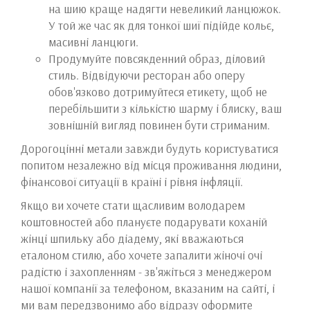
на шию краще надягти невеликий ланцюжок.
У той же час як для тонкої шиї підійде кольє,
масивні ланцюги.
Продумуйте повсякденний образ, діловий
стиль. Відвідуючи ресторан або оперу
обов'язково дотримуйтеся етикету, щоб не
перебільшити з кількістю шарму і блиску, ваш
зовнішній вигляд повинен бути стриманим.
Дорогоцінні метали завжди будуть користуватися
попитом незалежно від місця проживання людини,
фінансової ситуації в країні і рівня інфляції.
Якщо ви хочете стати щасливим володарем
коштовностей або плануєте подарувати коханій
жінці шпильку або діадему, які вважаються
еталоном стилю, або хочете запалити жіночі очі
радістю і захопленням - зв'яжіться з менеджером
нашої компанії за телефоном, вказаним на сайті, і
ми вам передзвонимо або відразу оформите