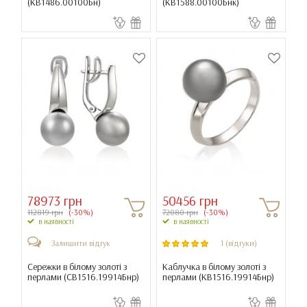
(
КВ1486.00100Бн
)
(
КВ1588.00100Бнк
)
78973 грн
50456 грн
112819 грн
(-30%)
72080 грн
(-30%)
в наявності
в наявності
Залишити відгук
1 (відгуки)
Сережки в білому золоті з
Каблучка в білому золоті з
перлами (
СВ1516.19914Бнр
)
перлами (
КВ1516.19914Бнр
)