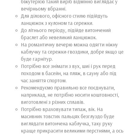
біжутерією такий виріб відмінно виглядає у
вечірньому вбранні.
Для ділового, офісного стилю підійдуть
ланцюжок з кулоном та сережки.
До літнього періоду, підійде витончений
браслет або невеликий ланцюжок.
На романтичну вечерю можна одягти ніжну
каблучку та сережки-гвоздики, добре якщо це
буде гарнітур.
Потрібно все знімати з вух, шиї і рук перед
походом в басейн, на пляж, в сауну або під
час заняття спортом.
Рекомендуємо правильно все поєднувати,
наприклад, не потрібно носити коштовності,
виготовлені з різних сплавів.
Потрібно враховувати типаж, вік. На
масивних товстих пальцях безглуздо буде
виглядати витончена каблучка, таку руку
краще прикрасити великими перстнями, а ось