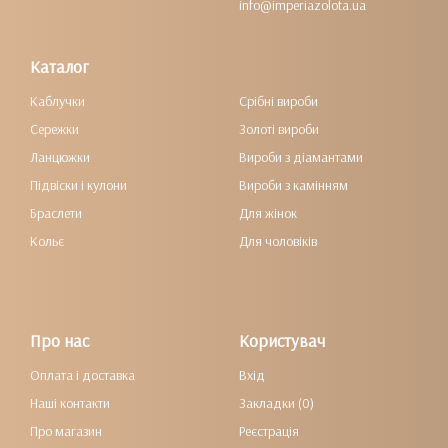
info@imperiazolota.ua
Каталог
Каблучки
Срібні вироби
Сережки
Золоті вироби
Ланцюжки
Вироби з діамантами
Підвіски і кулони
Вироби з камінням
Браслети
Для жінок
Кольє
Для чоловіків
Про нас
Користувач
Оплата і доставка
Вхід
Наші контакти
Закладки (0)
Про магазин
Реєстрація