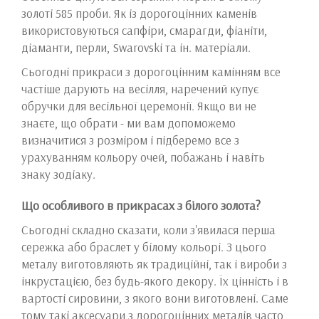
золоті 585 проби. Як із дорогоцінних каменів
використовуються сапфіри, смарагди, фіаніти,
діаманти, перли, Swarovski та ін. матеріали.
Сьогодні прикраси з дорогоцінним камінням все
частіше дарують на весілля, наречений купує
обручки для весільної церемонії. Якщо ви не
знаєте, що обрати - ми вам допоможемо
визначитися з розміром і підберемо все з
урахуванням кольору очей, побажань і навіть
знаку зодіаку.
Що особливого в прикрасах з білого золота?
Сьогодні складно сказати, коли з'явилася перша
сережка або браслет у білому кольорі. З цього
металу виготовляють як традиційні, так і вироби з
інкрустацією, без будь-якого декору. Їх цінність і в
вартості сировини, з якого вони виготовлені. Саме
тому такі аксесуари з дорогоцінних металів часто