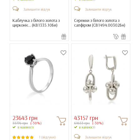
Залишити відгук
Залишити відгук
Каблучка з білого золота з
Сережки з білого золота з
цирконіє... (
КВ1335.10Би
)
сапфіром (
СВ1494.00302Бн
)
23643 грн
43157 грн
33776 грн
(-30%)
61653 грн
(-30%)
в наявності
в наявності
1 (відгуки)
Залишити відгук