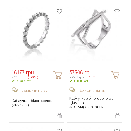
16177 грн
37546 грн
23110 грн
(-30%)
53637 грн
(-30%)
в наявності
в наявності
Залишити відгук
Залишити відгук
Каблучка з білого золота з
Каблучка з білого золота
діаманто...
(
КБ948Би
)
(
КВ1244(2).00100Бн
)