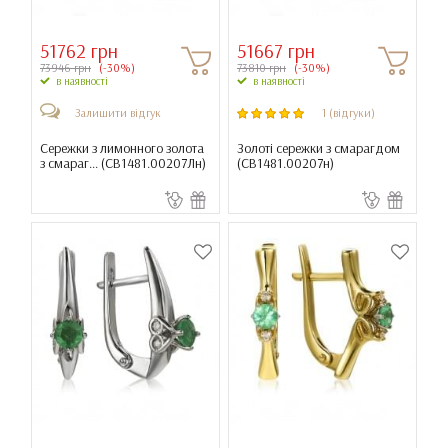
51762 грн
51667 грн
73946 грн
(-30%)
73810 грн
(-30%)
в наявності
в наявності
Залишити відгук
1 (відгуки)
Сережки з лимонного золота
Золоті сережки з смарагдом
з смараг... (
СВ1481.00207Лн
)
(
СВ1481.00207н
)