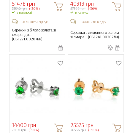
51478 грн
40313 грн
73540 грн
(-30%)
57590 грн
(-30%)
в наявності
в наявності
Залишити відгук
Залишити відгук
Сережки з білого золота зі
Сережки з лимонного золота
смарагдо...
зі смара... (
СВ1241.00207Лн
)
(
СВ1271.00207Бн
)
14400 грн
25575 грн
20571 грн
(-30%)
36536 грн
(-30%)