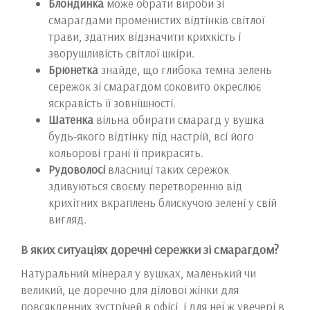
Блондинка
може обрати вироби зі
смарагдами променистих відтінків світлої
трави, здатних відзначити крихкість і
зворушливість світлої шкіри.
Брюнетка
знайде, що глибока темна зелень
сережок зі смарагдом соковито окреслює
яскравість її зовнішності.
Шатенка
вільна обирати смарагд у вушка
будь-якого відтінку під настрій, всі його
кольорові грані її прикрасять.
Рудоволосі
власниці таких сережок
здивуються своєму перетворенню від
крихітних вкраплень блискучою зелені у свій
вигляд.
В яких ситуаціях доречні сережки зі смарагдом?
Натуральний мінерал у вушках, маленький чи
великий, це доречно для ділової жінки для
повсякденних зустрічей в офісі, і для неї ж увечері в