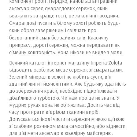
компонент робіт. Нерідко, найбільш виграшний
аксесуар серед смарагдових сережок, який
вважають за краще гості, це лаконічні гвоздики.
Смарагдові пусети в білому золоті роблять будь-
який образ завершеним і свідчать про
бездоганний смак без зайвих слів. Класичну
прикрасу, дорогі сережки, можна передавати як
сімейну коштовність. Вона ніколи не вийде з моди.
Великий каталог інтернет-магазину Imperia Zolota
відводить особливе місце сережок зі смарагдами.
Зелений мінерал в золоті не любить суєти, він
здатний жити тисячоліттями. Але будь-яку здатність
до збереження краси, необхідно підкріплювати
дбайливого турботою. Чи нам про це не знати. У
мудрих руках вона не обтяжлива. Досить час від
часу протирати відрізом тканини виріб.
Допускається іноді чистити сережки м'якою щіткою
зі слабким розчином мила самостійно, або віднести
для цієї мети аксесуар в ювелірну майстерню.