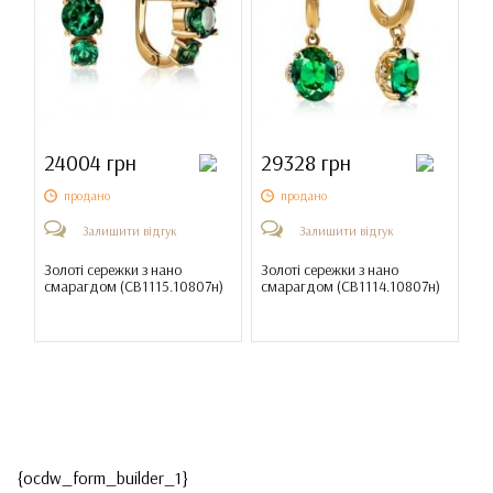
24004 грн
29328 грн
продано
продано
Залишити відгук
Залишити відгук
Золоті сережки з нано
Золоті сережки з нано
смарагдом (
СВ1115.10807н
)
смарагдом (
СВ1114.10807н
)
{ocdw_form_builder_1}