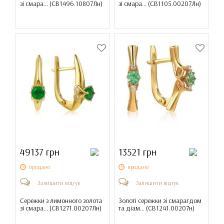
зі смара... (
СВ1496.10807Лн
)
зі смара... (
СВ1105.00207Лн
)
49137 грн
13521 грн
продано
продано
Залишити відгук
Залишити відгук
Сережки з лимонного золота
Золоті сережки зі смарагдом
зі смара... (
СВ1271.00207Лн
)
та діам... (
СВ1241.00207н
)