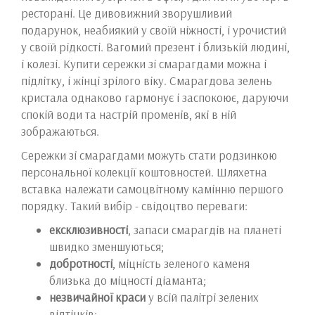
ресторані. Це дивовижний зворушливий
подарунок, неабиякий у своїй ніжності, і урочистий
у своїй рідкості. Вагомий презент і близькій людині,
і колезі. Купити сережки зі смарагдами можна і
підлітку, і жінці зрілого віку. Смарагдова зелень
кристала однаково гармонує і заспокоює, даруючи
спокій води та настрій променів, які в ній
зображаються.
Сережки зі смарагдами можуть стати родзинкою
персональної колекції коштовностей. Шляхетна
вставка належати самоцвітному камінню першого
порядку. Такий вибір - свідоцтво переваги:
ексклюзивності
, запаси смарагдів на планеті
швидко зменшуються;
добротності
, міцність зеленого каменя
близька до міцності діаманта;
незвичайної краси
у всій палітрі зелених
відтінків;