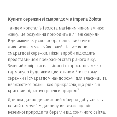
Купити сережки зі смарагдом в Imperia Zolota
Тандем кристалів і золота магічним чином змінює
жінку. Це розуміння приходить в лічені секунди.
Вдивляючись у своє зображення, ви бачите
дивовижне м'яке сяйво очей. Це все вони —
смарагдові сережки. Ніжні вироби підходять
представницям прекрасної статі різного віку.
Зелений колір життя, свіжості та зростання м'яко
гармонує з будь-яким цветотипом. Чи не тому
сережки зі смарагдом найдорожчі для власниць та
вважаються розкішною прикрасою, що рідкісні
кристали рідко зустрінеш в природі?
Давним-давно дивовижний мінерал добувався в
повній темряві. У давнину вважали, що він
неземної природи та берегли від сонячного світла.