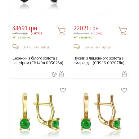
38491 грн
22021 грн
54987 грн
(-30%)
31459 грн
(-30%)
в наявності
в наявності
Залишити відгук
Залишити відгук
Сережки з білого золота з
Пусети з лимонного золота з
сапфіром (
СВ1494.00302Бн
)
смарагд... (
СП986.00207Лн
)