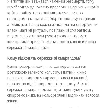
У єгиптян він вважався каменем безсмертя, тому
що зберігав одночасно прозорий і насичений колір
крізь століття. Сьогодні ми знаємо все про
стародавні смарагди, відкриті людству східними
алхіміками. Тепер кожна жінка здатна створювати
власні магічні ритуали, пов'язані зі смарагдом,
відкриваючи легким рухом свою шкатулку з
ювелірними прикрасами та пропускаючи в вушка
сережки зі смарагдами.
Кому підходять сережки зі смарагдом?
Напівпрозорий камінчик, що переливається
розтяжкою зеленого кольору, здатний ніжно
посилити природну гармонію своєї власниці,
незалежно від її природного колориту. Золоті
сережки зі смарагдом завжди акцентують увагу
співрозмовника на кольорі очей і відтінках волосся
жінки.