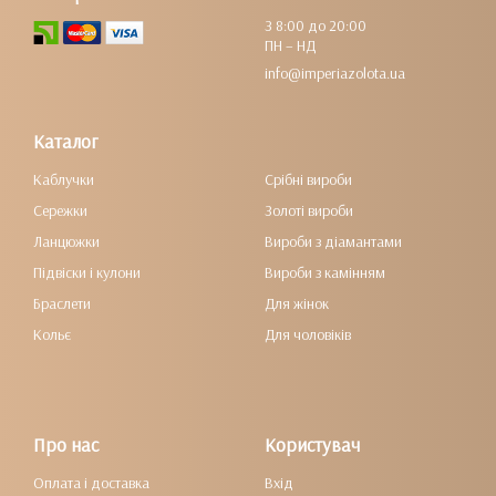
З 8:00 до 20:00
ПН – НД
info@imperiazolota.ua
Каталог
Каблучки
Срібні вироби
Сережки
Золоті вироби
Ланцюжки
Вироби з діамантами
Підвіски і кулони
Вироби з камінням
Браслети
Для жінок
Кольє
Для чоловіків
Про нас
Користувач
Оплата і доставка
Вхід