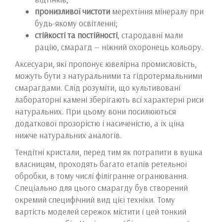
пронизливої ​​чистоти
мерехтіння мінералу при
будь-якому освітленні;
стійкості та постійності
, стародавні мали
рацію, смарагд — ніжний охоронець кольору.
Аксесуари, які пропонує ювелірна промисловість,
можуть бути з натуральними та гідротермальними
смарагдами. Слід розуміти, що культивовані
лабораторні камені зберігають всі характерні риси
натуральних. При цьому вони посилюються
додаткової прозорістю і насиченістю, а їх ціна
нижче натуральних аналогів.
Тендітні кристали, перед тим як потрапити в вушка
власницям, проходять багато етапів ретельної
обробки, в тому числі філігранне огранювання.
Спеціально для цього смарагду був створений
окремий специфічний вид цієї техніки. Тому
вартість моделей сережок містити і цей тонкий