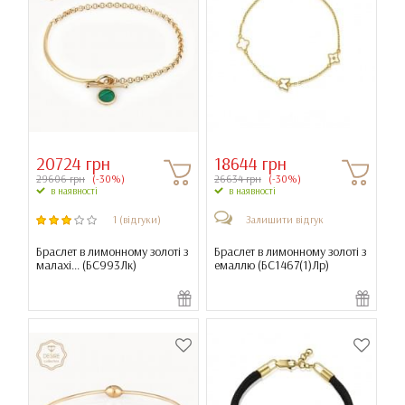
20724 грн
18644 грн
29606 грн
(-30%)
26634 грн
(-30%)
в наявності
в наявності
1 (відгуки)
Залишити відгук
Браслет в лимонному золоті з
Браслет в лимонному золоті з
малахі... (
БС993Лк
)
емаллю (
БС1467(1)Лр
)