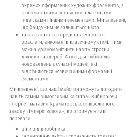
окремих оформлених художніх фрагментів, з
різноманітними вставками, пластинами,
підвісками і іншими елементами. Ми впевнені,
що байдужим не залишиться ніхто:
також в каталозі представлені золоті
браслети, виконані в класичному стилі. Ними
можна урізноманітнити навіть строгий
діловий гардероб. А ось для любителів
нововведень є сучасні моделі, які
відрізняються незвичайними формами і
елементами.
Ми впевнені, що наші майстри зможуть догодити
навіть самим вимогливим клієнтам. Вибираючи
інтернет-магазин Краматорського ювелірного
заводу «Імперія золота», ви отримуєте такі
переваги:
ціни від виробника;
гарантовану якість і справжність товарів;