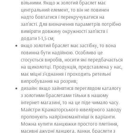
вільними. Якщо ж золотий браслет має
центральний елемент, то він не повинен
надто бовтатися і перекручуватися на
зап'ясті. Для визначення параметрів потрібно
виміряти довжину окружності зап'ястя і
додати 1-1,5 см;
якщо золотий браслет має застібку, то вона
повинна бути надійною. Особливо це
стосується виробів, носити які передбачається
на щиколотці. Продукція, представлена у нас,
має міцні з'єднання і проходить ретельні
випробування на розрив;
дизайн: якщо зайнятися переглядом каталогу
з золотими браслетами тільки в нашому
інтернет-магазині, то на це піде чимало часу.
Майстри Краматорського ювелірного заводу
пропонують найрізноманітніші їх варіанти.
Можна купити ланцюжки простого плетіння,
масивні ажурні ланцюга, ланки, браслети з