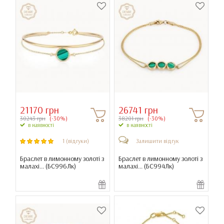
21170 грн
26741 грн
30243 грн
(-30%)
38201 грн
(-30%)
в наявності
в наявності
1 (відгуки)
Залишити відгук
Браслет в лимонному золоті з
Браслет в лимонному золоті з
малахі... (
БС996Лк
)
малахі... (
БС994Лк
)