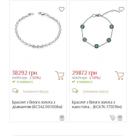
38292 грн
29872 грн
54703 грн
(-30%)
42674 грн
(-30%)
в наявності
в наявності
Залишити відгук
Залишити відгук
Браслет з білого золота з
Браслет з білого золота з
діамантом (
БС342.00100Бн
)
нано топа... (
БС676.17301Бн
)