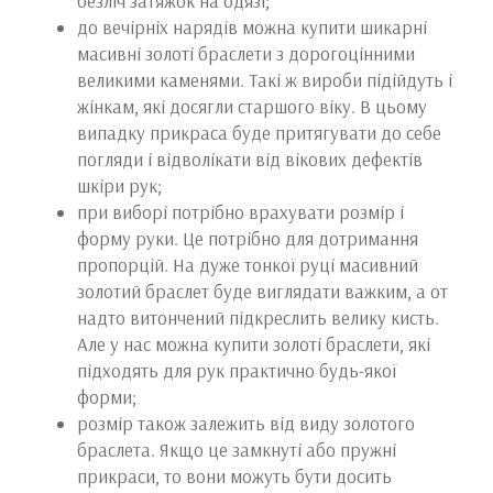
безліч затяжок на одязі;
до вечірніх нарядів можна купити шикарні
масивні золоті браслети з дорогоцінними
великими каменями. Такі ж вироби підійдуть і
жінкам, які досягли старшого віку. В цьому
випадку прикраса буде притягувати до себе
погляди і відволікати від вікових дефектів
шкіри рук;
при виборі потрібно врахувати розмір і
форму руки. Це потрібно для дотримання
пропорцій. На дуже тонкої руці масивний
золотий браслет буде виглядати важким, а от
надто витончений підкреслить велику кисть.
Але у нас можна купити золоті браслети, які
підходять для рук практично будь-якої
форми;
розмір також залежить від виду золотого
браслета. Якщо це замкнуті або пружні
прикраси, то вони можуть бути досить