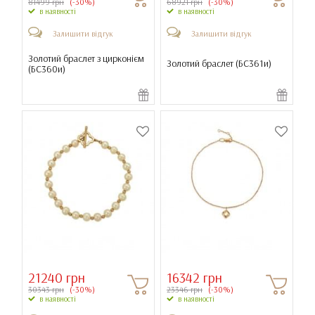
81499 грн
(-30%)
68921 грн
(-30%)
в наявності
в наявності
Залишити відгук
Залишити відгук
Золотий браслет з цирконієм
Золотий браслет (
БС361и
)
(
БС360и
)
21240 грн
16342 грн
30343 грн
(-30%)
23346 грн
(-30%)
в наявності
в наявності