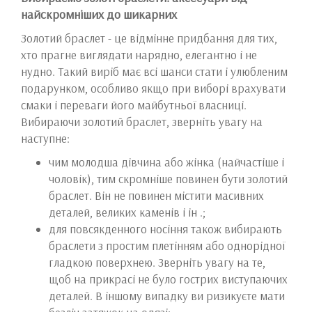
найскромніших до шикарних
Золотий браслет - це відмінне придбання для тих,
хто прагне виглядати нарядно, елегантно і не
нудно. Такий виріб має всі шанси стати і улюбленим
подарунком, особливо якщо при виборі врахувати
смаки і переваги його майбутньої власниці.
Вибираючи золотий браслет, зверніть увагу на
наступне:
чим молодша дівчина або жінка (найчастіше і
чоловік), тим скромніше повинен бути золотий
браслет. Він не повинен містити масивних
деталей, великих каменів і ін .;
для повсякденного носіння також вибирають
браслети з простим плетінням або однорідної
гладкою поверхнею. Зверніть увагу на те,
щоб на прикрасі не було гострих виступаючих
деталей. В іншому випадку ви ризикуєте мати