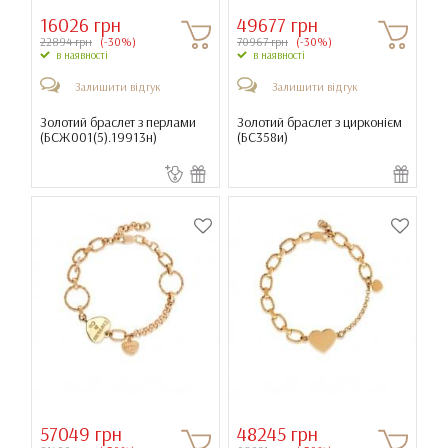
16026 грн
49677 грн
22894 грн
(-30%)
70967 грн
(-30%)
в наявності
в наявності
Залишити відгук
Залишити відгук
Золотий браслет з перлами
Золотий браслет з цирконієм
(
БСЖ001(5).19913н
)
(
БС358и
)
57049 грн
48245 грн