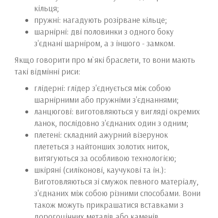
кільця;
пружні: нагадують розірване кільце;
шарнірні: дві половинки з одного боку
з'єднані шарніром, а з іншого - замком.
Якщо говорити про м`які браслети, то вони мають
такі відмінні риси:
глідерні: глідер з'єднується між собою
шарнірними або пружніми з'єднаннями;
ланцюгові: виготовляються у вигляді окремих
ланок, послідовно з'єднаних один з одним;
плетені: складний ажурний візерунок
плететься з найтонших золотих ниток,
витягуються за особливою технологією;
шкіряні (силіконові, каучукові та ін.):
Виготовляються зі смужок певного матеріалу,
з'єднаних між собою різними способами. Вони
також можуть прикрашатися вставками з
дорогоцінних металів або каменів.