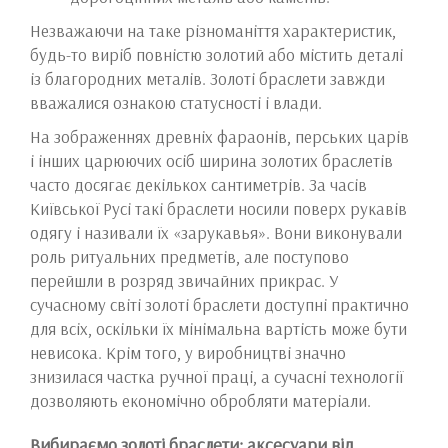
Незважаючи на таке різноманіття характеристик,
будь-то виріб повністю золотий або містить деталі
із благородних металів. Золоті браслети завжди
вважалися ознакою статусності і влади.
На зображеннях древніх фараонів, перських царів
і інших царюючих осіб ширина золотих браслетів
часто досягає декількох сантиметрів. За часів
Київської Русі такі браслети носили поверх рукавів
одягу і називали їх «зарукавья». Вони виконували
роль ритуальних предметів, але поступово
перейшли в розряд звичайних прикрас. У
сучасному світі золоті браслети доступні практично
для всіх, оскільки їх мінімальна вартість може бути
невисока. Крім того, у виробництві значно
знизилася частка ручної праці, а сучасні технології
дозволяють економічно обробляти матеріали.
Вибираємо золоті браслети: аксесуари від