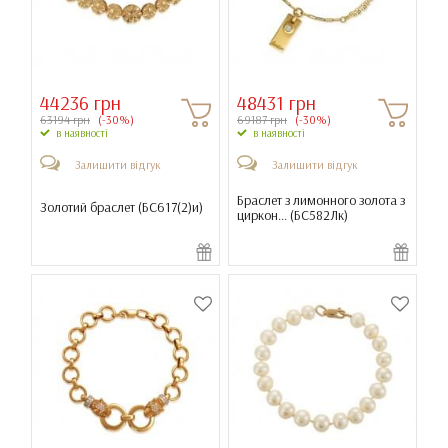
44236 грн
48431 грн
63194 грн
(-30%)
69187 грн
(-30%)
в наявності
в наявності
Залишити відгук
Залишити відгук
Браслет з лимонного золота з
Золотий браслет (
БС617(2)и
)
циркон... (
БС582Лк
)