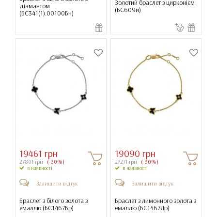
Золотий браслет з цирконієм
діамантом
(
БС609и
)
(
БС341(1).00100Бн
)
19461 грн
19090 грн
27801 грн
(-30%)
27271 грн
(-30%)
в наявності
в наявності
Залишити відгук
Залишити відгук
Браслет з білого золота з
Браслет з лимонного золота з
емаллю (
БС1467Бр
)
емаллю (
БС1467Лр
)