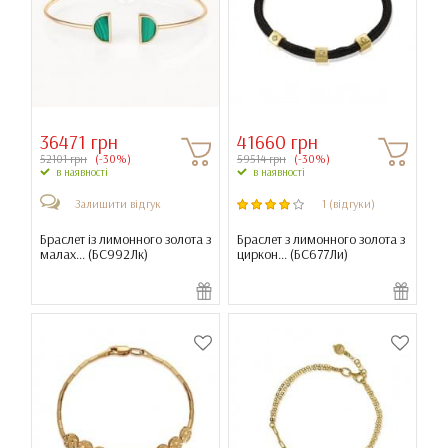
36471 грн
41660 грн
52101 грн
(-30%)
59514 грн
(-30%)
в наявності
в наявності
Залишити відгук
1 (відгуки)
Браслет із лимонного золота з
Браслет з лимонного золота з
малах... (
БС992Лк
)
циркон... (
БС677Ли
)