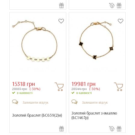
15318 грн
19981 грн
21883 грн
(-30%)
28544 грн
(-30%)
в наявності
в наявності
Залишити відгук
Залишити відгук
Золотий браслет з емаллю
Золотий браслет (
БС659(2)и
)
(
БС1467р
)