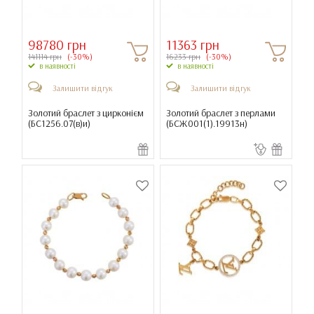
98780 грн
11363 грн
141114 грн
(-30%)
16233 грн
(-30%)
в наявності
в наявності
Залишити відгук
Залишити відгук
Золотий браслет з цирконієм
Золотий браслет з перлами
(
БС1256.07(в)и
)
(
БСЖ001(1).19913н
)