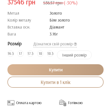
37546 грн
53637 грн
(-30%)
Метал
Золото
Колір металу
Біле золото
Вставка осн.
Діамант
Вага
3.16г
Розмір
Дізнатися свій розмір
16.5
17
17.5
18
18.5
Інший розмір
Купити
Купити в 1 клік
Оплата картою
Готівкою