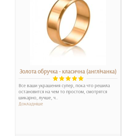
Золота обручка - класична (англічанка)
Все ваши украшения супер, пока что решила
Бра
дкой
остановится на чем то простом, смотрятся
нал
шикарно, лучше, ч..
успе
Докладніше
Док