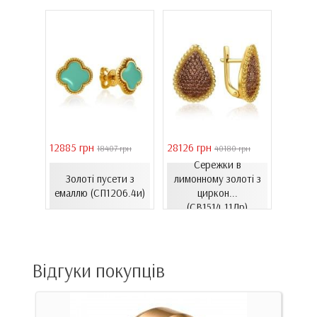
12885 грн
28126 грн
41731 
грн
18407 грн
40180 грн
Сережки в
жки з
Золоті пусети з
лимонному золоті з
Золо
1499и)
емаллю (СП1206.4и)
циркон...
цирко
(СВ1514.11Лр)
Відгуки покупців