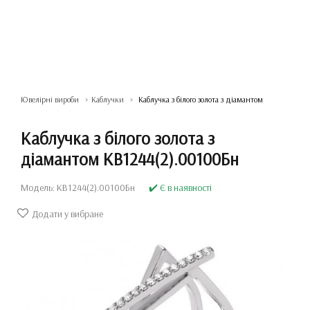
Ювелірні вироби
Каблучки
Каблучка з білого золота з діамантом
Каблучка з білого золота з
діамантом КВ1244(2).00100Бн
Модель: КВ1244(2).00100Бн
✔️ Є в наявності
Додати у вибране