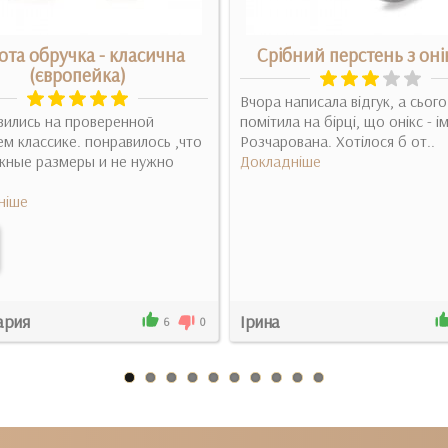
ота обручка - класична
Срібний перстень з он
(європейка)
Вчора написала відгук, а сього
вились на проверенной
помітила на бірці, що онікс - ім
м классике. понравилось ,что
Розчарована. Хотілося б от..
жные размеры и не нужно
Докладніше
ніше
рия
Ірина
6
0