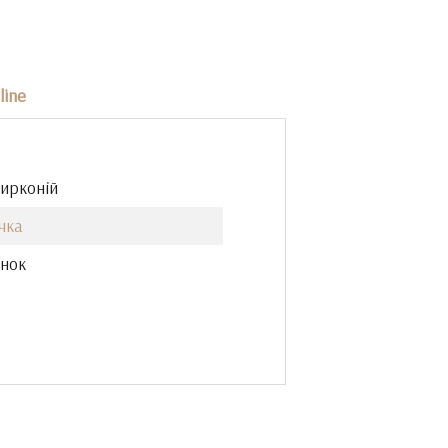
line
Цирконій
чка
інок