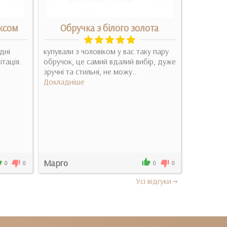
іксом
Обручка з білого золота
Золота
дні
купували з чоловіком у вас таку пару
Очень быс
ітація.
обручок, це самий вдалий вибір, дуже
замечател
зручні та стильні, не можу..
помочь и 
Докладніше
дополните
Докладні
Марго
Яна 
0
0
0
0
Усi вiдгуки