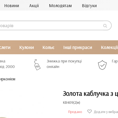
Новини
Акції
Молодятам
Відгуки
слети
Кулони
Кольє
Інші прикраси
Колекції
вна
Знижка при покупці
Гар
від 2000
онлайн
ирконієм
Золота каблучка з 
КВ409(2)и)
Продано
Додати у вибра