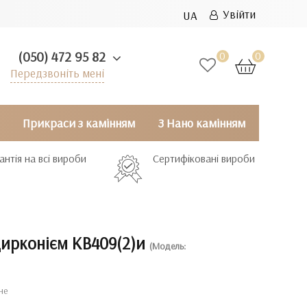
Увійти
UA
(050) 472 95 82
0
0
Передзвоніть мені
Прикраси з камінням
З Нано камінням
антія на всі вироби
Сертифіковані вироби
цирконієм КВ409(2)и
(Модель:
не