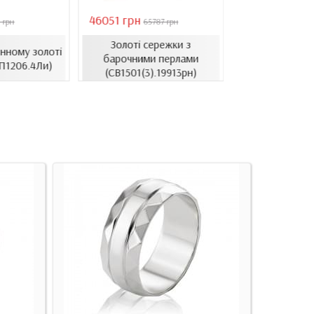
46051 грн
28126 грн
 грн
65787 грн
4018
Золоті сережки з
Сережки в л
нному золоті
барочними перлами
золоті з ци
П1206.4Ли)
(СВ1501(3).19913рн)
(СВ1514.