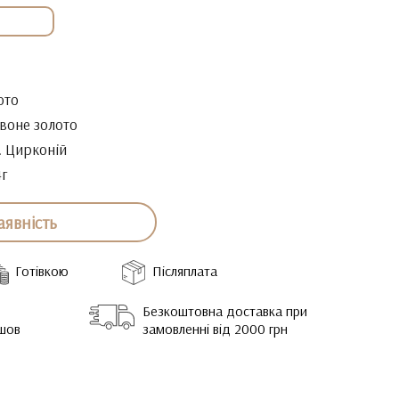
ото
воне золото
. Цирконій
4г
аявність
Готівкою
Післяплата
Безкоштовна доставка при
йшов
замовленні від 2000 грн