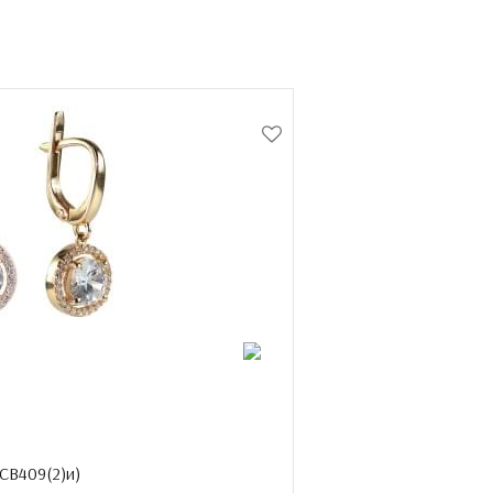
СВ409(2)и
)