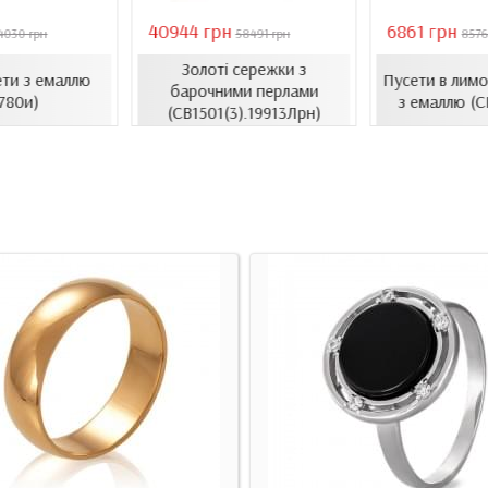
40944 грн
6861 грн
4030 грн
58491 грн
8576
Золоті сережки з
ети з емаллю
Пусети в лимо
барочними перлами
780и)
з емаллю (С
(СВ1501(3).19913Лрн)