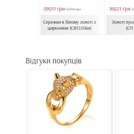
39011 грн
16821 грн
18407 грн
55730 грн
2
сети з емаллю
Сережки в білому золоті з
Золоті пус
1206.4и)
цирконієм (СВ1351Би)
(СП
Відгуки покупців