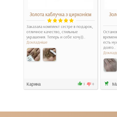
а
Золота каблучка з цирконієм
Зол
ваших
Заказала комплект сестре в подарок,
довольна,
отличное качество, стильные
Остано
перь т..
украшения. Теперь и себе хочу))..
времене
Докладніше
есть ну
долго..
Доклад
Карина
Ма
1
0
3
0