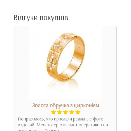
Відгуки покупців
том
Золота обручка з цирконієм
Понравилось, что прислали реальные фото
огр
изделий. Менеджер отвечает оперативно на
изд
все вопросы. Спасиб..
нео