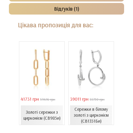
Відгуків (1)
Цікава пропозиція для вас:
41731 грн
39011 грн
16821 
 грн
59616 грн
55730 грн
Сережки в білому
ти з
Золоті сережки з
Зол
золоті з цирконієм
06.4и)
цирконієм (СВ985и)
емал
(СВ1351Би)