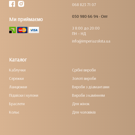
068 823 71 07
050 980 66 94 - Опт
Ми приймаємо
З 8:00 до 20:00
ПН – НД
info@imperiazolota.ua
Каталог
Каблучки
Срібні вироби
Сережки
Золоті вироби
Ланцюжки
Вироби з діамантами
Підвіски і кулони
Вироби з камінням
Браслети
Для жінок
Кольє
Для чоловіків