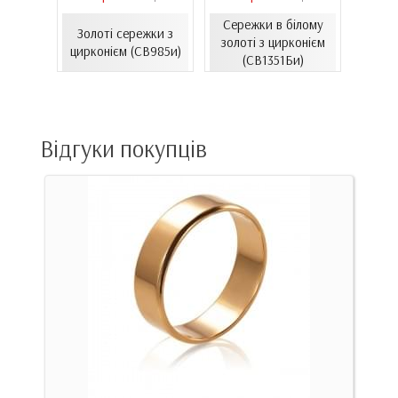
Сережки в білому
ти з
Золоті сережки з
Зол
золоті з цирконієм
06.4и)
цирконієм (СВ985и)
емал
(СВ1351Би)
Відгуки покупців