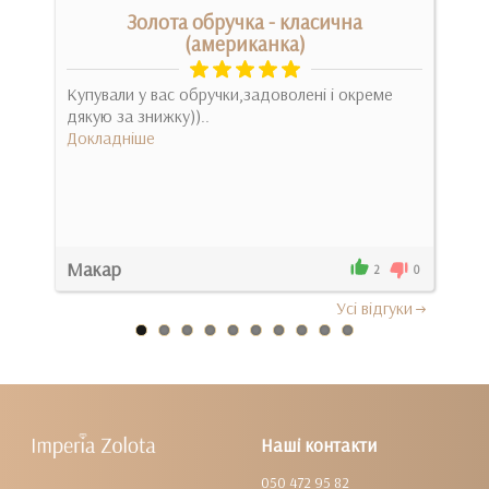
Золота обручка - класична
(американка)
Оче
у
Купували у вас обручки,задоволені і окреме
кра
дякую за знижку))..
вых
Докладніше
Док
Макар
@yul
0
2
0
Усi вiдгуки
Наші контакти
050 472 95 82