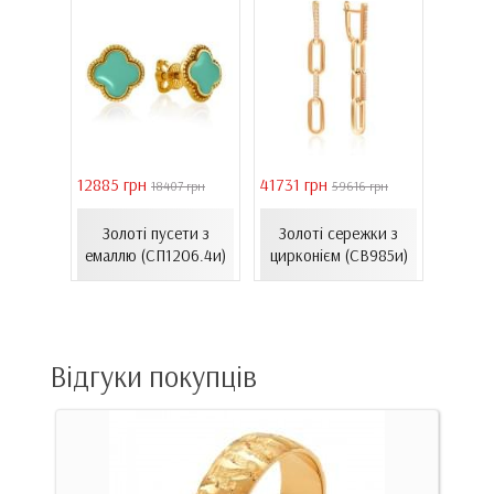
12885 грн
41731 грн
16821 
грн
18407 грн
59616 грн
жки з
Золоті пусети з
Золоті сережки з
Зол
1499и)
емаллю (СП1206.4и)
цирконієм (СВ985и)
емал
Відгуки покупців