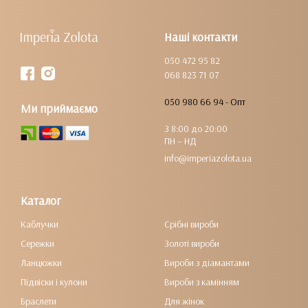
Наші контакти
050 472 95 82
068 823 71 07
050 980 66 94 - Опт
Ми приймаємо
З 8:00 до 20:00
ПН – НД
info@imperiazolota.ua
Каталог
Каблучки
Срібні вироби
Сережки
Золоті вироби
Ланцюжки
Вироби з діамантами
Підвіски і кулони
Вироби з камінням
Браслети
Для жінок