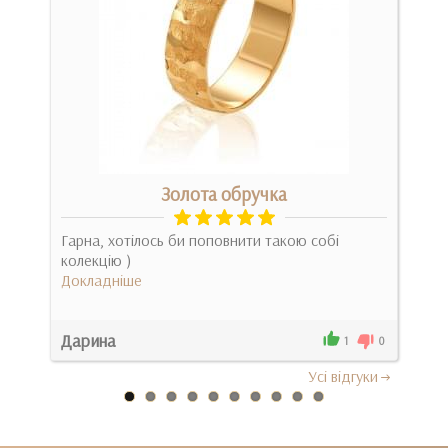
Золота обручка
ие
Гарна, хотілось би поповнити такою собі
ВСЁ
колекцію )
под
Докладніше
зака
Док
Дарина
Ана
0
1
0
Усi вiдгуки