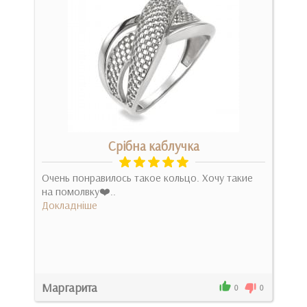
а
Срібна каблучка
З
Очень понравилось такое кольцо. Хочу такие
ое,
на помолвку❤️..
Бож
ем
Докладніше
очен
шика
Док
Маргарита
Лен
0
0
0