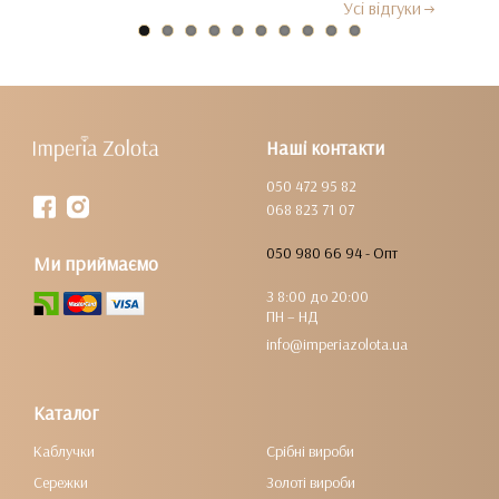
Усi вiдгуки
Наші контакти
050 472 95 82
068 823 71 07
050 980 66 94 - Опт
Ми приймаємо
З 8:00 до 20:00
ПН – НД
info@imperiazolota.ua
Каталог
Каблучки
Срібні вироби
Сережки
Золоті вироби