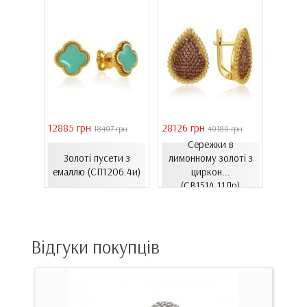
12885 грн
28126 грн
41731 
30 грн
18407 грн
40180 грн
Сережки в
ілому
Золоті пусети з
лимонному золоті з
Золо
нтам...
емаллю (СП1206.4и)
циркон...
цирко
00Бнк)
(СВ1514.11Лр)
Відгуки покупців