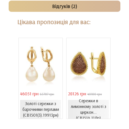
Відгуків (2)
Цікава пропозиція для вас:
46051 грн
28126 грн
41731 
 грн
65787 грн
40180 грн
Сережки в
Золоті сережки з
ти з
лимонному золоті з
Золо
барочними перлами
06.4и)
циркон...
цирко
(СВ1501(3).19913рн)
(СВ1514.11Лр)