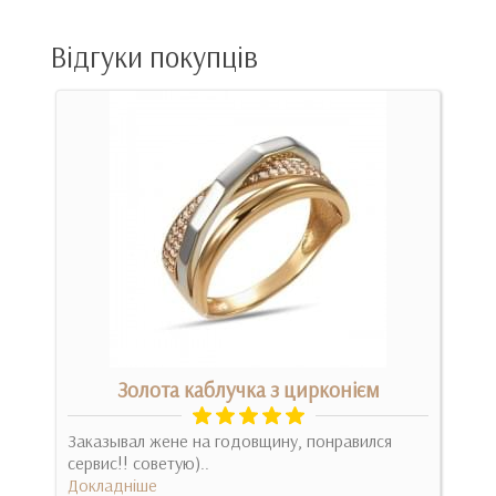
Відгуки покупців
Золота каблучка з цирконієм
Заказывал жене на годовщину, понравился
За ч
сервис!! советую)..
камі
Докладніше
камі