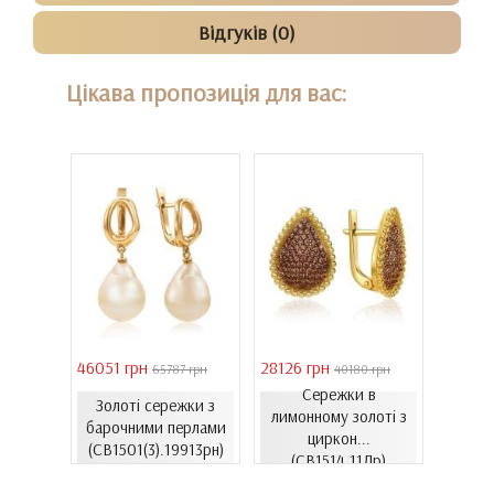
Відгуків (0)
Цікава пропозиція для вас:
46051 грн
28126 грн
41731 
 грн
65787 грн
40180 грн
Сережки в
Золоті сережки з
ти з
лимонному золоті з
Золо
барочними перлами
06.4и)
циркон...
цирко
(СВ1501(3).19913рн)
(СВ1514.11Лр)