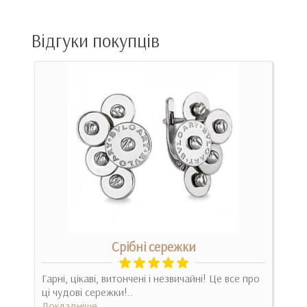
Відгуки покупців
Срібні сережки
Гарні, цікаві, витончені і незвичайні! Це все про
Оче
ці чудові сережки!..
под
Докладніше
рек