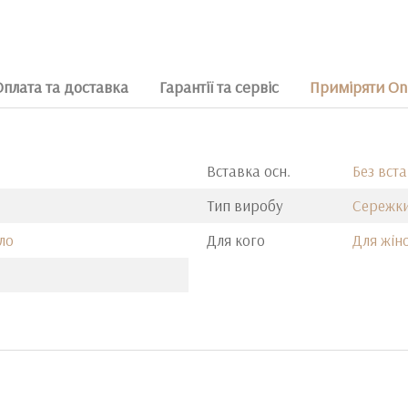
Оплата та доставка
Гарантії та сервіс
Приміряти On
Вставка осн.
Без вст
Тип виробу
Сережк
ло
Для кого
Для жін