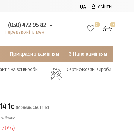
Увійти
UA
(050) 472 95 82
0
0
Передзвоніть мені
Прикраси з камінням
З Нано камінням
антія на всі вироби
Сертифіковані вироби
14.1с
(Модель: СБ014.1с)
 вибране
(-30%)