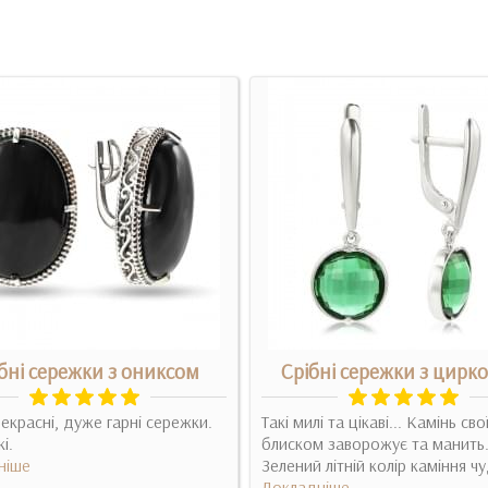
бні сережки з ониксом
Срібні сережки з цирк
екрасні, дуже гарні сережки.
Такі милі та цікаві... Камінь сво
і.
блиском заворожує та манить
ніше
Зелений літній колір каміння ч
Докладніше