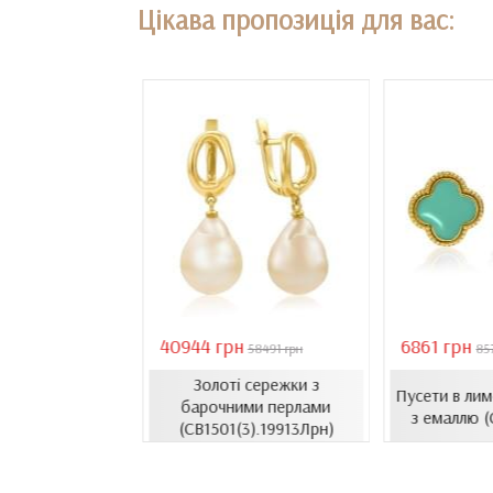
Цікава пропозиція для вас:
40944 грн
6861 грн
18407 грн
58491 грн
85
Золоті сережки з
сети з емаллю
Пусети в ли
барочними перлами
1206.4и)
з емаллю 
(СВ1501(3).19913Лрн)