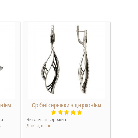
онієм
Срібні сережки з цирконієм
Золот
ла
Витончені сережки.
Доброго д
ь
Докладніше
вказуйте,
прикрас: 
Докладні