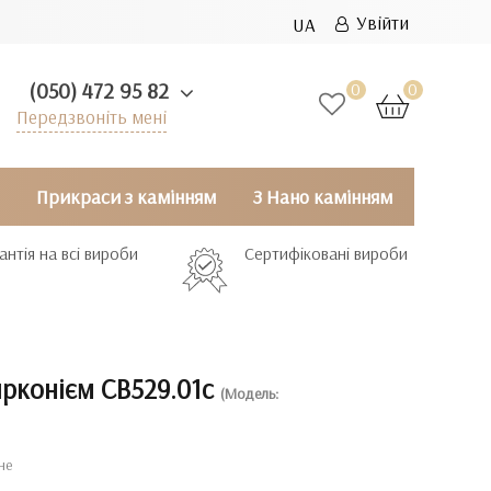
Увійти
UA
(050) 472 95 82
0
0
Передзвоніть мені
Прикраси з камінням
З Нано камінням
антія на всі вироби
Сертифіковані вироби
ирконієм СВ529.01с
(Модель:
не