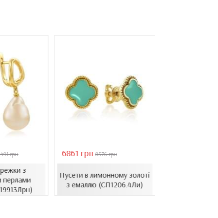
6861 грн
46051 грн
491 грн
8576 грн
6578
ережки з
Золоті се
Пусети в лимонному золоті
 перлами
барочними 
з емаллю (СП1206.4Ли)
.19913Лрн)
(СВ1501(3).