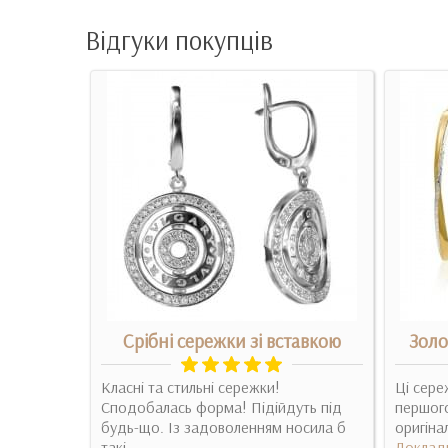
Відгуки покупців
конієм
Срібні сережки зі вставкою
Золо
 гарно
Класні та стильні сережки!
Ці сере
Сподобалась форма! Підійдуть під
першого
будь-що. Із задоволенням носила б
оригіна
такі. ..
Доклад