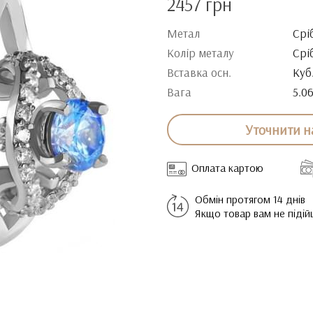
2457 грн
Метал
Срі
Колір металу
Срі
Вставка осн.
Куб
Вага
5.0
Уточнити н
Оплата картою
Обмін протягом 14 днів
Якщо товар вам не піді