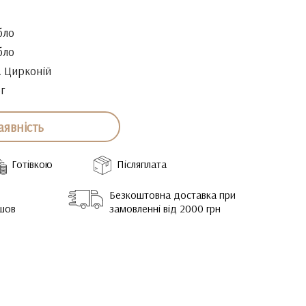
бло
бло
. Цирконій
6г
аявність
Готівкою
Післяплата
Безкоштовна доставка при
йшов
замовленні від 2000 грн