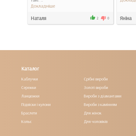
Докладніше
Наталя
Яніна
0
0
2
0
Каталог
Каблучки
Срібні вироби
Сережки
Золоті вироби
Ланцюжки
Вироби з діамантами
Підвіски і кулони
Вироби з камінням
Браслети
Для жінок
Кольє
Для чоловіків