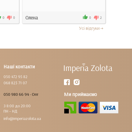
Олена
Кодема Т
0
0
0
2
Усi вiдгуки
Наші контакти
050 472 95 82
068 823 71 07
Ми приймаємо
050 980 66 94 - Опт
З 8:00 до 20:00
ПН – НД
info@imperiazolota.ua