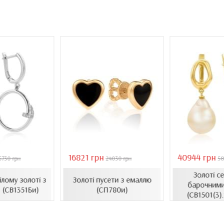
16821 грн
40944 грн
5730 грн
24030 грн
58
Золоті с
ілому золоті з
Золоті пусети з емаллю
барочними
 (СВ1351Би)
(СП780и)
(СВ1501(3)