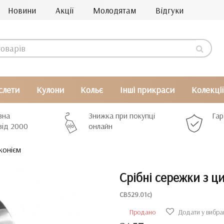
Новини
Акції
Молодятам
Відгуки
слети
Кулони
Кольє
Інші прикраси
Колекції
вна
Знижка при покупці
Гар
від 2000
онлайн
конієм
Срібні сережки з ц
СВ529.01с)
Продано
Додати у вибра