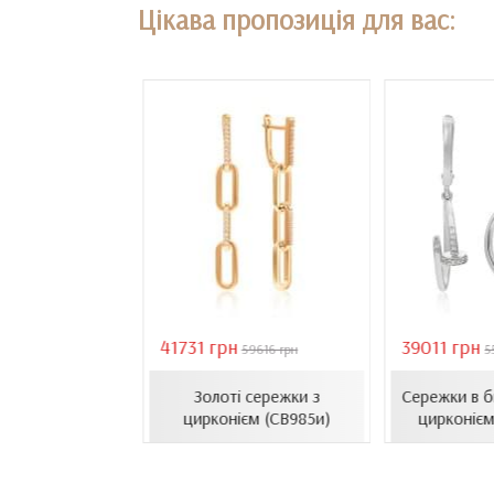
Цікава пропозиція для вас:
41731 грн
39011 грн
18407 грн
59616 грн
5
сети з емаллю
Золоті сережки з
Сережки в б
1206.4и)
цирконієм (СВ985и)
цирконієм