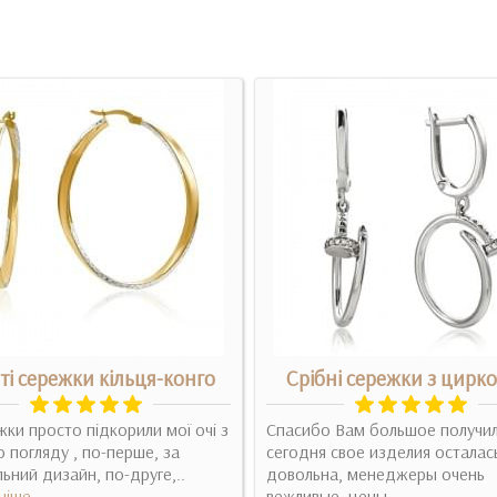
ті сережки кільця-конго
Срібні сережки з цирк
жки просто підкорили мої очі з
Спасибо Вам большое получи
 погляду , по-перше, за
сегодня свое изделия осталас
льний дизайн, по-друге,..
довольна, менеджеры очень
ніше
вежливые, цены ..