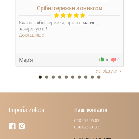
Срібні сережки з ониксом
ию и
Класні срібні сережки, просто магічні,
.
зачаровують!
Спо
Докладніше
Можн
ріше
Док
Марія
Алл
0
0
0
Усi вiдгуки
Наші контакти
050 472 95 82
068 823 71 07