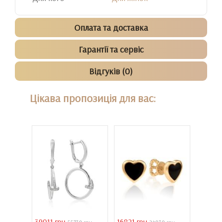
Оплата та доставка
Гарантії та сервіс
Відгуків (0)
Цікава пропозиція для вас:
39011 грн
16821 грн
40944 