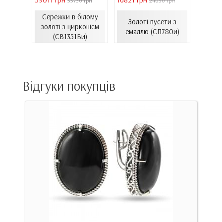
 грн
55730 грн
24030 грн
Сережки в білому
Золо
ти з
Золоті пусети з
золоті з цирконієм
бароч
06.4и)
емаллю (СП780и)
(СВ1351Би)
(СВ150
Відгуки покупців