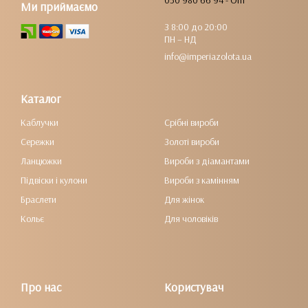
050 980 66 94 - Опт
Ми приймаємо
З 8:00 до 20:00
ПН – НД
info@imperiazolota.ua
Каталог
Каблучки
Срібні вироби
Сережки
Золоті вироби
Ланцюжки
Вироби з діамантами
Підвіски і кулони
Вироби з камінням
Браслети
Для жінок
Кольє
Для чоловіків
Про нас
Користувач