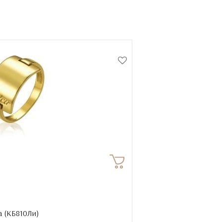
 (
КБ810Ли
)