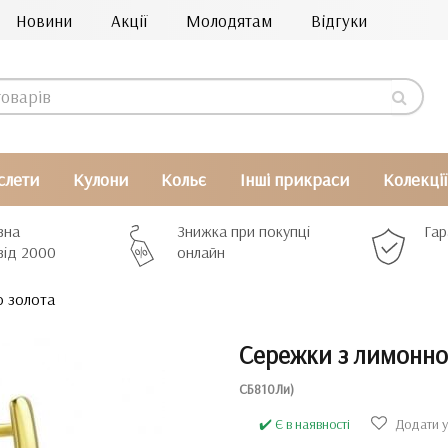
Новини
Акції
Молодятам
Відгуки
слети
Кулони
Кольє
Інші прикраси
Колекції
вна
Знижка при покупці
Гар
від 2000
онлайн
о золота
Сережки з лимонно
СБ810Ли)
✔️ Є в наявності
Додати у