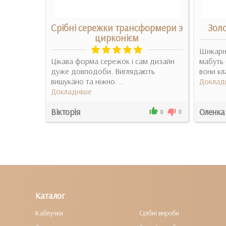
мантом
Срібні сережки трансформери з
Золо
цирконієм
ння
Шикарн
ьний опис
Цікава форма сережок і сам дизайн
мабуть 
ежок. І..
дуже довподоби. Виглядають
вони кла
вишукано та ніжно. ..
Доклад
Докладніше
Вікторія
Оленка
12
2
0
0
Каталог
Каблучки
Срібні вироби