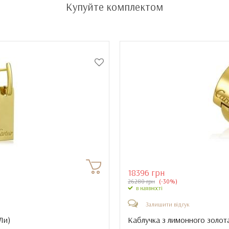
Купуйте комплектом
18396 грн
26280 грн
(-30%)
в наявності
Залишити відгук
Ли
)
Каблучка з лимонного золота