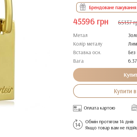
Брендоване пакування
45596 грн
65137 г
Метал
Зол
Колір металу
Лим
Вставка осн.
Без
Вага
6.37
Купи
Купити в 
Оплата картою
Обмін протягом 14 днів
Якщо товар вам не піді