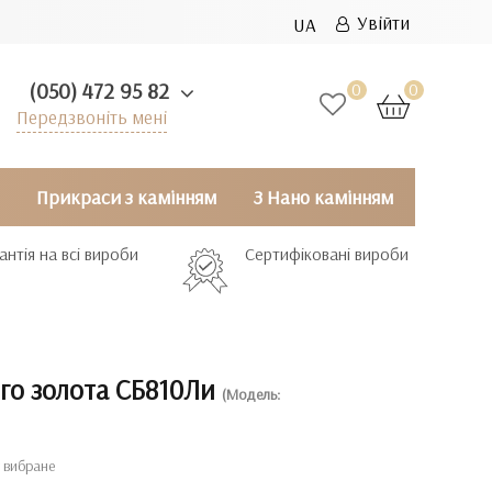
Увійти
UA
(050) 472 95 82
0
0
Передзвоніть мені
Прикраси з камінням
З Нано камінням
антія на всі вироби
Сертифіковані вироби
го золота СБ810Ли
(Модель:
 вибране