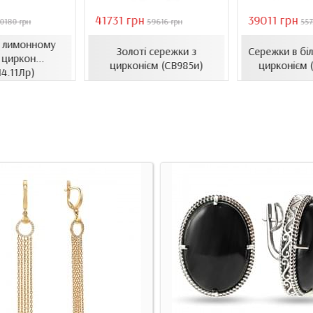
41731 грн
39011 грн
0180 грн
59616 грн
557
в лимонному
Золоті сережки з
Сережки в біл
 циркон...
цирконієм (СВ985и)
цирконієм 
14.11Лр)