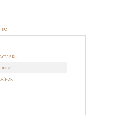
ine
 вставки
ежки
 жінок