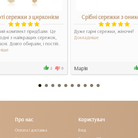
ті сережки з цирконієм
Срібні сережки з они
ий комплект придбали. Це
Дуже гарні сережки, жіночні!
одні з найкращих сережок,
Докладніше
сні. Довго обирали, і постій..
ніше
Марія
2
0
Про нас
Користувач
Оплата і доставка
Вхід