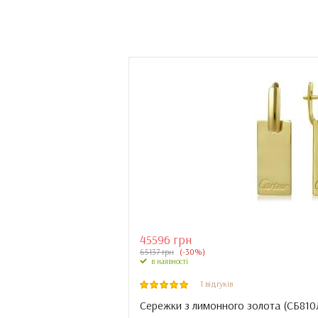
45596 грн
65137 грн
(-30%)
в наявності
1 відгуків
Сережки з лимонного золота (
СБ810