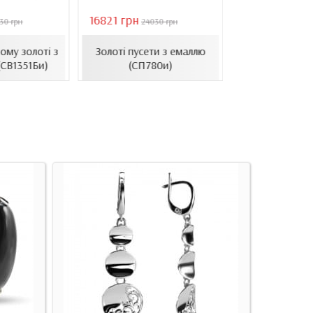
16821 грн
40944 грн
30 грн
24030 грн
584
Золоті се
ому золоті з
Золоті пусети з емаллю
барочними 
(СВ1351Би)
(СП780и)
(СВ1501(3).