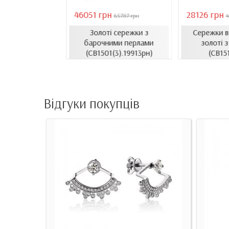
46051 грн
28126 грн
18407 грн
65787 грн
4
Золоті сережки з
Сережки 
сети з емаллю
барочними перлами
золоті з
1206.4и)
(СВ1501(3).19913рн)
(СВ15
Відгуки покупців