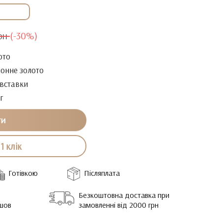
рн
(-30%)
ото
онне золото
 вставки
г
ти
1 клік
Готівкою
Післяплата
Безкоштовна доставка при
йшов
замовленні від 2000 грн