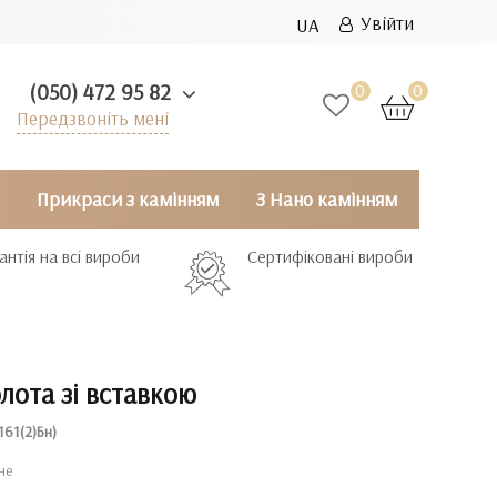
Увійти
UA
(050) 472 95 82
0
0
Передзвоніть мені
Прикраси з камінням
З Нано камінням
антія на всі вироби
Сертифіковані вироби
олота зі вставкою
161(2)Бн)
не