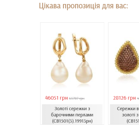
Цікава пропозиція для вас:
46051 грн
28126 грн
18407 грн
65787 грн
4
Золоті сережки з
Сережки 
сети з емаллю
барочними перлами
золоті з
1206.4и)
(СВ1501(3).19913рн)
(СВ15