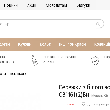
Новини
Акції
Молодятам
Відгуки
слети
Кулони
Кольє
Інші прикраси
Колекції
вна
Знижка при покупці
Гар
від 2000
онлайн
ота зі вставкою
Сережки з білого з
СВ1161(2)Бн
(Модель: СВ1
Продано
Додати у вибра