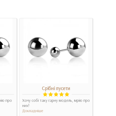
Срібні пусети
Золоті
рію про
Хочу собі таку гарну модель, мрію про
них!
Спасибо б
Докладніше
великолеп
тоже на в