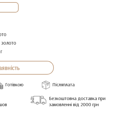
ото
е золото
7г
аявність
Готівкою
Післяплата
Безкоштовна доставка при
йшов
замовленні від 2000 грн