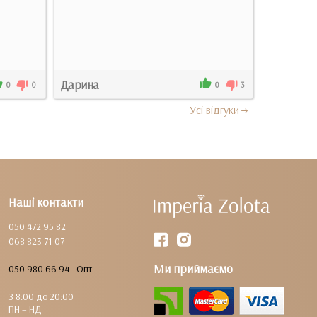
процвет..
Докладні
Дарина
Марина
0
0
0
3
Усi вiдгуки
Наші контакти
050 472 95 82
068 823 71 07
Ми приймаємо
050 980 66 94 - Опт
З 8:00 до 20:00
ПН – НД