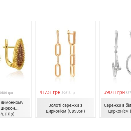
41731 грн
39011 грн
0180 грн
59616 грн
557
в лимонному
Золоті сережки з
Сережки в біл
 циркон...
цирконієм (СВ985и)
цирконієм 
14.11Лр)