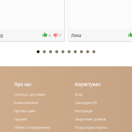
од
Лена
6
3
Про нас
Користувач
Оплата і доставка
Вхід
Наші контакти
Закладки (0)
Про магазин
Реєстрація
Гарантії
Зворотний дзвінок
Обмін та повернення
Угода користувача