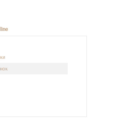
line
ки
інок