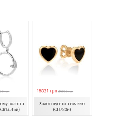
16821 грн
40944 грн
30 грн
24030 грн
584
Золоті се
ому золоті з
Золоті пусети з емаллю
барочними 
(СВ1351Би)
(СП780и)
(СВ1501(3).