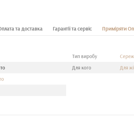
Оплата та доставка
Гарантії та сервіс
Приміряти On
Тип виробу
Сереж
ото
Для кого
Для ж
то