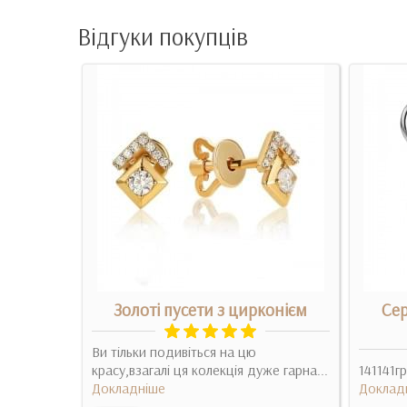
Відгуки покупців
іксом
Золоті пусети з цирконієм
Сер
а подарок
Ви тільки подивіться на цю
льна и я
красу,взагалі ця колекція дуже гарна...
141141гр
доста..
Докладніше
Доклад