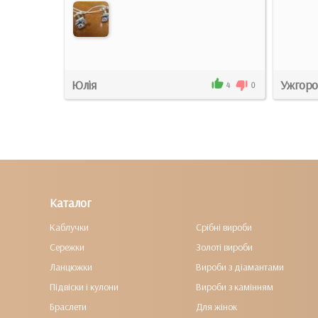
Юлія
Ужгор
3
0
4
0
Каталог
Каблучки
Срібні вироби
Сережки
Золоті вироби
Ланцюжки
Вироби з діамантами
Підвіски і кулони
Вироби з камінням
Браслети
Для жінок