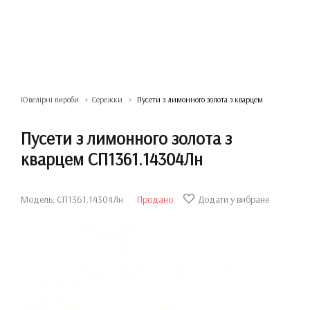
Ювелірні вироби
Сережки
Пусети з лимонного золота з кварцем
Пусети з лимонного золота з
кварцем СП1361.14304Лн
Модель: СП1361.14304Лн
Продано
Додати у вибране