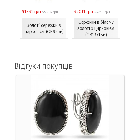
41731 грн
39011 грн
16821 
 грн
59616 грн
55730 грн
Сережки в білому
ти з
Золоті сережки з
Зол
золоті з цирконієм
06.4и)
цирконієм (СВ985и)
емал
(СВ1351Би)
Відгуки покупців