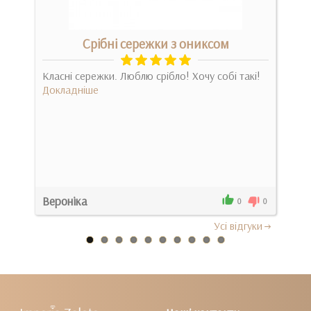
Срібні сережки з ониксом
Класні сережки. Люблю срібло! Хочу собі такі!
Бом
Докладніше
дрі
Док
Вероніка
Оль
0
0
0
Усi вiдгуки