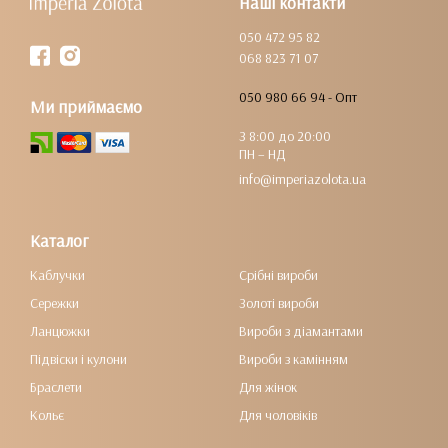
Наші контакти
050 472 95 82
068 823 71 07
050 980 66 94 - Опт
Ми приймаємо
З 8:00 до 20:00
ПН – НД
info@imperiazolota.ua
Каталог
Каблучки
Срібні вироби
Сережки
Золоті вироби
Ланцюжки
Вироби з діамантами
Підвіски і кулони
Вироби з камінням
Браслети
Для жінок
Кольє
Для чоловіків