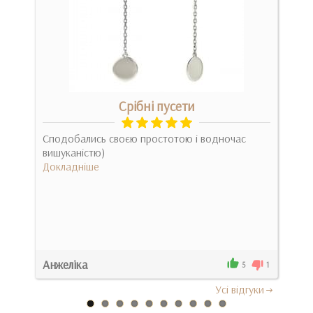
Срібні пусети
Сподобались своєю простотою і водночас
Пер
ь до
вишуканістю)
поєд
Докладніше
Док
Анжеліка
Оле
0
5
1
Усi вiдгуки