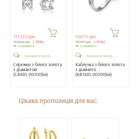
117225 грн
53475 грн
167464 грн
(-30%)
76393 грн
(-30%)
в наявності
в наявності
Залишити відгук
Залишити відгук
Сережки з білого золота
Каблучка з білого золота
з діамантом
з діаманто...
(
СВ485.00100Бн
)
(
КВ1485.00100Бн
)
Цікава пропозиція для вас: