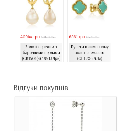
40944 грн
6861 грн
46051 
 грн
58491 грн
8576 грн
Золоті сережки з
Пусети в лимонному
Золо
ти з
барочними перлами
золоті з емаллю
бароч
06.4и)
(СВ1501(3).19913Лрн)
(СП1206.4Ли)
(СВ15
Відгуки покупців