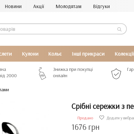
Новини
Акції
Молодятам
Відгуки
слети
Кулони
Кольє
Інші прикраси
Колекції
вна
Знижка при покупці
Гар
від 2000
онлайн
рлами
Срібні сережки з п
Продано
Додати у вибра
1676 грн