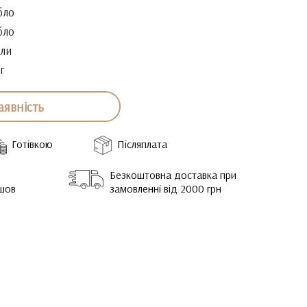
бло
бло
ли
г
аявність
Готівкою
Післяплата
Безкоштовна доставка при
йшов
замовленні від 2000 грн