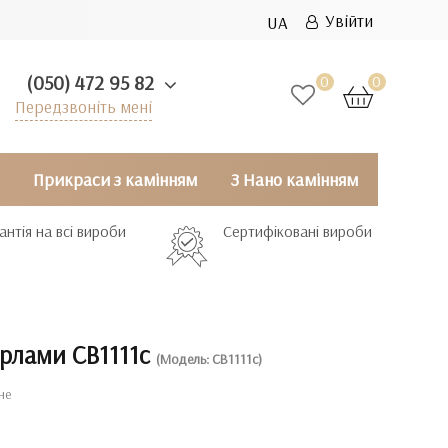
Увійти
UA
(050) 472 95 82
0
0
Передзвоніть мені
Прикраси з камінням
З Нано камінням
антія на всі вироби
Сертифіковані вироби
ерлами СВ1111с
(Модель: СВ1111с)
не