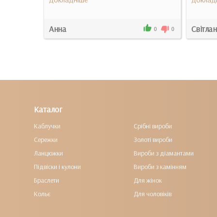
Анна
Світла
2
0
0
0
Каталог
Каблучки
Срібні вироби
Сережки
Золоті вироби
Ланцюжки
Вироби з діамантами
Підвіски і кулони
Вироби з камінням
Браслети
Для жінок
Кольє
Для чоловіків