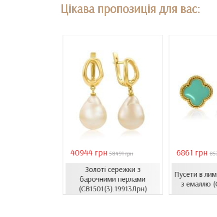
Цікава пропозиція для вас:
40944 грн
6861 грн
18407 грн
58491 грн
85
Золоті сережки з
сети з емаллю
Пусети в ли
барочними перлами
1206.4и)
з емаллю 
(СВ1501(3).19913Лрн)