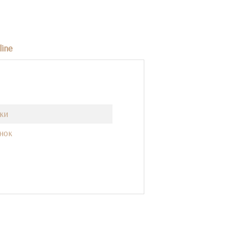
line
ки
нок