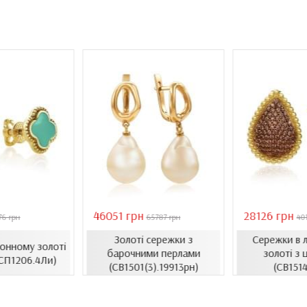
46051 грн
28126 грн
76 грн
65787 грн
40
Золоті сережки з
Сережки в 
монному золоті
барочними перлами
золоті з 
(СП1206.4Ли)
(СВ1501(3).19913рн)
(СВ1514