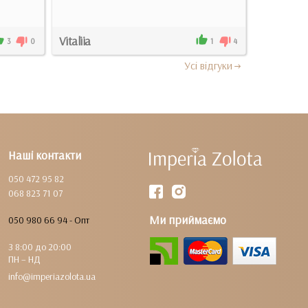
Vitaliia
Лариса
3
0
1
4
Усi вiдгуки
Наші контакти
050 472 95 82
068 823 71 07
Ми приймаємо
050 980 66 94 - Опт
З 8:00 до 20:00
ПН – НД
info@imperiazolota.ua