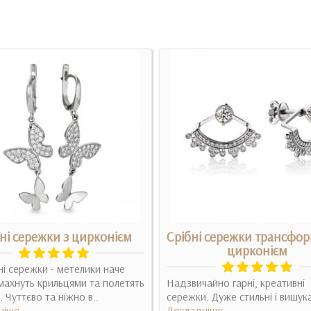
ні сережки з цирконієм
Срібні сережки трансфор
цирконієм
рні сережки - метелики наче
махнуть крильцями та полетять
Надзвичайно гарні, креативні
. Чуттєво та ніжно в..
сережки. Дуже стильні і вишукан
ніше
Докладніше