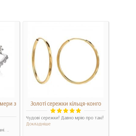
мери з
Золоті сережки кільця-конго
Срібн
Чудові сережки! Давно мрію про такі!
Очень кра
Докладніше
прелесть
і. ..
Докладні