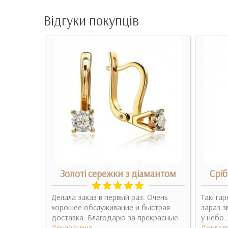
Відгуки покупців
Золоті сережки з діамантом
Сріб
 до
Делала заказ в первый раз. Очень
Такі га
асиві .Це
хорошее обслуживание и быстрая
зараз з
доставка. Благодарю за прекрасные ..
у небо..
Докладніше
Доклад