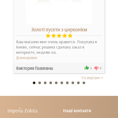
Золоті пусети з цирконієм
) та
Ваш магазин мне очень нравится. Покупала в
Спо
нно
Киеве, сейчас решила сделала заказ в
сріб
интернете, неделю на..
сим
Докладніше
Док
Виктория Павловна
Мих
0
2
0
Усi вiдгуки
Наші контакти