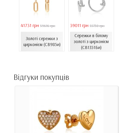
41731 грн
39011 грн
16821 
 грн
59616 грн
55730 грн
Сережки в білому
ти з
Золоті сережки з
Зол
золоті з цирконієм
06.4и)
цирконієм (СВ985и)
емал
(СВ1351Би)
Відгуки покупців