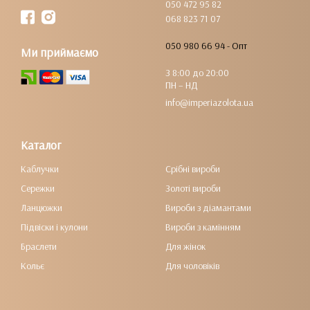
050 472 95 82
068 823 71 07
050 980 66 94 - Опт
Ми приймаємо
З 8:00 до 20:00
ПН – НД
info@imperiazolota.ua
Каталог
Каблучки
Срібні вироби
Сережки
Золоті вироби
Ланцюжки
Вироби з діамантами
Підвіски і кулони
Вироби з камінням
Браслети
Для жінок
Кольє
Для чоловіків