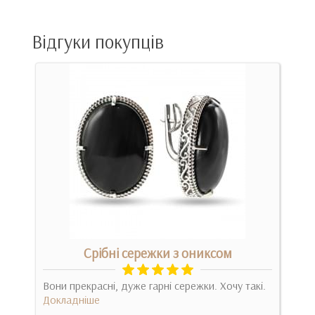
Відгуки покупців
Срібні сережки з ониксом
ию и
Вони прекрасні, дуже гарні сережки. Хочу такі.
Пре
.
Докладніше
Сим
ціна