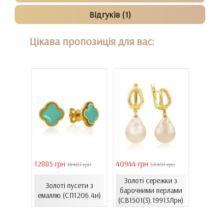
Відгуків (1)
Цікава пропозиція для вас:
12885 грн
40944 грн
6861 г
 грн
18407 грн
58491 грн
Золоті сережки з
Пусет
ти з
Золоті пусети з
барочними перлами
зол
37к)
емаллю (СП1206.4и)
(СВ1501(3).19913Лрн)
(С