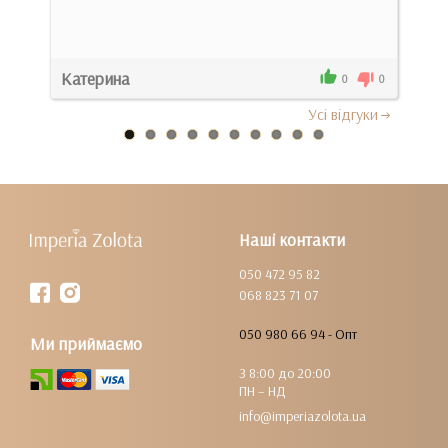
Док
Катерина
Кат
0
0
0
Усi вiдгуки
Наші контакти
050 472 95 82
068 823 71 07
050 980 66 94 - Опт
Ми приймаємо
З 8:00 до 20:00
ПН – НД
info@imperiazolota.ua