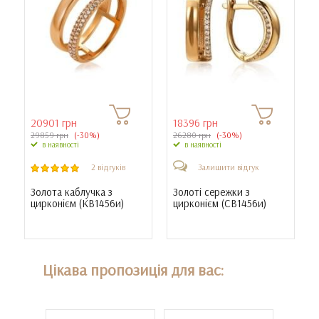
20901 грн
18396 грн
29859 грн
(-30%)
26280 грн
(-30%)
в наявності
в наявності
2 відгуків
Залишити відгук
Золота каблучка з
Золоті сережки з
цирконієм (
КВ1456и
)
цирконієм (
СВ1456и
)
Цікава пропозиція для вас: