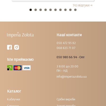
Усi вiдгуки
Наші контакти
050 472 95 82
068 823 71 07
050 980 66 94 - Опт
Ми приймаємо
З 8:00 до 20:00
ПН – НД
info@imperiazolota.ua
Каталог
Каблучки
Срібні вироби
Сережки
Золоті вироби