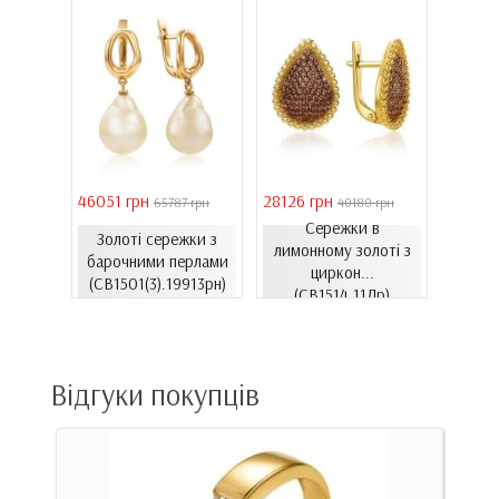
46051 грн
28126 грн
41731 
 грн
65787 грн
40180 грн
Сережки в
Золоті сережки з
ти з
лимонному золоті з
Золо
барочними перлами
06.4и)
циркон...
цирко
(СВ1501(3).19913рн)
(СВ1514.11Лр)
Відгуки покупців