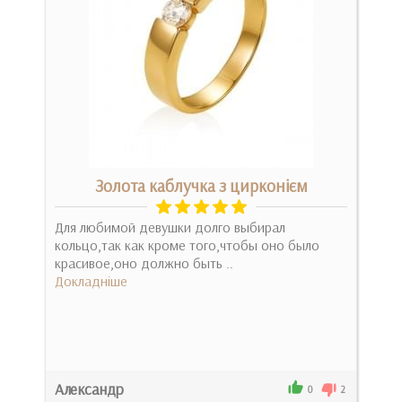
Золота каблучка з цирконієм
с
Для любимой девушки долго выбирал
Кла
кольцо,так как кроме того,чтобы оно было
скол
красивое,оно должно быть ..
Док
Докладніше
Александр
Нат
2
0
2