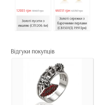
12885 грн
46051 грн
28126 
 грн
18407 грн
65787 грн
С
онного
Золоті сережки з
Золоті пусети з
лимон
хі...
барочними перлами
емаллю (СП1206.4и)
к)
(СВ1501(3).19913рн)
(С
Відгуки покупців