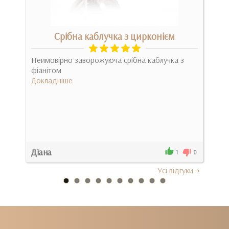
Срібна каблучка з цирконієм
рина
Неймовірно заворожуюча срібна каблучка з
Кабл
 ..
фіанітом
зача
Докладніше
Док
Діана
Іри
4
1
0
Усi вiдгуки