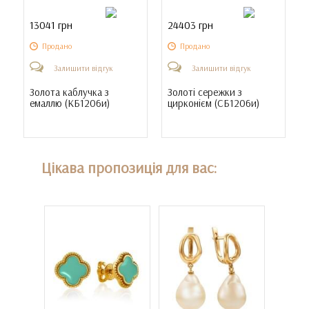
13041 грн
24403 грн
Продано
Продано
Залишити відгук
Залишити відгук
Золота каблучка з
Золоті сережки з
емаллю (
КБ1206и
)
цирконієм (
СБ1206и
)
Цікава пропозиція для вас: