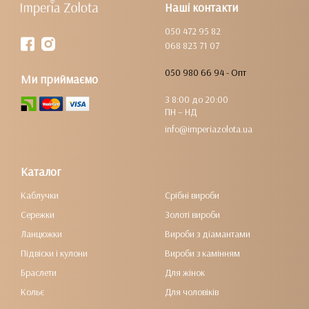
Наші контакти
050 472 95 82
068 823 71 07
050 980 66 94 - Опт
Ми приймаємо
З 8:00 до 20:00
ПН – НД
info@imperiazolota.ua
Каталог
Каблучки
Срібні вироби
Сережки
Золоті вироби
Ланцюжки
Вироби з діамантами
Підвіски і кулони
Вироби з камінням
Браслети
Для жінок
Кольє
Для чоловіків