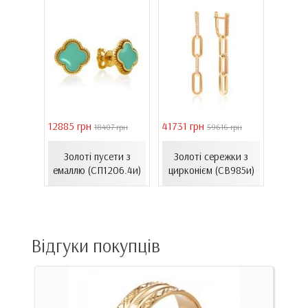
12885 грн
41731 грн
39011 
9 грн
18407 грн
59616 грн
жки з
Сере
та
Золоті пусети з
Золоті сережки з
золот
.
емаллю (СП1206.4и)
цирконієм (СВ985и)
(
13нр)
Відгуки покупців