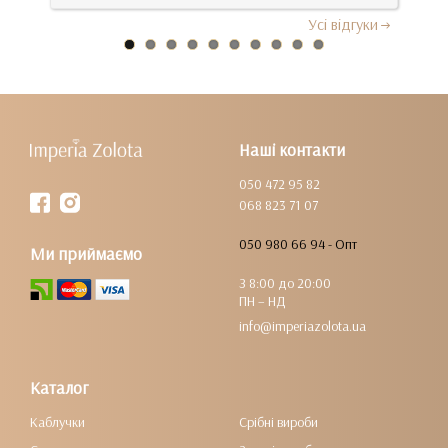
Усi вiдгуки
Наші контакти
050 472 95 82
068 823 71 07
050 980 66 94 - Опт
Ми приймаємо
З 8:00 до 20:00
ПН – НД
info@imperiazolota.ua
Каталог
Каблучки
Срібні вироби