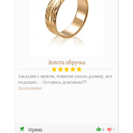
Золота обручка
ую
Заказали с мужем, помогли узнать размер, все
подошло.... Остались довольны!!!..
Ост
Докладніше
и со
пор
Док
Ирина
Вал
0
9
1