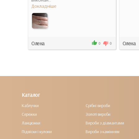
Докладніше
Олена
Олена
1
0
0
0
Каталог
Каблучки
Срібні вироби
Сережки
Золоті вироби
Ланцюжки
Вироби з діамантами
Підвіски і кулони
Вироби з камінням