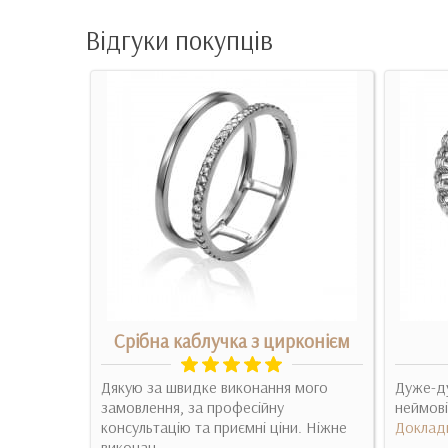
Відгуки покупців
ок
Срібна каблучка з цирконієм
 долго
Дякую за швидке виконання мого
Дуже-ду
у(( но
замовлення, за професійну
неймові
на фот..
консультацію та приємні ціни. Ніжне
Доклад
виконан..