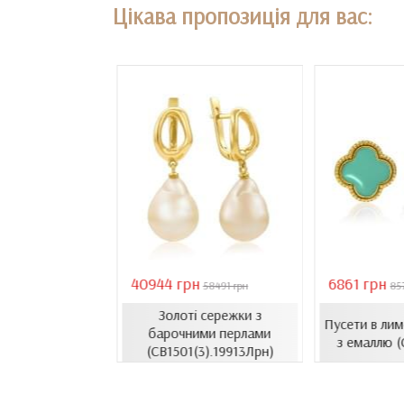
Цікава пропозиція для вас:
40944 грн
6861 грн
18407 грн
58491 грн
85
Золоті сережки з
сети з емаллю
Пусети в ли
барочними перлами
1206.4и)
з емаллю 
(СВ1501(3).19913Лрн)