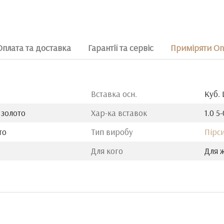
Оплата та доставка
Гарантії та сервіс
Приміряти On
Вставка осн.
Куб.
 золото
Хар-ка вставок
1.0 5-
то
Тип виробу
Пірс
Для кого
Для 