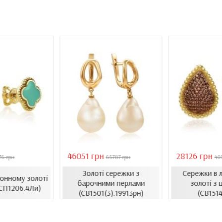
46051 грн
28126 грн
76 грн
65787 грн
40
Золоті сережки з
Сережки в 
монному золоті
барочними перлами
золоті з 
(СП1206.4Ли)
(СВ1501(3).19913рн)
(СВ1514