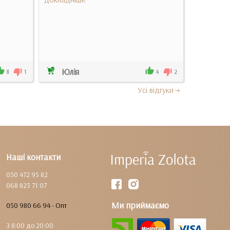
Юлія
Олена
8
1
4
2
Усi вiдгуки
Наші контакти
050 472 95 82
068 823 71 07
Ми приймаємо
050 980 66 94 - Опт
З 8:00 до 20:00