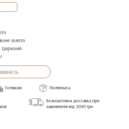
ото
воне золото
. Цирконій
9г
аявність
Готівкою
Післяплата
Безкоштовна доставка при
йшов
замовленні від 2000 грн