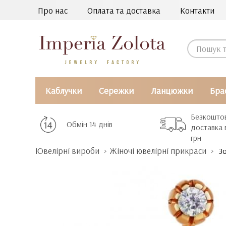
Про нас
Оплата та доставка
Контакти
Каблучки
Сережки
Ланцюжки
Бра
Безкошто
Обмін 14 днів
доставка 
грн
Ювелірні вироби
Жіночі ювелірні прикраси
Зо