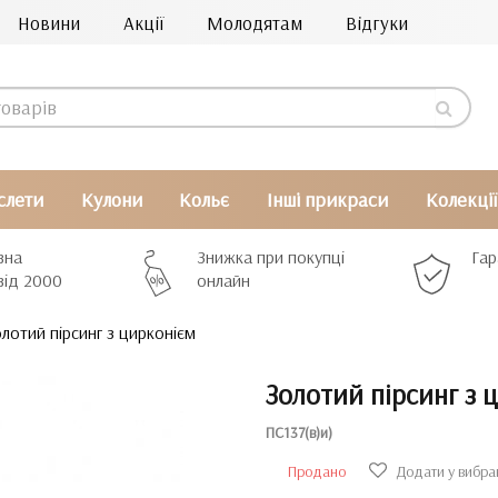
Новини
Акції
Молодятам
Відгуки
слети
Кулони
Кольє
Інші прикраси
Колекції
вна
Знижка при покупці
Гар
від 2000
онлайн
лотий пірсинг з цирконієм
Золотий пірсинг з 
ПС137(в)и)
Продано
Додати у вибра