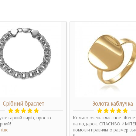
Срібний браслет
Золота каблучка
же гарний виріб, просто
Кольцо очень классное. Жене
рний!
на подарок. СПАСИБО ИМПЕ
ніше
помогли правильно размер выч
б..