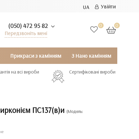
Увійти
UA
(050) 472 95 82
0
0
Передзвоніть мені
Прикраси з камінням
З Нано камінням
антія на всі вироби
Сертифіковані вироби
цирконієм ПС137(в)и
(Модель:
не