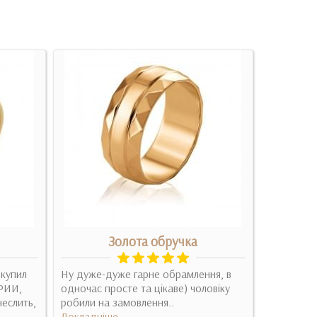
Золота обручка
Сріб
 купил
Ну дуже-дуже гарне обрамлення, в
Дуже-дуже
РИИ,
одночас просте та цікаве) чоловіку
зачаровую
еслить,
робили на замовлення..
Докладні
Докладніше