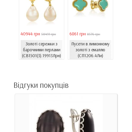
40944 грн
6861 грн
46051 
 грн
58491 грн
8576 грн
Золоті сережки з
Пусети в лимонному
Золо
ти з
барочними перлами
золоті з емаллю
бароч
780и)
(СВ1501(3).19913Лрн)
(СП1206.4Ли)
(СВ15
Відгуки покупців