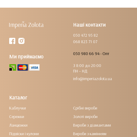
Наші контакти
050 472 95 82
068 823 71 07
050 980 66 94 - Опт
Ми приймаємо
З 8:00 до 20:00
ПН – НД
info@imperiazolota.ua
Каталог
Каблучки
Срібні вироби
Сережки
Золоті вироби
Ланцюжки
Вироби з діамантами
Підвіски і кулони
Вироби з камінням