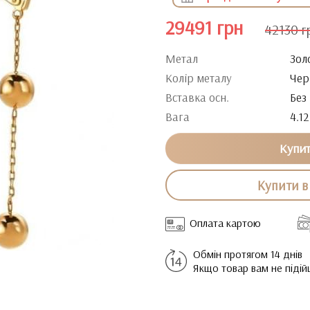
29491 грн
42130 г
Метал
Зол
Колір металу
Чер
Вставка осн.
Без
Вага
4.12
Купи
Купити в 
Оплата картою
Обмін протягом 14 днів
Якщо товар вам не піді