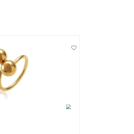
15198 грн
Продано
Залишити відгук