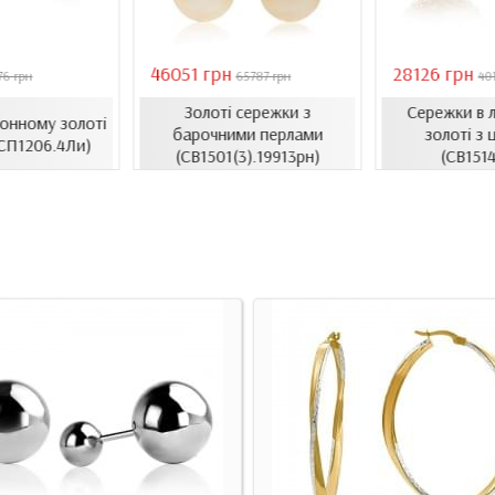
46051 грн
28126 грн
76 грн
65787 грн
40
Золоті сережки з
Сережки в 
монному золоті
барочними перлами
золоті з 
(СП1206.4Ли)
(СВ1501(3).19913рн)
(СВ1514