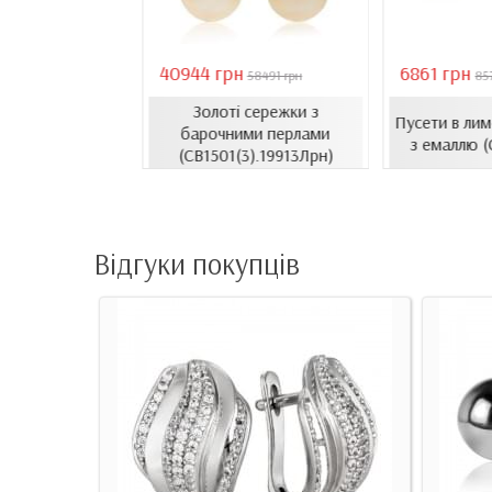
40944 грн
6861 грн
18407 грн
58491 грн
85
Золоті сережки з
сети з емаллю
Пусети в ли
барочними перлами
1206.4и)
з емаллю 
(СВ1501(3).19913Лрн)
Відгуки покупців