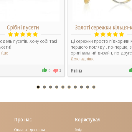
Срібні пусети
Золоті сережки кільця-
одель пусетів. Хочу собі такі
Ці сережки просто підкорили м
усети!
першого погляду , по-перше, з
ніше
оригінальний дизайн, по-друге,
Докладніше
Яніна
0
3
Про нас
Користувач
Оплата і доставка
Вхід