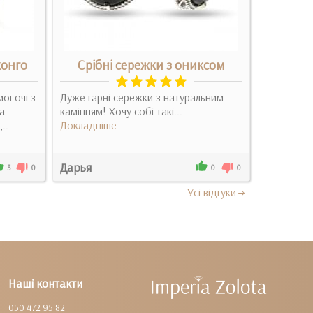
конго
Срібні сережки з ониксом
Сріб
ої очі з
Дуже гарні сережки з натуральним
Безумно г
а
камінням! Хочу собі такі...
магічні се
..
Докладніше
краси. Вдя
Докладні
Дарья
Руслана
3
0
0
0
Усi вiдгуки
Наші контакти
050 472 95 82