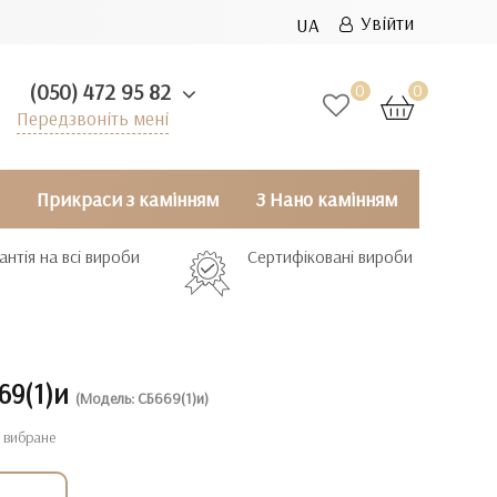
Увійти
UA
(050) 472 95 82
0
0
Передзвоніть мені
Прикраси з камінням
З Нано камінням
антія на всі вироби
Сертифіковані вироби
69(1)и
(Модель: СБ669(1)и)
 вибране