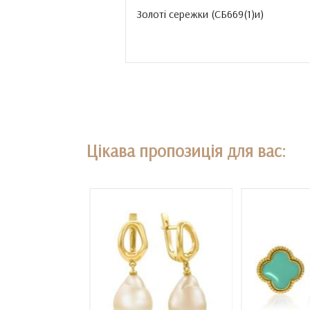
Золоті сережки (
СБ669(1)и
)
Цікава пропозиція для вас: