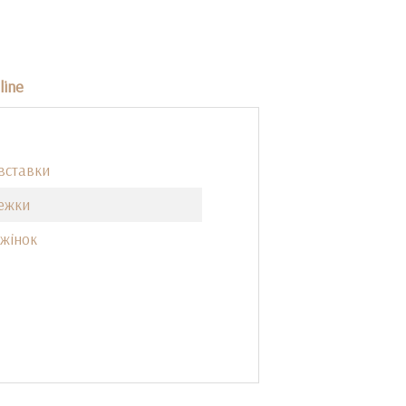
line
 вставки
ежки
 жінок