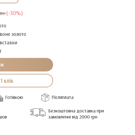
рн
(-30%)
ото
воне золото
 вставки
г
ти
1 клік
Готівкою
Післяплата
Безкоштовна доставка при
йшов
замовленні від 2000 грн