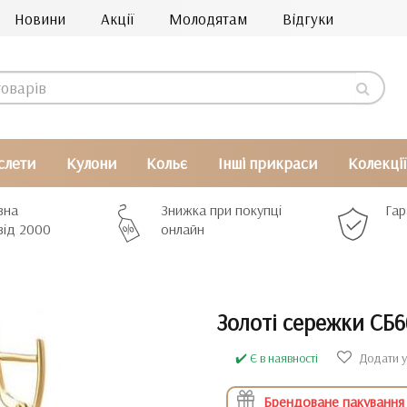
Новини
Акції
Молодятам
Відгуки
слети
Кулони
Кольє
Інші прикраси
Колекції
вна
Знижка при покупці
Гар
від 2000
онлайн
Золоті сережки СБ6
✔️ Є в наявності
Додати у
Брендоване пакування