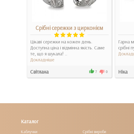
конієм
Срібні сережки з цирконієм
ь, як на
Цікаві сережки на кожен день.
Гарна м
ть Вашу
Доступна ціна і відмінна якість. Саме
срібні п
и..
те, що я шукала! ..
Доклад
Докладніше
Світлана
Ніка
0
0
7
0
Каталог
Каблучки
Срібні вироби