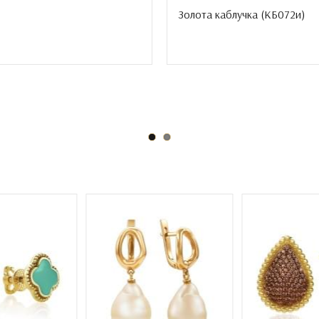
Золота каблучка (
КБ072и
)