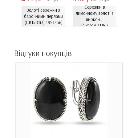
Сережки в
Золоті сережки з
ти з
лимонному золоті з
Золо
барочними перлами
06.4и)
циркон...
цирко
(СВ1501(3).19913рн)
(СВ1514.11Лр)
Відгуки покупців