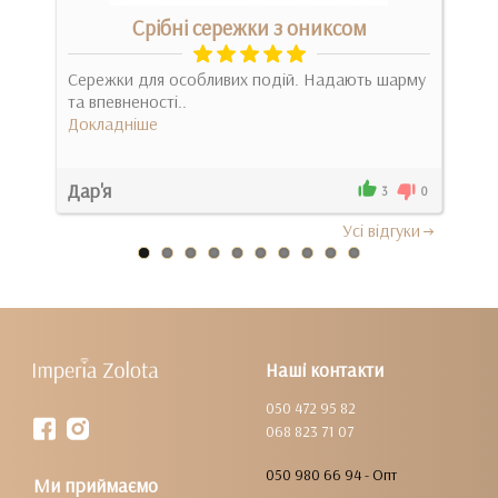
Срібні сережки з ониксом
и
Сережки для особливих подій. Надають шарму
Кру
та впевненості..
Док
Докладніше
Дар'я
Ага
0
3
0
Усi вiдгуки
Наші контакти
050 472 95 82
068 823 71 07
050 980 66 94 - Опт
Ми приймаємо