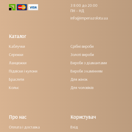
З 8:00 до 20:00
ПН – НД
info@imperiazolota.ua
Каталог
Каблучки
Срібні вироби
Сережки
Золоті вироби
Ланцюжки
Вироби з діамантами
Підвіски і кулони
Вироби з камінням
Браслети
Для жінок
Кольє
Для чоловіків
Про нас
Користувач
Оплата і доставка
Вхід