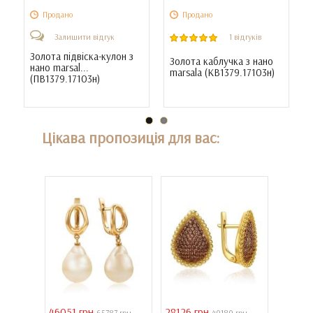
Продано
Продано
Залишити відгук
1 відгуків
Золота підвіска-кулон з
Золота каблучка з нано
нано marsal...
marsala (
КВ1379.17103н
)
(
ПВ1379.17103н
)
Цікава пропозиція для вас:
46051 грн
28126 грн
41731 
 грн
65787 грн
40180 грн