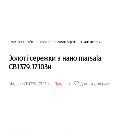
Ювелірні вироби
Сережки
Золоті сережки з нано marsala
Золоті сережки з нано marsala
СВ1379.17103н
Модель: СВ1379.17103н
Продано
Додати у вибране