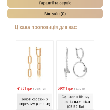
Гарантії та сервіс
Відгуків (0)
Цікава пропозиція для вас:
41731 грн
39011 грн
16821 
 грн
59616 грн
55730 грн
Сережки в білому
ти з
Золоті сережки з
Зол
золоті з цирконієм
06.4и)
цирконієм (СВ985и)
емал
(СВ1351Би)