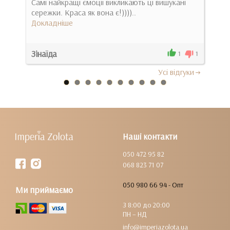
Самі найкращі ємоції викликають ці вишукані
Ціка
сережки. Краса як вона є!))))..
вишу
Докладніше
Док
Зінаїда
Віта
0
1
1
Усi вiдгуки
Наші контакти
050 472 95 82
068 823 71 07
050 980 66 94 - Опт
Ми приймаємо
З 8:00 до 20:00
ПН – НД
info@imperiazolota.ua