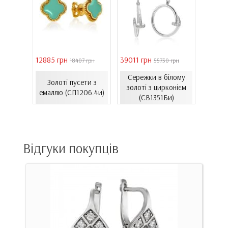
12885 грн
39011 грн
16821 
18407 грн
55730 грн
ілому
Сережки в білому
Золоті пусети з
Зол
нтам...
золоті з цирконієм
емаллю (СП1206.4и)
емал
00Бнк)
(СВ1351Би)
Відгуки покупців