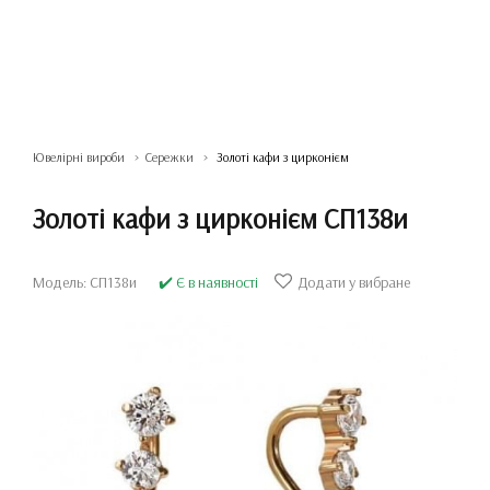
Ювелірні вироби
Сережки
Золоті кафи з цирконієм
Золоті кафи з цирконієм СП138и
Модель: СП138и
✔️ Є в наявності
Додати у вибране