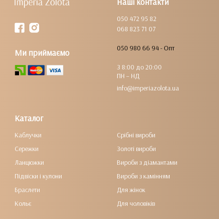
Наші контакти
050 472 95 82
068 823 71 07
050 980 66 94 - Опт
Ми приймаємо
З 8:00 до 20:00
ПН – НД
info@imperiazolota.ua
Каталог
Каблучки
Срібні вироби
Сережки
Золоті вироби
Ланцюжки
Вироби з діамантами
Підвіски і кулони
Вироби з камінням
Браслети
Для жінок
Кольє
Для чоловіків