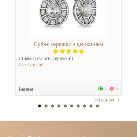
Срібні сережки з цирконієм
Зо
Стильні і сучасні сережки!)
Отр
Докладніше
житт
ризи
Док
Іванна
Мар
0
2
0
Усi вiдгуки