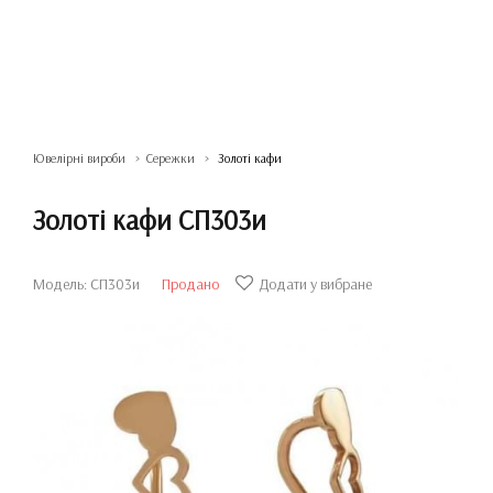
Ювелірні вироби
Сережки
Золоті кафи
Золоті кафи СП303и
Модель: СП303и
Продано
Додати у вибране