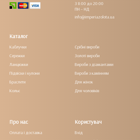
З 8:00 до 20:00
ПН – НД
info@imperiazolota.ua
Каталог
Каблучки
Срібні вироби
Сережки
Золоті вироби
Ланцюжки
Вироби з діамантами
Підвіски і кулони
Вироби з камінням
Браслети
Для жінок
Кольє
Для чоловіків
Про нас
Користувач
Оплата і доставка
Вхід