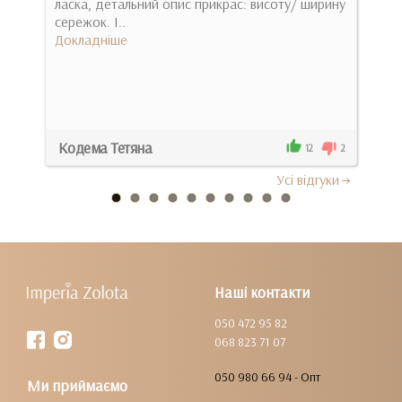
ласка, детальний опис прикрас: висоту/ ширину
виш
сережок. І..
Док
Докладніше
Кодема Тетяна
Анж
0
12
2
Усi вiдгуки
Наші контакти
050 472 95 82
068 823 71 07
050 980 66 94 - Опт
Ми приймаємо