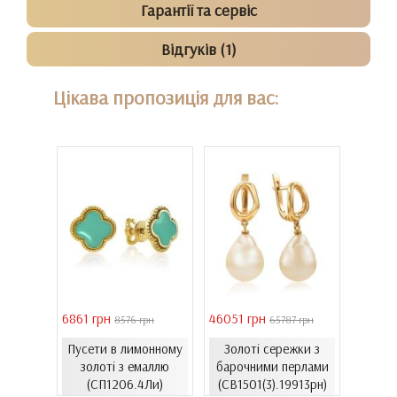
Гарантії та сервіс
Відгуків (1)
Цікава пропозиція для вас:
6861 грн
46051 грн
28126 
1 грн
8576 грн
65787 грн
С
жки з
Пусети в лимонному
Золоті сережки з
лимон
ерлами
золоті з емаллю
барочними перлами
913Лрн)
(СП1206.4Ли)
(СВ1501(3).19913рн)
(С