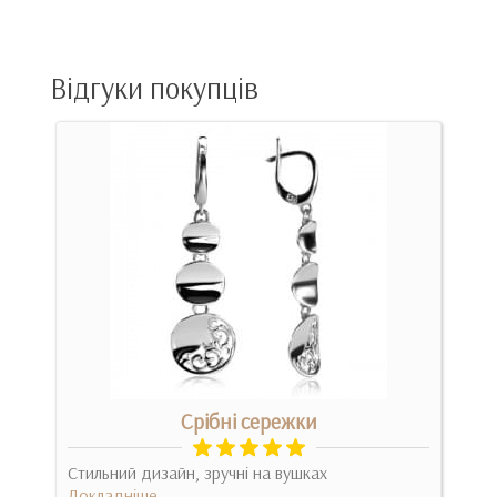
Відгуки покупців
Срібні сережки
Стильний дизайн, зручні на вушках
Докладніше
З п