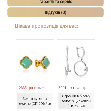
Гарантії та сервіс
Відгуків (0)
Цікава пропозиція для вас:
12885 грн
39011 грн
16821 
18407 грн
55730 грн
лому
Сережки в білому
Золоті пусети з
Зол
антами
золоті з цирконієм
емаллю (СП1206.4и)
емал
00Бнк)
(СВ1351Би)