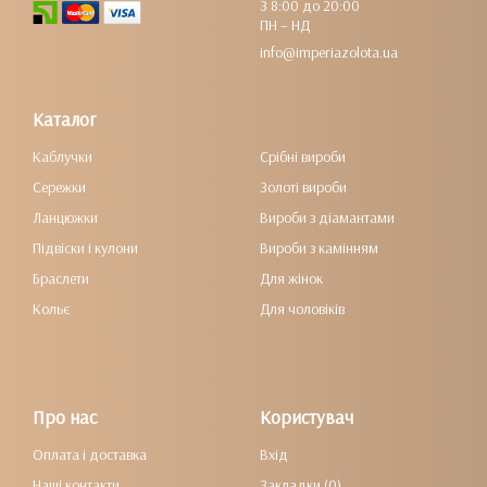
З 8:00 до 20:00
ПН – НД
info@imperiazolota.ua
Каталог
Каблучки
Срібні вироби
Сережки
Золоті вироби
Ланцюжки
Вироби з діамантами
Підвіски і кулони
Вироби з камінням
Браслети
Для жінок
Кольє
Для чоловіків
Про нас
Користувач
Оплата і доставка
Вхід
Наші контакти
Закладки (0)