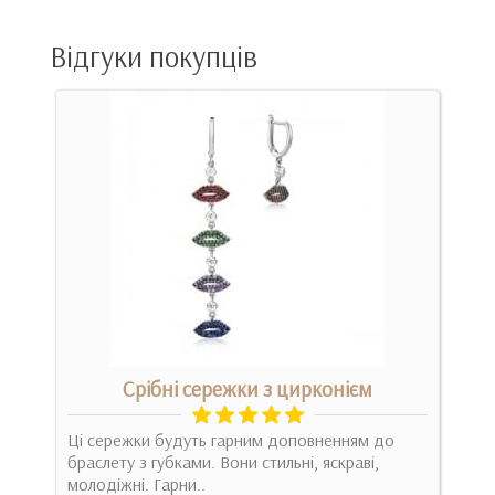
Відгуки покупців
Срібні сережки з цирконієм
) та
Ці сережки будуть гарним доповненням до
Дуже
нно
браслету з губками. Вони стильні, яскраві,
кож
молодіжні. Гарни..
кабл