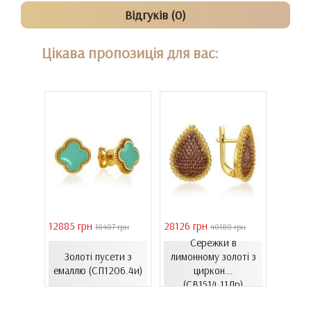
Відгуків (0)
Цікава пропозиція для вас:
12885 грн
28126 грн
41731 
грн
18407 грн
40180 грн
Сережки в
жки з
Золоті пусети з
лимонному золоті з
Золо
1499и)
емаллю (СП1206.4и)
циркон...
цирко
(СВ1514.11Лр)