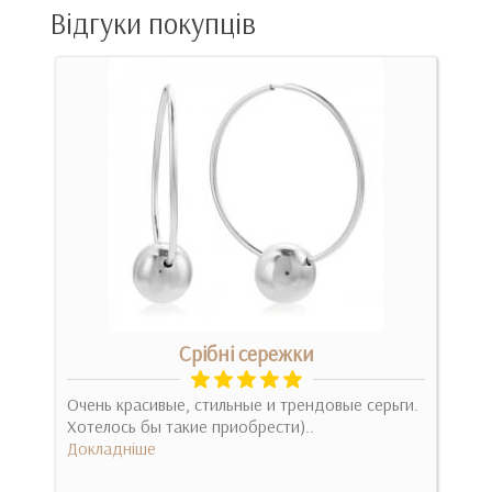
Відгуки покупців
Срібні сережки
Очень красивые, стильные и трендовые серьги.
Хотелось бы такие приобрести)..
Спо
Докладніше
Можн
на ф