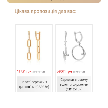
Цікава пропозиція для вас:
41731 грн
39011 грн
16821 
 грн
59616 грн
55730 грн
Сережки в білому
ти з
Золоті сережки з
Зол
золоті з цирконієм
06.4и)
цирконієм (СВ985и)
емал
(СВ1351Би)