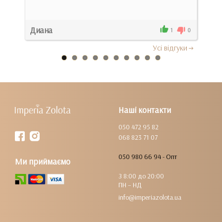
Док
Диана
Вікт
0
1
0
Усi вiдгуки
Наші контакти
050 472 95 82
068 823 71 07
050 980 66 94 - Опт
Ми приймаємо
З 8:00 до 20:00
ПН – НД
info@imperiazolota.ua