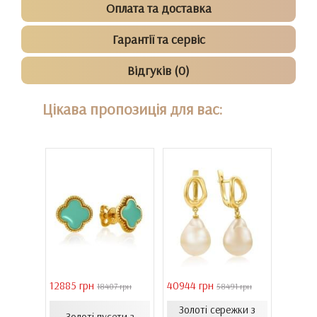
Оплата та доставка
Гарантії та сервіс
Відгуків (0)
Цікава пропозиція для вас:
12885 грн
40944 грн
6861 г
 грн
18407 грн
58491 грн
Золоті сережки з
Пусет
ти з
Золоті пусети з