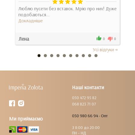
ах у
Люблю пусети без вставок. Мрію про них! Дуже
Они 
подобаються...
Док
Докладніше
Лена
Уль
0
0
0
Усi вiдгуки
Наші контакти
050 472 95 82
068 823 71 07
050 980 66 94 - Опт
Ми приймаємо
З 8:00 до 20:00
ПН – НД