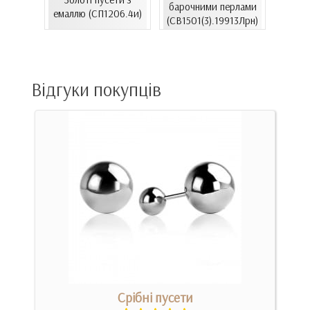
барочними перлами
зол
37к)
емаллю (СП1206.4и)
(СВ1501(3).19913Лрн)
(С
Відгуки покупців
Срібні пусети