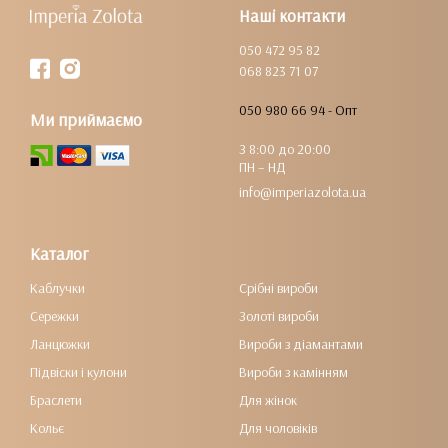
Наші контакти
050 472 95 82
068 823 71 07
050 980 66 94 - Опт
Ми приймаємо
З 8:00 до 20:00
ПН – НД
info@imperiazolota.ua
Каталог
Каблучки
Срібні вироби
Сережки
Золоті вироби
Ланцюжки
Вироби з діамантами
Підвіски і кулони
Вироби з камінням
Браслети
Для жінок
Кольє
Для чоловіків