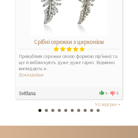
Срібні сережки з цирконієм
вно
Привабливі сережки своєю формою пір'їнки) та
Прив
ще й виблискують дуже-дуже гарно. Відмінно
вда
виглядають н..
обра
Докладніше
Док
Svitlana
Сві
0
4
0
Усi вiдгуки