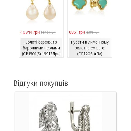
40944 грн
6861 грн
46051 
 грн
58491 грн
8576 грн
Золоті сережки з
Пусети в лимонному
Золо
ти з
барочними перлами
золоті з емаллю
бароч
06.4и)
(СВ1501(3).19913Лрн)
(СП1206.4Ли)
(СВ15
Відгуки покупців