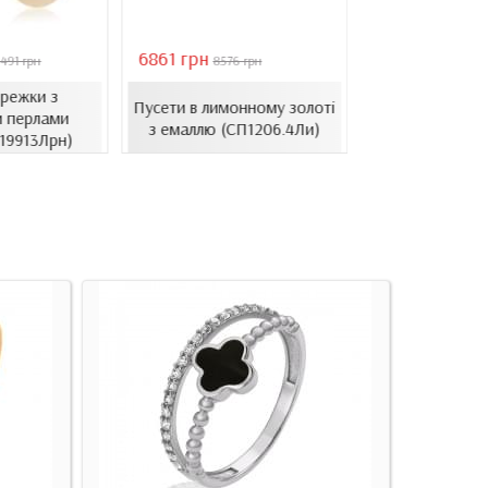
6861 грн
46051 грн
491 грн
8576 грн
6578
ережки з
Золоті се
Пусети в лимонному золоті
 перлами
барочними 
з емаллю (СП1206.4Ли)
.19913Лрн)
(СВ1501(3).