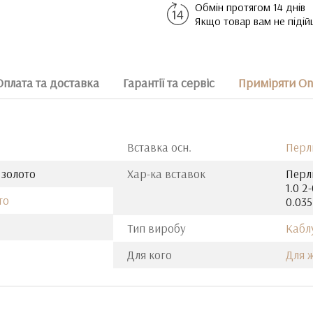
Обмін протягом 14 днів
Якщо товар вам не піді
Оплата та доставка
Гарантії та сервіс
Приміряти On
Вставка осн.
Перл
 золото
Хар-ка вставок
Перли
1.0 2
то
0.035
Тип виробу
Кабл
Для кого
Для 