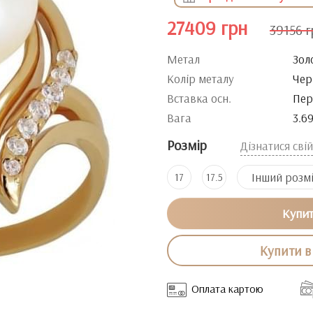
27409 грн
39156 г
Метал
Зол
Колір металу
Чер
Вставка осн.
Пер
Вага
3.6
Розмір
Дізнатися сві
Інший розм
17
17.5
Купи
Купити в 
Оплата картою