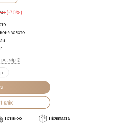
рн
(-30%)
ото
воне золото
ли
9г
й розмір
ір
ти
1 клік
Готівкою
Післяплата