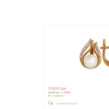
37809 грн
54013 грн
(-30%)
в наявності
Залишити відгук