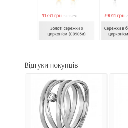
41731 грн
39011 грн
18407 грн
59616 грн
5
сети з емаллю
Золоті сережки з
Сережки в б
1206.4и)
цирконієм (СВ985и)
цирконієм
Відгуки покупців