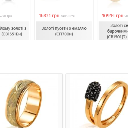
16821 грн
40944 грн
5730 грн
24030 грн
58
Золоті с
ілому золоті з
Золоті пусети з емаллю
барочними
 (СВ1351Би)
(СП780и)
(СВ1501(3)