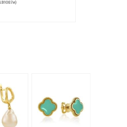
КВ1087и
)