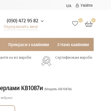
Увійти
UA
(050) 472 95 82
0
0
Передзвоніть мені
Прикраси з камінням
З Нано камінням
антія на всі вироби
Сертифіковані вироби
 перлами КВ1087и
(Модель: КВ1087и)
 вибране