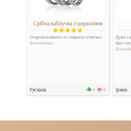
асична
Срібна каблучка з цирконієм
Очаровательное и стильное колечко.
Дуже га
делия в
Докладніше
про таку
на
Доклад
азине, не
Руслана
Ірина
1
0
0
0