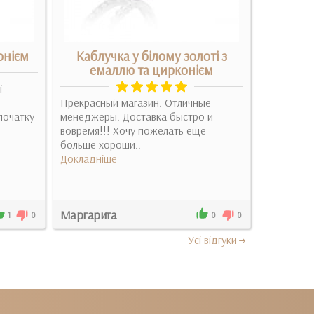
онієм
Каблучка у білому золоті з
Золота
емаллю та цирконієм
і
Заказывал
Прекрасный магазин. Отличные
понравилс
початку
менеджеры. Доставка быстро и
Докладні
вовремя!!! Хочу пожелать еще
больше хороши..
Докладніше
Маргарита
Тимур
1
0
0
0
Усi вiдгуки