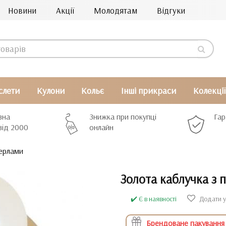
Новини
Акції
Молодятам
Відгуки
слети
Кулони
Кольє
Інші прикраси
Колекції
вна
Знижка при покупці
Гар
від 2000
онлайн
перлами
Золота каблучка з
✔️ Є в наявності
Додати у
Брендоване пакування